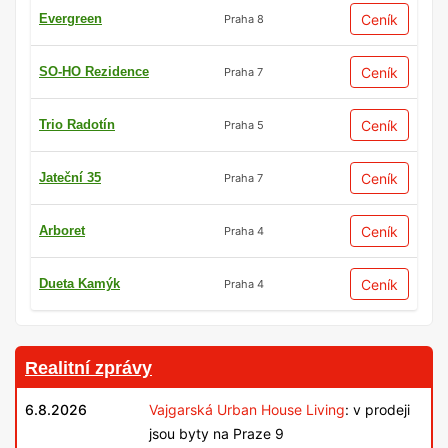
Evergreen
Ceník
Praha 8
SO-HO Rezidence
Ceník
Praha 7
Trio Radotín
Ceník
Praha 5
Jateční 35
Ceník
Praha 7
Arboret
Ceník
Praha 4
Dueta Kamýk
Ceník
Praha 4
Realitní zprávy
6.8.2026
Vajgarská Urban House Living
: v prodeji
jsou byty na Praze 9