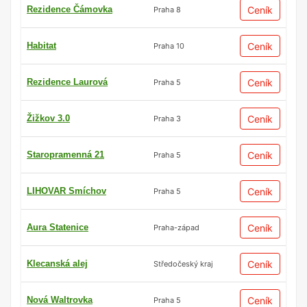
Rezidence Čámovka
Ceník
Praha 8
Habitat
Ceník
Praha 10
Rezidence Laurová
Ceník
Praha 5
Žižkov 3.0
Ceník
Praha 3
Staropramenná 21
Ceník
Praha 5
LIHOVAR Smíchov
Ceník
Praha 5
Aura Statenice
Ceník
Praha-západ
Klecanská alej
Ceník
Středočeský kraj
Nová Waltrovka
Ceník
Praha 5