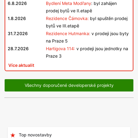
6.8.2026
Bydlení Meta Modřany
: byl zahájen
prodej bytů ve II.etapě
1.8.2026
Rezidence Čámovka:
byl spuštěn prodej
bytů ve III.etapě
31.7.2026
Rezidence Hutmanka:
v prodeji jsou byty
na Praze 5
28.7.2026
Hartigova 114:
v prodeji jsou jednotky na
Praze 3
Více aktualit
Všechny doporučené developerské projekty
Top novostavby