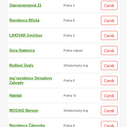
Staropramenná 21
Ceník
Praha 5
Rezidence Blízká
Ceník
Praha 8
LIHOVAR Smíchov
Ceník
Praha 5
Aura Statenice
Ceník
Praha-západ
Bydlení Úvaly
Ceník
Středočeský kraj
top’rezidence Strnadovy
Ceník
Praha 6
Zahrady
Habitat
Ceník
Praha 10
MOSAIQ Beroun
Ceník
Středočeský kraj
Rezidence Čámovka
Ceník
Praha 8