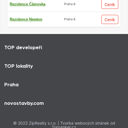
Rezidence Čámovka
Ceník
Praha 8
Rezidence Newton
Ceník
Praha 8
Rostoucí význam lokality
Málo
developersk
ých projektů dnes vzniká na
TOP developeři
polích a zelených loukách, jako tomu bylo dříve.
Mnohem větší důraz je dnes kladen na
strategické umístění v lokalitách s výbornou
TOP lokality
občanskou vybaveností – v blízkosti škol,
obchodů, restaurací a parků. O tom ostatně
zřetelně vypovídá i naše
mapa developerských
Praha
projektů
.
Komfortní životní styl s přístupem k nezbytným
novostavby.com
službám a možnostem rekreace podstatně
zvyšuje i budoucí hodnotu nemovitosti.
© 2023 ZipRealty s.r.o. | Tvorba webových stránek od
Topranker.cz