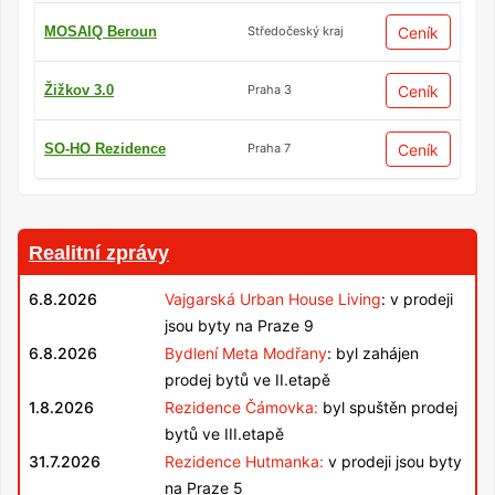
MOSAIQ Beroun
Ceník
Středočeský kraj
Žižkov 3.0
Ceník
Praha 3
SO-HO Rezidence
Ceník
Praha 7
Realitní zprávy
6.8.2026
Vajgarská Urban House Living
: v prodeji
jsou byty na Praze 9
6.8.2026
Bydlení Meta Modřany
: byl zahájen
prodej bytů ve II.etapě
1.8.2026
Rezidence Čámovka:
byl spuštěn prodej
bytů ve III.etapě
31.7.2026
Rezidence Hutmanka:
v prodeji jsou byty
na Praze 5