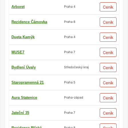
Arboret
Ceník
Praha 4
Rezidence Čámovka
Ceník
Praha 8
Dueta Kamýk
Ceník
Praha 4
MUSE7
Ceník
Praha 7
Bydlení Úvaly
Ceník
Středočeský kraj
Staropramenná 21
Ceník
Praha 5
Aura Statenice
Ceník
Praha-západ
Jateční 35
Ceník
Praha 7
Rezidence Blízká
Praha 8