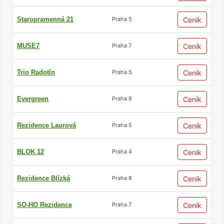
Staropramenná 21
Ceník
Praha 5
Trendem je personalizace
interiéru
MUSE7
Ceník
Praha 7
Nové
byty na prodej
často nabízejí zájemcům i
Trio Radotín
Ceník
Praha 5
možnost přizpůsobit si prostor podle vlastních
preferencí a potřeb. Od výběru podlah a
Evergreen
Ceník
Praha 8
obkladů až po instalaci moderních technologií
lze takto vytvořit zcela individuální domov.
Rezidence Laurová
Ceník
Praha 5
Flexibilita v úpravách dělá z novostaveb
BLOK 12
Ceník
Praha 4
lákavou možnost pro každého, kdo touží po
jedinečném a osobním prostoru.
Rezidence Blízká
Ceník
Praha 8
SO-HO Rezidence
Ceník
Praha 7