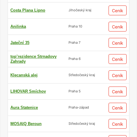
Costa Plana Lipno
Ceník
Jihočeský kraj
Propojení vzhledu i funkce
Anilinka
Ceník
Praha 10
Současné novostavby bývají koncipovány s
ohledem na zvyšující se nároky na estetiku i
Jateční 35
Ceník
Praha 7
funkčnost – nabízejí svěží, stylový design a
promyšlené dispozice, které vyhoví i těm
top’rezidence Strnadovy
Ceník
Praha 6
nejvyšším standardům.
Zahrady
Propracované architektonické prvky a moderní
Klecanská alej
Ceník
Středočeský kraj
interiéry zvyšují nejen kvalitu bydlení, ale také
atraktivitu nemovitosti pro případný pronájem
LIHOVAR Smíchov
Ceník
Praha 5
nebo budoucí prodej.
Aura Statenice
Ceník
Praha-západ
Zvýšený důraz na ekologii
MOSAIQ Beroun
Ceník
Středočeský kraj