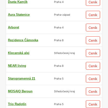
Dueta Kamýk
Ceník
Praha 4
Aura Statenice
Ceník
Praha-západ
Arboret
Ceník
Praha 4
Rezidence Čámovka
Ceník
Praha 8
Klecanská alej
Ceník
Středočeský kraj
NEAR living
Ceník
Praha 8
Staropramenná 21
Ceník
Praha 5
MOSAIQ Beroun
Ceník
Středočeský kraj
Trio Radotín
Ceník
Praha 5