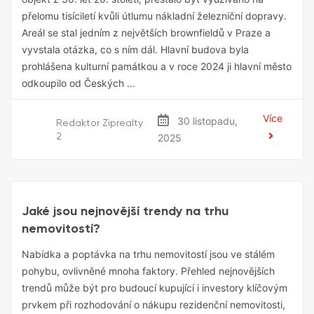
přelomu tisíciletí kvůli útlumu nákladní železniční dopravy.
Areál se stal jedním z největších brownfieldů v Praze a
vyvstala otázka, co s ním dál. Hlavní budova byla
prohlášena kulturní památkou a v roce 2024 ji hlavní město
odkoupilo od Českých ...
Více
30 listopadu,
Redaktor Ziprealty
2
2025
Ceny Nemovitostí
Jaké jsou nejnovější trendy na trhu
nemovitostí?
Nabídka a poptávka na trhu nemovitostí jsou ve stálém
pohybu, ovlivněné mnoha faktory. Přehled nejnovějších
trendů může být pro budoucí kupující i investory klíčovým
prvkem při rozhodování o nákupu rezidenční nemovitosti,