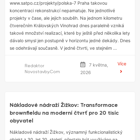
www.satpo.cz/projekty/polska-7 Praha takovou
koncentraci rekonstrukcí nepamatuje. Ne jednotlivé
projekty v čase, ale jejich souběh. Na jednom kilometru
čtverečním Královských Vinohrad dnes paralelně vzniká
takové množství realizací, které by ještě před několika lety
dávalo smysl jen postupně v horizontu jedné dekády. Dnes
se odehrávají současně. V jedné čtvrti, ve stejném ...
Více
7 května,
Redaktor
Novostavby.com
2026
Pražský Rezidenční Trh
Nákladové nádraží Žižkov: Transformace
brownfieldu na moderní čtvrť pro 20 tisíc
obyvatel
Nákladové nádraží Žižkov, významný funkcionalistický
objekt z 30. let 20. století, přestalo být využíváno na