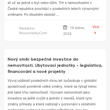
ať už se jedná o byt nebo dům. Trh s nemovitostmi v
České republice prochází v posledních letech výraznými
změnami. Po dlouhém období ...
Více
19 ledna,
Redaktor
Novostavby.com
2024
Investiční Nemovitosti
Nový směr bezpečné investice do
nemovitosti. Ubytovací jednotky - legislativa,
financování a nové projekty
Vývoj událostí posledních dvou let způsobuje v globální
společnosti poměrně velké změny, které se týkají mimo
jiné také trhu nemovitostí. Význam nemovitostí jako
investice se ještě zvýšil a jedním z trendů, které tyto
změny přinesly a které nabízejí v porovnání s ostatními
možnostmi zajímavé investiční příležitosti, jsou tzv.