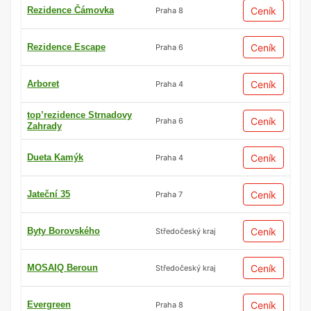
Rezidence Čámovka
Ceník
Praha 8
Rezidence Escape
Ceník
Praha 6
Arboret
Ceník
Praha 4
top’rezidence Strnadovy
Ceník
Praha 6
Zahrady
Dueta Kamýk
Ceník
Praha 4
Jateční 35
Ceník
Praha 7
Byty Borovského
Ceník
Středočeský kraj
MOSAIQ Beroun
Ceník
Středočeský kraj
Evergreen
Ceník
Praha 8