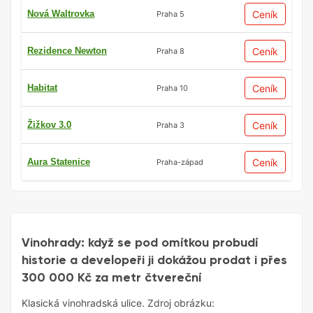
Nová Waltrovka
Ceník
Praha 5
Rezidence Newton
Ceník
Praha 8
Habitat
Ceník
Praha 10
Žižkov 3.0
Ceník
Praha 3
Aura Statenice
Ceník
Praha-západ
Pražský Rezidenční Trh
Vinohrady: když se pod omítkou probudí
historie a developeři ji dokážou prodat i přes
300 000 Kč za metr čtvereční
Klasická vinohradská ulice. Zdroj obrázku: