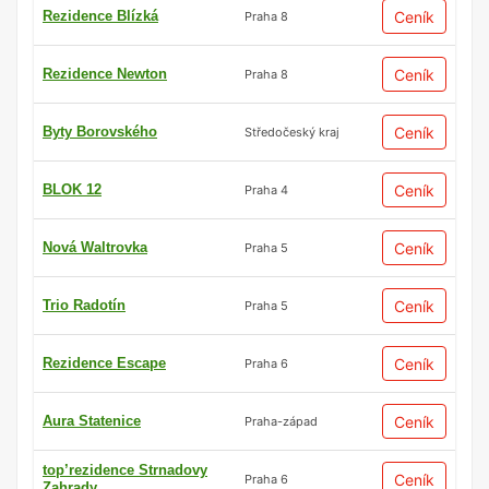
Rezidence Blízká
Ceník
Praha 8
Rezidence Newton
Ceník
Praha 8
Byty Borovského
Ceník
Středočeský kraj
BLOK 12
Ceník
Praha 4
Nová Waltrovka
Ceník
Praha 5
Trio Radotín
Ceník
Praha 5
Rezidence Escape
Ceník
Praha 6
Aura Statenice
Ceník
Praha-západ
top’rezidence Strnadovy
Ceník
Praha 6
Zahrady