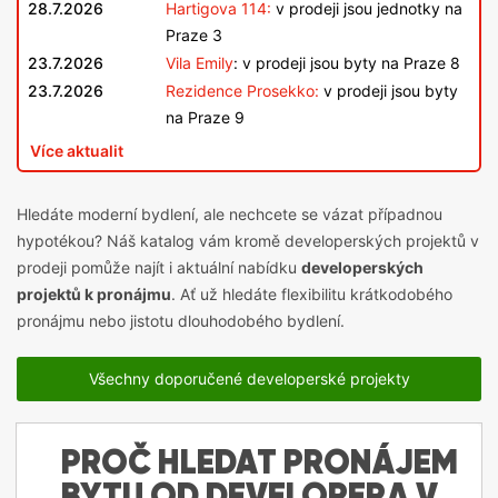
28.7.2026
Hartigova 114:
v prodeji jsou jednotky na
Praze 3
23.7.2026
Vila Emily
: v prodeji jsou byty na Praze 8
23.7.2026
Rezidence Prosekko:
v prodeji jsou byty
na Praze 9
Více aktualit
Hledáte moderní bydlení, ale nechcete se vázat případnou
hypotékou? Náš katalog vám kromě
developerských projektů v
prodeji
pomůže najít i aktuální nabídku
developerských
projektů k pronájmu
. Ať už hledáte flexibilitu krátkodobého
pronájmu nebo jistotu dlouhodobého bydlení.
Všechny doporučené developerské projekty
PROČ HLEDAT PRONÁJEM
BYTU OD DEVELOPERA V