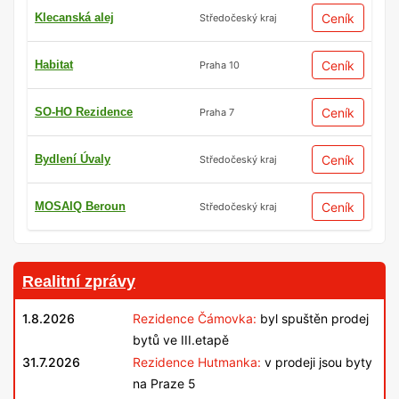
Klecanská alej
Ceník
Středočeský kraj
Habitat
Ceník
Praha 10
SO-HO Rezidence
Ceník
Praha 7
Bydlení Úvaly
Ceník
Středočeský kraj
MOSAIQ Beroun
Ceník
Středočeský kraj
Realitní zprávy
1.8.2026
Rezidence Čámovka:
byl spuštěn prodej
bytů ve III.etapě
31.7.2026
Rezidence Hutmanka:
v prodeji jsou byty
na Praze 5