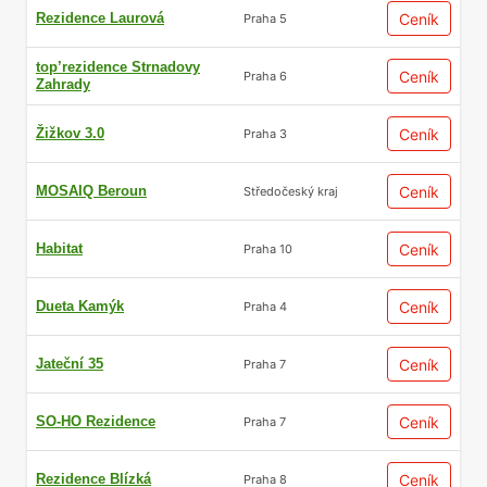
Rezidence Laurová
Ceník
Praha 5
top’rezidence Strnadovy
Ceník
Praha 6
Zahrady
Žižkov 3.0
Ceník
Praha 3
MOSAIQ Beroun
Ceník
Středočeský kraj
Podrobná dokumentace
ke každému projektu
Habitat
Ceník
Praha 10
Dueta Kamýk
Ceník
Praha 4
Všechny podrobnosti k evidovaným
projektům, které developer dodal, zde
Jateční 35
najdete na jednom místě – cenové podmínky,
Ceník
Praha 7
fotogalerie a vizualizace, technické
specifikace, půdorysná řešení, profily
SO-HO Rezidence
Ceník
Praha 7
developerů včetně realizovaných projektů a
přesné harmonogramy dokončení
Rezidence Blízká
Ceník
Praha 8