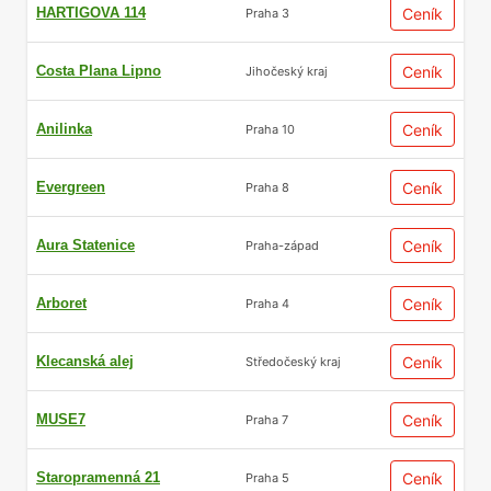
HARTIGOVA 114
Ceník
Praha 3
Developerské projekty z
Costa Plana Lipno
Ceník
Jihočeský kraj
celé ČR
Anilinka
Ceník
Praha 10
Do naší databáze zahrnujeme veškeré
Evergreen
rezidenční developerské projekty určené k
Ceník
Praha 8
pronájmu napříč celou Českou republikou –
od
luxusních bytů v Praze
až po komfortní
Aura Statenice
Ceník
Praha-západ
bydlení v klidnějších oblastech regionálních
měst.
Arboret
Ceník
Praha 4
Aktivně sledujeme
developerské projekty
Klecanská alej
Ceník
Středočeský kraj
ihned k nastěhování
i projekty ve fázi
plánování, což vám poskytuje náskok při
MUSE7
Ceník
Praha 7
rozhodování.
Staropramenná 21
Ceník
Praha 5