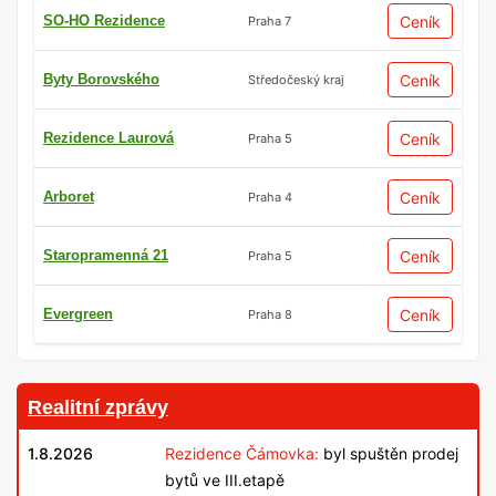
SO-HO Rezidence
Ceník
Praha 7
Byty Borovského
Ceník
Středočeský kraj
Rezidence Laurová
Ceník
Praha 5
Arboret
Ceník
Praha 4
Staropramenná 21
Ceník
Praha 5
Evergreen
Ceník
Praha 8
Realitní zprávy
1.8.2026
Rezidence Čámovka:
byl spuštěn prodej
bytů ve III.etapě