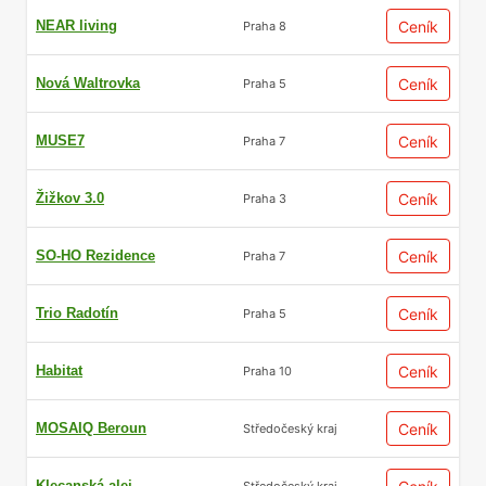
NEAR living
Ceník
Praha 8
Nová Waltrovka
Ceník
Praha 5
MUSE7
Ceník
Praha 7
Žižkov 3.0
Ceník
Praha 3
SO-HO Rezidence
Ceník
Praha 7
Trio Radotín
Ceník
Praha 5
Habitat
Ceník
Praha 10
MOSAIQ Beroun
Ceník
Středočeský kraj
Klecanská alej
Středočeský kraj