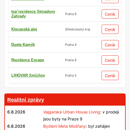
top’rezidence Strnadovy
Ceník
Praha 6
Zahrady
Klecanská alej
Ceník
Středočeský kraj
Dueta Kamýk
Ceník
Praha 4
Rezidence Escape
Ceník
Praha 6
LIHOVAR Smíchov
Ceník
Praha 5
Realitní zprávy
6.8.2026
Vajgarská Urban House Living
: v prodeji
jsou byty na Praze 9
6.8.2026
Bydlení Meta Modřany
: byl zahájen