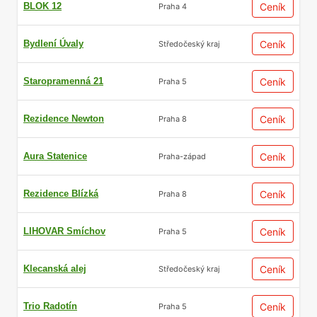
BLOK 12
Ceník
Praha 4
Bydlení Úvaly
Ceník
Středočeský kraj
Staropramenná 21
Ceník
Praha 5
Rezidence Newton
Ceník
Praha 8
Aura Statenice
Ceník
Praha-západ
Rezidence Blízká
Ceník
Praha 8
LIHOVAR Smíchov
Ceník
Praha 5
Klecanská alej
Ceník
Středočeský kraj
Trio Radotín
Ceník
Praha 5