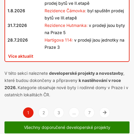
prodej bytů ve II.etapě
1.8.2026
Rezidence Čámovka:
byl spuštěn prodej
bytů ve III.etapě
31.7.2026
Rezidence Hutmanka:
v prodeji jsou byty
na Praze 5
28.7.2026
Hartigova 114:
v prodeji jsou jednotky na
Praze 3
Více aktualit
V této sekci naleznete
developerské projekty a novostavby
,
které budou dokončeny a připraveny
k nastěhování v roce
2026.
Kategorie obsahuje nové byty i rodinné domy v Praze i v
ostatních lokalitách ČR.
1
2
3
…
7
Vpravo
Všechny doporučené developerské projekty