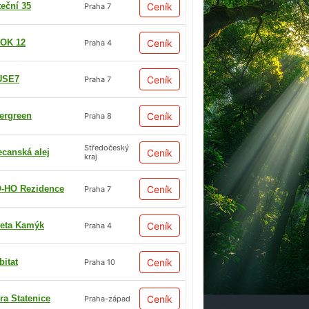
teční 35
Ceník
Praha 7
OK 12
Ceník
Praha 4
USE7
Ceník
Praha 7
ergreen
Ceník
Praha 8
Středočeský
ecanská alej
Ceník
kraj
-HO Rezidence
Ceník
Praha 7
eta Kamýk
Ceník
Praha 4
bitat
Ceník
Praha 10
ra Statenice
Ceník
Praha-západ