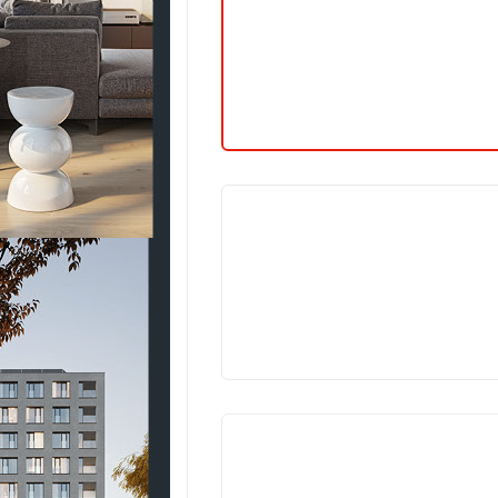
V
PŘÍPRAV
V
PŘÍPRAV