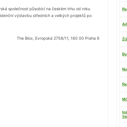
erská společnost působící na českém trhu od roku
Re
idenční výstavbu středních a velkých projektů po
Ar
The Blox, Evropská 2758/11, 160 00 Praha 6
Ži
By
No
Re
MO
to
St