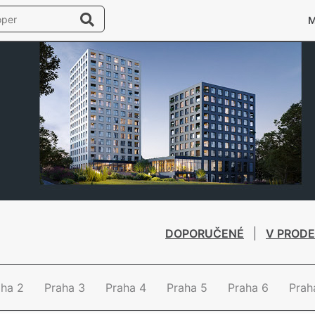
DOPORUČENÉ
V PRODE
aha 2
Praha 3
Praha 4
Praha 5
Praha 6
Prah