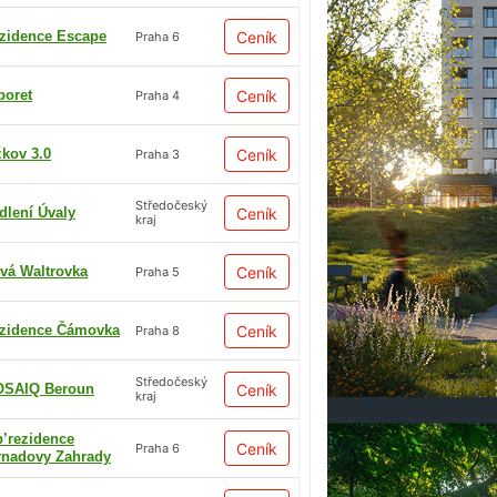
zidence Escape
Ceník
Praha 6
boret
Ceník
Praha 4
žkov 3.0
Ceník
Praha 3
Středočeský
dlení Úvaly
Ceník
kraj
vá Waltrovka
Ceník
Praha 5
zidence Čámovka
Ceník
Praha 8
Středočeský
SAIQ Beroun
Ceník
kraj
p’rezidence
Ceník
Praha 6
rnadovy Zahrady