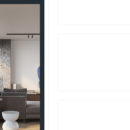
VYPROD
VYPROD