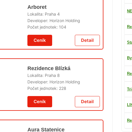
Arboret
NE
Lokalita:
Praha 4
Developer:
Horizon Holding
Re
Počet jednotek:
104
Ceník
Detail
St
By
Rezidence Blízká
Re
Lokalita:
Praha 8
Developer:
Horizon Holding
Počet jednotek:
228
Tr
Ceník
Detail
LI
Re
Aura Statenice