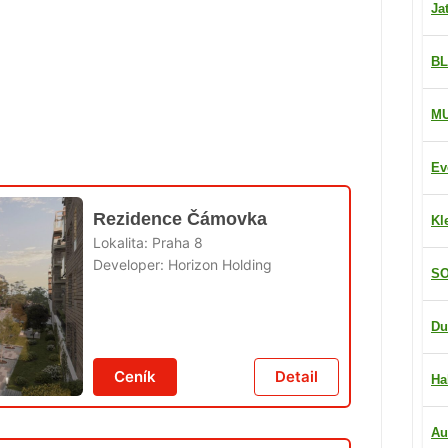
Ja
BL
M
Ev
Rezidence Čámovka
Kl
Lokalita:
Praha 8
Developer:
Horizon Holding
SO
Du
Ceník
Detail
Ha
Au