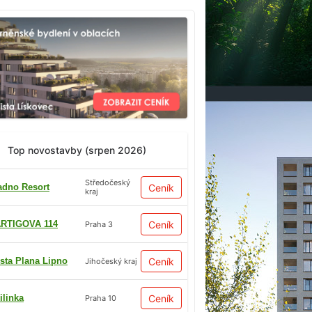
Top novostavby (srpen 2026)
Středočeský
adno Resort
Ceník
kraj
RTIGOVA 114
Ceník
Praha 3
sta Plana Lipno
Ceník
Jihočeský kraj
ilinka
Ceník
Praha 10