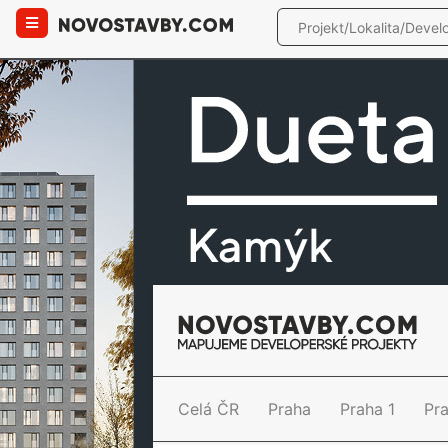
Celá ČR
Praha
Praha 1
Pr