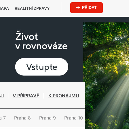
PŘIDAT
MAPA
REALITNÍ ZPRÁVY
JI
V PŘÍPRAVĚ
K PRONÁJMU
a 7
Praha 8
Praha 9
Praha 10