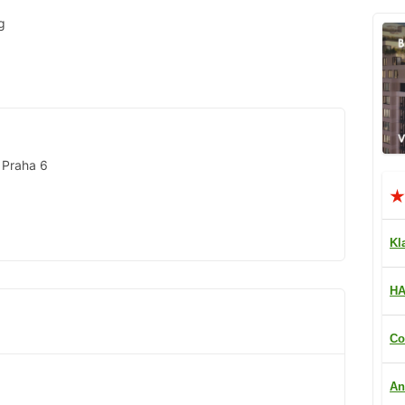
g
 Praha 6
Kl
HA
Co
An