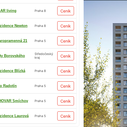
AR living
Ceník
Praha 8
zidence Newton
Ceník
Praha 8
aropramenná 21
Ceník
Praha 5
Středočeský
ty Borovského
Ceník
kraj
zidence Blízká
Ceník
Praha 8
io Radotín
Ceník
Praha 5
HOVAR Smíchov
Ceník
Praha 5
zidence Laurová
Ceník
Praha 5