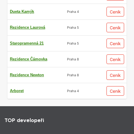
Dueta Kamýk
Ceník
Praha 4
Rezidence Laurová
Ceník
Praha 5
Širší výběr bytových
Staropramenná 21
Ceník
Praha 5
jednotek
Rezidence Čámovka
Ceník
Praha 8
Statistiky napříč developerskými projekty
Rezidence Newton
Ceník
Praha 8
ukazují, že nejatraktivnější bytové jednotky
se prodávají jako první.
Arboret
Ceník
Praha 4
Jedná se typicky o rohové byty, jednotky ve
vyšších patrech s lepšími výhledy, byty s
optimální orientací vůči světovým stranám
TOP developeři
nebo jednotky s terasami a zahradami.