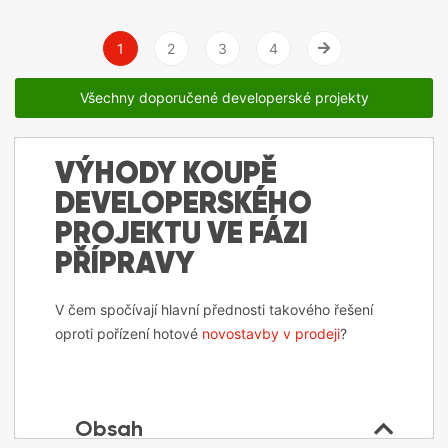
1
2
3
4
Vpravo
Všechny doporučené developerské projekty
VÝHODY KOUPĚ
DEVELOPERSKÉHO
PROJEKTU VE FÁZI
PŘÍPRAVY
V čem spočívají hlavní přednosti takového řešení
oproti pořízení hotové
novostavby v prodeji
?
Obsah