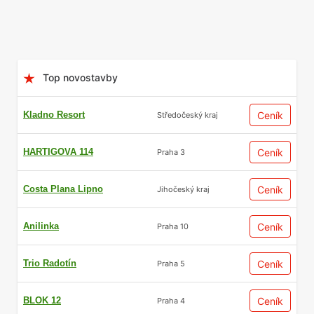
Top novostavby
Kladno Resort
Ceník
Středočeský kraj
Výhodnější cenové
HARTIGOVA 114
Ceník
Praha 3
podmínky
Costa Plana Lipno
Ceník
Jihočeský kraj
Developeři standardně uplatňují postupné
Anilinka
Ceník
Praha 10
navyšování cen v průběhu realizace projektu.
Trio Radotín
U projektů v přípravné fázi je poměrně běžné
Ceník
Praha 5
cenové zvýhodnění v rozmezí 10-20% oproti
finální ceně po dokončení. Tato cenová
BLOK 12
Ceník
Praha 4