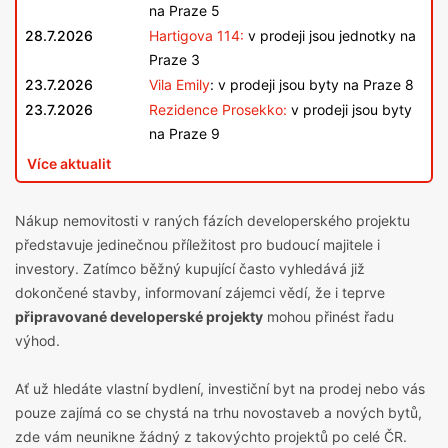
na Praze 5
28.7.2026
Hartigova 114:
v prodeji jsou jednotky na
Praze 3
23.7.2026
Vila Emily
: v prodeji jsou byty na Praze 8
23.7.2026
Rezidence Prosekko:
v prodeji jsou byty
na Praze 9
Více aktualit
Nákup nemovitosti v raných fázích developerského projektu
představuje jedinečnou příležitost pro budoucí majitele i
investory. Zatímco běžný kupující často vyhledává již
dokončené stavby, informovaní zájemci vědí, že i teprve
připravované developerské projekty
mohou přinést řadu
výhod.
Ať už hledáte vlastní bydlení,
investiční byt na prodej
nebo vás
pouze zajímá co se chystá na trhu novostaveb a nových bytů,
zde vám neunikne žádný z takovýchto projektů po celé ČR.