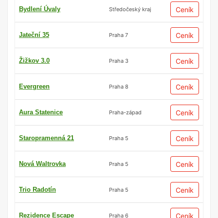
Bydlení Úvaly
Ceník
Středočeský kraj
Jateční 35
Ceník
Praha 7
Žižkov 3.0
Ceník
Praha 3
Evergreen
Ceník
Praha 8
Aura Statenice
Ceník
Praha-západ
Staropramenná 21
Ceník
Praha 5
Nová Waltrovka
Ceník
Praha 5
Trio Radotín
Ceník
Praha 5
Rezidence Escape
Ceník
Praha 6