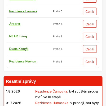
Rezidence Laurová
Ceník
Praha 5
Arboret
Ceník
Praha 4
NEAR living
Ceník
Praha 8
Dueta Kamýk
Ceník
Praha 4
Rezidence Newton
Ceník
Praha 8
Realitní zprávy
1.8.2026
Rezidence Čámovka:
byl spuštěn prodej
bytů ve III.etapě
31.7.2026
Rezidence Hutmanka:
v prodeji jsou byty