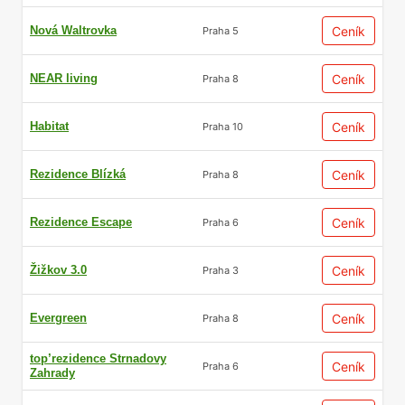
politika odráží jak obchodní strategii
developera, tak i míru rizika pro kupujícího.
Nová Waltrovka
Ceník
Praha 5
Časný vstup do projektu je tedy
NEAR living
Ceník
Praha 8
kompenzován atraktivnější cenou, která
může představovat úsporu v řádu statisíců v
Habitat
Ceník
Praha 10
závislosti na velikosti a lokalitě nemovitosti.
Rezidence Blízká
Ceník
Praha 8
Rezidence Escape
Ceník
Praha 6
Žižkov 3.0
Ceník
Praha 3
Možnost ovlivnit finální
Evergreen
Ceník
Praha 8
podobu bytu
top’rezidence Strnadovy
Ceník
Praha 6
Zahrady
Jeden z největších benefitů včasného