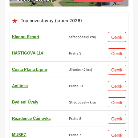
Top novostavby (srpen 2026)
Kladno Resort
Ceník
Středočeský kraj
HARTIGOVA 114
Ceník
Praha 3
Costa Plana Lipno
Ceník
Jihočeský kraj
Anilinka
Ceník
Praha 10
Bydlení Úvaly
Ceník
Středočeský kraj
Rezidence Čámovka
Ceník
Praha 8
MUSE7
Ceník
Praha 7