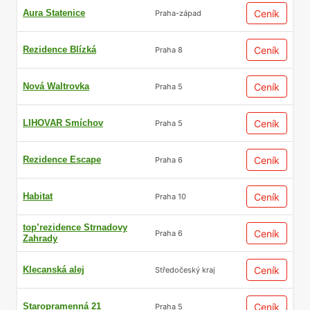
Aura Statenice
Ceník
Praha-západ
Rezidence Blízká
Ceník
Praha 8
Nová Waltrovka
Ceník
Praha 5
LIHOVAR Smíchov
Ceník
Praha 5
Rezidence Escape
Ceník
Praha 6
Habitat
Ceník
Praha 10
top’rezidence Strnadovy
Ceník
Praha 6
Zahrady
Klecanská alej
Ceník
Středočeský kraj
Staropramenná 21
Ceník
Praha 5