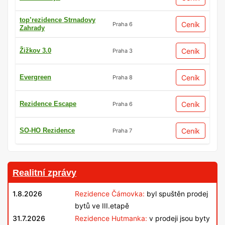
top’rezidence Strnadovy
Ceník
Praha 6
Zahrady
Žižkov 3.0
Ceník
Praha 3
Evergreen
Ceník
Praha 8
Rezidence Escape
Ceník
Praha 6
SO-HO Rezidence
Ceník
Praha 7
Realitní zprávy
1.8.2026
Rezidence Čámovka:
byl spuštěn prodej
bytů ve III.etapě
31.7.2026
Rezidence Hutmanka:
v prodeji jsou byty