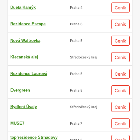
Dueta Kamýk
Ceník
Praha 4
Rezidence Escape
Ceník
Praha 6
Nová Waltrovka
Ceník
Praha 5
Klecanská alej
Ceník
Středočeský kraj
Rezidence Laurová
Ceník
Praha 5
Evergreen
Ceník
Praha 8
Bydlení Úvaly
Ceník
Středočeský kraj
MUSE7
Ceník
Praha 7
top’rezidence Strnadovy
Praha 6