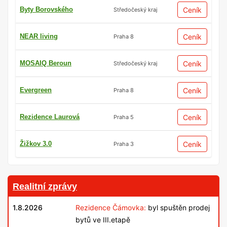
Byty Borovského
Ceník
Středočeský kraj
NEAR living
Ceník
Praha 8
MOSAIQ Beroun
Ceník
Středočeský kraj
Evergreen
Ceník
Praha 8
Rezidence Laurová
Ceník
Praha 5
Žižkov 3.0
Ceník
Praha 3
Realitní zprávy
1.8.2026
Rezidence Čámovka:
byl spuštěn prodej
bytů ve III.etapě