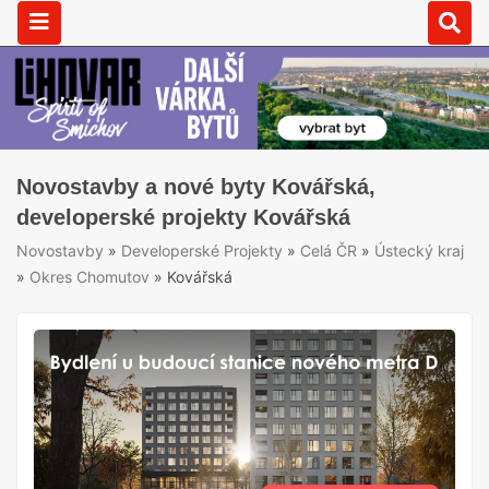
Novostavby a nové byty Kovářská,
developerské projekty Kovářská
Novostavby
»
Developerské Projekty
»
Celá ČR
»
Ústecký kraj
»
Okres Chomutov
»
Kovářská