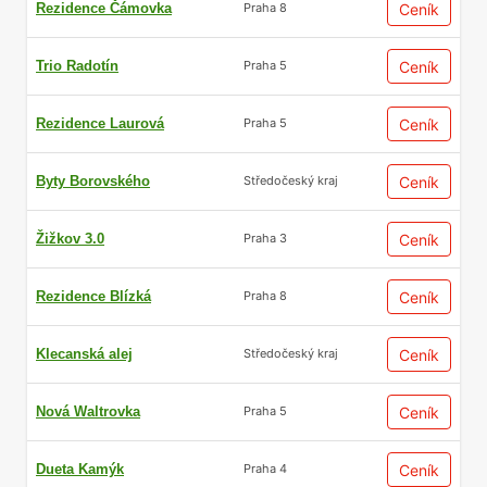
Rezidence Čámovka
Ceník
Praha 8
Trio Radotín
Ceník
Praha 5
Rezidence Laurová
Ceník
Praha 5
Byty Borovského
Ceník
Středočeský kraj
Žižkov 3.0
Ceník
Praha 3
Rezidence Blízká
Ceník
Praha 8
Klecanská alej
Ceník
Středočeský kraj
Nová Waltrovka
Ceník
Praha 5
Dueta Kamýk
Ceník
Praha 4