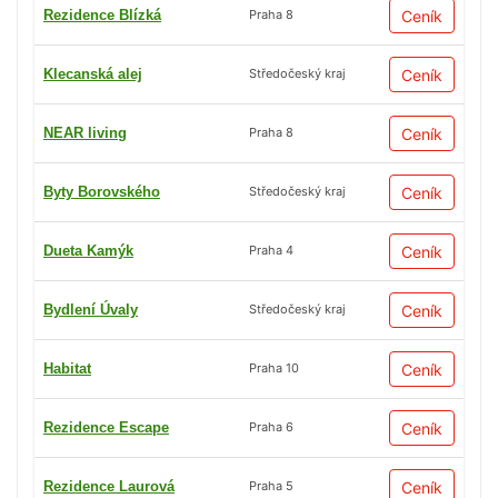
Rezidence Blízká
Ceník
Praha 8
Klecanská alej
Ceník
Středočeský kraj
NEAR living
Ceník
Praha 8
Byty Borovského
Ceník
Středočeský kraj
Dueta Kamýk
Ceník
Praha 4
Bydlení Úvaly
Ceník
Středočeský kraj
Habitat
Ceník
Praha 10
Rezidence Escape
Ceník
Praha 6
Rezidence Laurová
Ceník
Praha 5