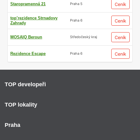
Staropramenná 21
Ceník
Praha 5
top’rezidence Strnadovy
Ceník
Praha 6
Zahrady
MOSAIQ Beroun
Ceník
Středočeský kraj
Rezidence Escape
Ceník
Praha 6
TOP developeři
TOP lokality
Praha