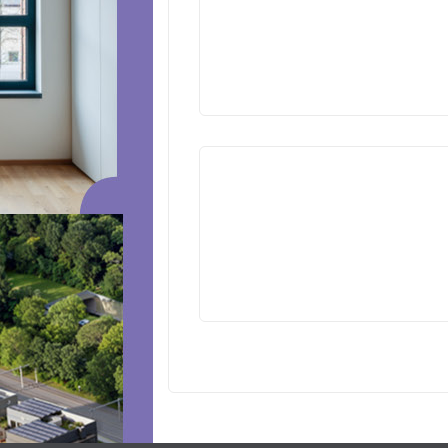
VYPROD
VYPROD