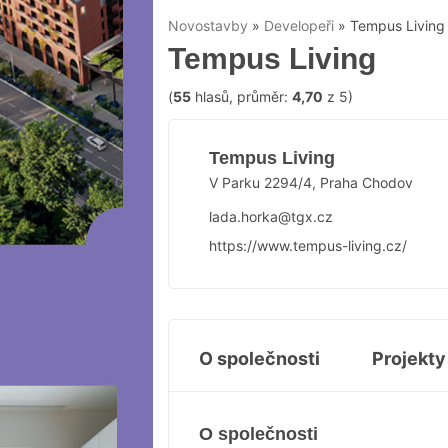
Novostavby
»
Developeři
»
Tempus Living
Tempus Living
(
55
hlasů, průměr:
4,70
z 5)
Tempus Living
V Parku 2294/4, Praha Chodov
lada.horka@tgx.cz
https://www.tempus-living.cz/
O společnosti
Projekty
O společnosti