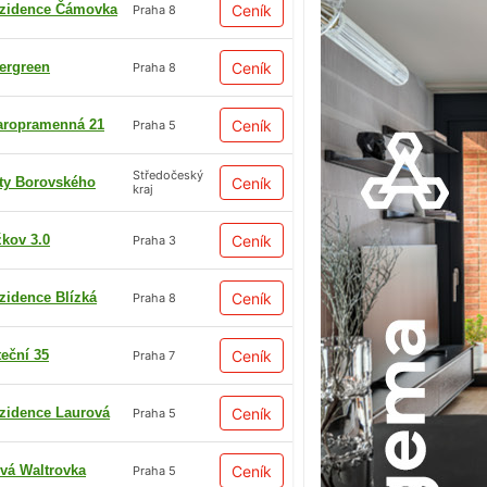
zidence Čámovka
Ceník
Praha 8
ergreen
Ceník
Praha 8
aropramenná 21
Ceník
Praha 5
Středočeský
ty Borovského
Ceník
kraj
žkov 3.0
Ceník
Praha 3
zidence Blízká
Ceník
Praha 8
teční 35
Ceník
Praha 7
zidence Laurová
Ceník
Praha 5
vá Waltrovka
Ceník
Praha 5