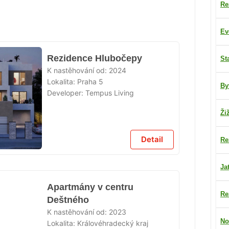
Re
Ev
Rezidence Hlubočepy
St
K nastěhování od:
2024
Lokalita:
Praha 5
By
Developer:
Tempus Living
Ži
Detail
Re
Ja
Apartmány v centru
Re
Deštného
K nastěhování od:
2023
No
Lokalita:
Královéhradecký kraj