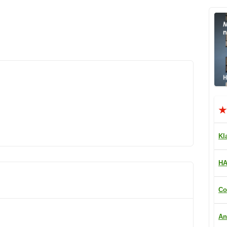
Kl
HA
Co
An