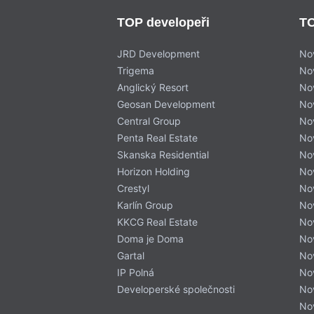
TOP developeři
TO
JRD Development
No
Trigema
No
Anglický Resort
No
Geosan Development
No
Central Group
No
Penta Real Estate
No
Skanska Residential
No
Horizon Holding
No
Crestyl
No
Karlín Group
No
KKCG Real Estate
No
Doma je Doma
Nov
Gartal
No
IP Polná
No
Developerské společnosti
No
No