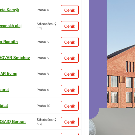
eta Kamýk
Ceník
Praha 4
Středočeský
ecanská alej
Ceník
kraj
io Radotín
Ceník
Praha 5
HOVAR Smíchov
Ceník
Praha 5
AR living
Ceník
Praha 8
boret
Ceník
Praha 4
bitat
Ceník
Praha 10
Středočeský
SAIQ Beroun
Ceník
kraj