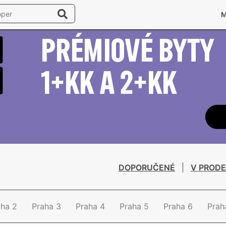
DOPORUČENÉ
V PRODE
aha 2
Praha 3
Praha 4
Praha 5
Praha 6
Prah