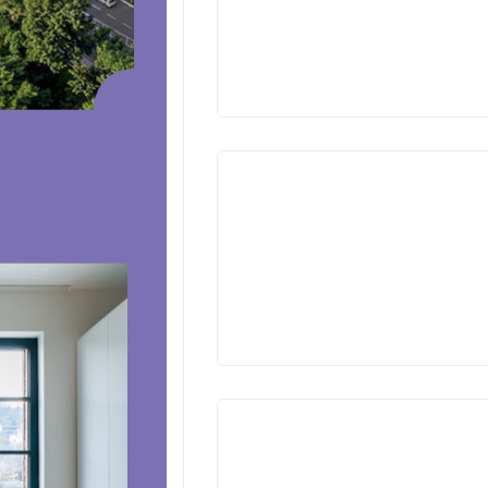
VYPROD
VYPROD