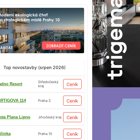
Top novostavby (srpen 2026)
Středočeský
adno Resort
Ceník
kraj
RTIGOVA 114
Ceník
Praha 3
sta Plana Lipno
Ceník
Jihočeský kraj
ilinka
Ceník
Praha 10