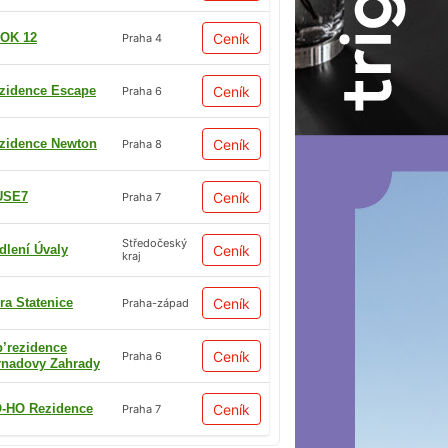
OK 12
Ceník
Praha 4
zidence Escape
Ceník
Praha 6
zidence Newton
Ceník
Praha 8
USE7
Ceník
Praha 7
Středočeský
dlení Úvaly
Ceník
kraj
ra Statenice
Ceník
Praha-západ
p’rezidence
Ceník
Praha 6
rnadovy Zahrady
-HO Rezidence
Ceník
Praha 7