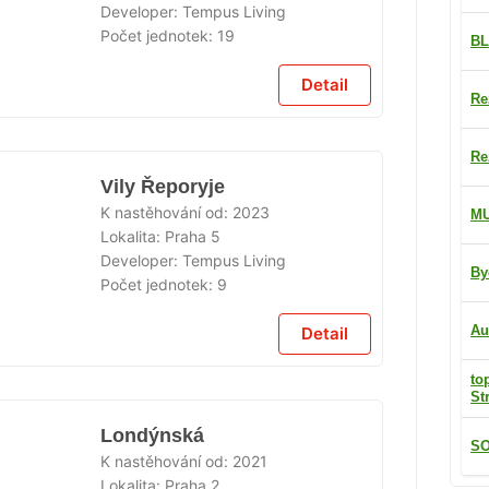
Developer:
Tempus Living
ÁNO
Počet jednotek:
19
BL
Detail
Re
Re
Vily Řeporyje
K nastěhování od:
2023
M
Lokalita:
Praha 5
Developer:
Tempus Living
By
ÁNO
Počet jednotek:
9
Au
Detail
to
St
Londýnská
SO
K nastěhování od:
2021
Lokalita:
Praha 2