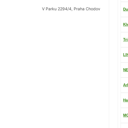
V Parku 2294/4, Praha Chodov
Du
Kl
Tr
LI
NE
Ar
Ha
MO