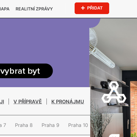
PŘIDAT
MAPA
REALITNÍ ZPRÁVY
JI
V PŘÍPRAVĚ
K PRONÁJMU
a 7
Praha 8
Praha 9
Praha 10