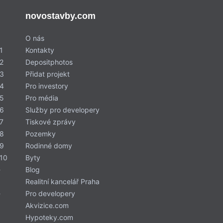
novostavby.com
O nás
1
Kontakty
2
Depositphotos
 3
Přidat projekt
 4
Pro investory
 5
Pro média
 6
Služby pro developery
7
Tiskové zprávy
 8
Pozemky
 9
Rodinné domy
 10
Byty
-
Blog
Realitní kancelář Praha
-
Pro developery
Akvizice.com
Hypoteky.com