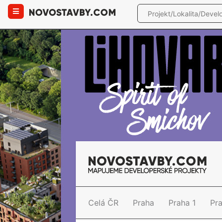
Celá ČR
Praha
Praha 1
Pr