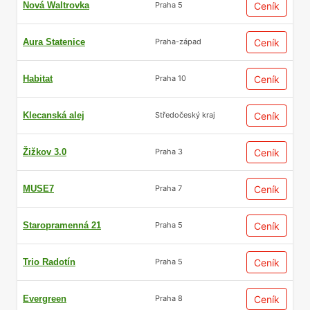
Nová Waltrovka
Ceník
Praha 5
Aura Statenice
Ceník
Praha-západ
Habitat
Ceník
Praha 10
Klecanská alej
Ceník
Středočeský kraj
Žižkov 3.0
Ceník
Praha 3
MUSE7
Ceník
Praha 7
Staropramenná 21
Ceník
Praha 5
Trio Radotín
Ceník
Praha 5
Evergreen
Ceník
Praha 8