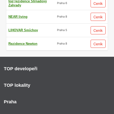
top’rezidence Strnadovy
Ceník
Praha 6
Zahrady
NEAR living
Ceník
Praha 8
LIHOVAR Smíchov
Ceník
Praha 5
Rezidence Newton
Ceník
Praha 8
TOP developeři
TOP lokality
Praha