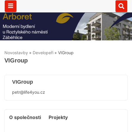
Novostavby
»
Developeři
»
VIGroup
VIGroup
VIGroup
petr@life4you.cz
O společnosti
Projekty