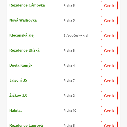
Rezidence Čámovka
Ceník
Praha 8
Nová Waltrovka
Ceník
Praha 5
Klecanská alej
Ceník
Středočeský kraj
Rezidence Blízká
Ceník
Praha 8
Dueta Kamýk
Ceník
Praha 4
Jateční 35
Ceník
Praha 7
Žižkov 3.0
Ceník
Praha 3
Habitat
Ceník
Praha 10
Rezidence Laurová
Ceník
Praha 5