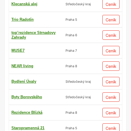
Klecanská alej
Ceník
Středočeský kraj
Trio Radotín
Ceník
Praha 5
top’rezidence Strnadovy
Ceník
Praha 6
Zahrady
MUSE7
Ceník
Praha 7
NEAR living
Ceník
Praha 8
Bydlení Úvaly
Ceník
Středočeský kraj
Byty Borovského
Ceník
Středočeský kraj
Rezidence Blízká
Ceník
Praha 8
Staropramenná 21
Ceník
Praha 5