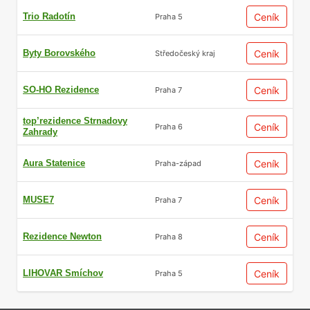
Trio Radotín
Ceník
Praha 5
Byty Borovského
Ceník
Středočeský kraj
SO-HO Rezidence
Ceník
Praha 7
top’rezidence Strnadovy
Ceník
Praha 6
Zahrady
Aura Statenice
Ceník
Praha-západ
MUSE7
Ceník
Praha 7
Rezidence Newton
Ceník
Praha 8
LIHOVAR Smíchov
Ceník
Praha 5