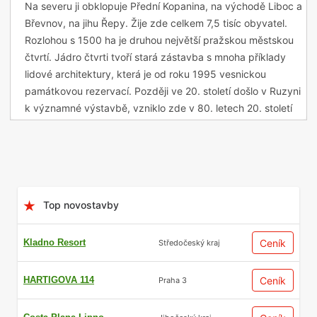
Na severu ji obklopuje Přední Kopanina, na východě Liboc a
Břevnov, na jihu Řepy. Žije zde celkem 7,5 tisíc obyvatel.
Rozlohou s 1500 ha je druhou největší pražskou městskou
čtvrtí. Jádro čtvrti tvoří stará zástavba s mnoha příklady
lidové architektury, která je od roku 1995 vesnickou
památkovou rezervací. Později ve 20. století došlo v Ruzyni
k významné výstavbě, vzniklo zde v 80. letech 20. století
sídliště Na Dědině. Kromě toho zde stojí Letiště Václava
Havla a také věznice Ruzyně.
Kulturní památky
Top novostavby
V katastru Ruzyně se nachází bojiště na Bílé Hoře, kde byla
8. listopadu 1620 svedena bitva, v níž proti sobě stála česká
Kladno Resort
Ceník
Středočeský kraj
stavovská armáda a armády katolické náležející císaři Svaté
říše římské Ferdinandovi II. Štýrskému a německé Katolické
HARTIGOVA 114
Ceník
Praha 3
lize. Po dvou hodinách bylo jasno. Čeští stavové utrpěli
porážku a krátce poté už v Čechách nastoupila tvrdá