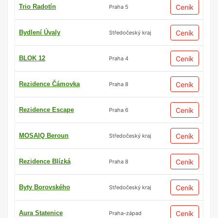
Trio Radotín
Ceník
Praha 5
Bydlení Úvaly
Ceník
Středočeský kraj
BLOK 12
Ceník
Praha 4
Rezidence Čámovka
Ceník
Praha 8
Rezidence Escape
Ceník
Praha 6
MOSAIQ Beroun
Ceník
Středočeský kraj
Rezidence Blízká
Ceník
Praha 8
Byty Borovského
Ceník
Středočeský kraj
Aura Statenice
Ceník
Praha-západ