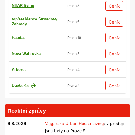
NEAR living
Ceník
Praha 8
top’rezidence Strnadovy
Ceník
Praha 6
Zahrady
Habitat
Ceník
Praha 10
Nová Waltrovka
Ceník
Praha 5
Arboret
Ceník
Praha 4
Dueta Kamýk
Ceník
Praha 4
Realitní zprávy
6.8.2026
Vajgarská Urban House Living
: v prodeji
jsou byty na Praze 9