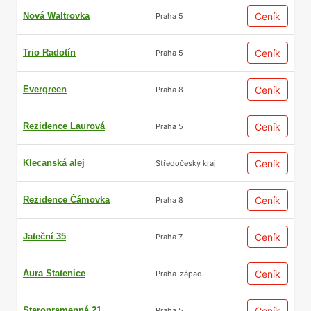
Nová Waltrovka
Ceník
Praha 5
Trio Radotín
Ceník
Praha 5
Evergreen
Ceník
Praha 8
Rezidence Laurová
Ceník
Praha 5
Klecanská alej
Ceník
Středočeský kraj
Rezidence Čámovka
Ceník
Praha 8
Jateční 35
Ceník
Praha 7
Aura Statenice
Ceník
Praha-západ
Staropramenná 21
Ceník
Praha 5