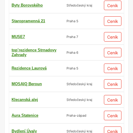
Byty Borovského
Ceník
Středočeský kraj
Staropramenná 21
Ceník
Praha 5
MUSE7
Ceník
Praha 7
top’rezidence Strnadovy
Ceník
Praha 6
Zahrady
Rezidence Laurová
Ceník
Praha 5
MOSAIQ Beroun
Ceník
Středočeský kraj
Klecanská alej
Ceník
Středočeský kraj
Aura Statenice
Ceník
Praha-západ
Bydlení Úvaly
Ceník
Středočeský kraj