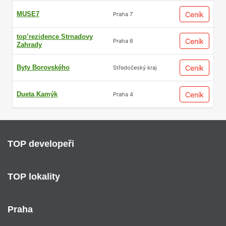
MUSE7
Ceník
Praha 7
top’rezidence Strnadovy
Ceník
Praha 6
Zahrady
Byty Borovského
Ceník
Středočeský kraj
Dueta Kamýk
Ceník
Praha 4
TOP developeři
TOP lokality
Praha