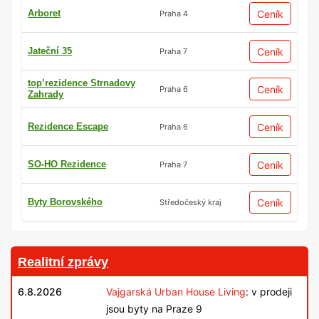
Arboret
Ceník
Praha 4
Jateční 35
Ceník
Praha 7
top’rezidence Strnadovy
Ceník
Praha 6
Zahrady
Rezidence Escape
Ceník
Praha 6
SO-HO Rezidence
Ceník
Praha 7
Byty Borovského
Ceník
Středočeský kraj
Realitní zprávy
6.8.2026
Vajgarská Urban House Living
: v prodeji
jsou byty na Praze 9