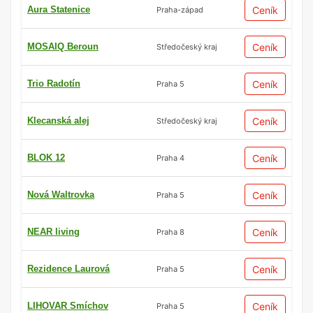
Aura Statenice
Ceník
Praha-západ
MOSAIQ Beroun
Ceník
Středočeský kraj
Trio Radotín
Ceník
Praha 5
Klecanská alej
Ceník
Středočeský kraj
BLOK 12
Ceník
Praha 4
Nová Waltrovka
Ceník
Praha 5
NEAR living
Ceník
Praha 8
Rezidence Laurová
Ceník
Praha 5
LIHOVAR Smíchov
Ceník
Praha 5