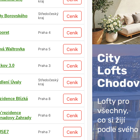
kraj
Středočeský
ty Borovského
Ceník
kraj
boret
Ceník
Praha 4
vá Waltrovka
Ceník
Praha 5
žkov 3.0
Ceník
Praha 3
Středočeský
dlení Úvaly
Ceník
kraj
zidence Blízká
Ceník
Praha 8
p’rezidence
Ceník
Praha 6
rnadovy Zahrady
USE7
Ceník
Praha 7