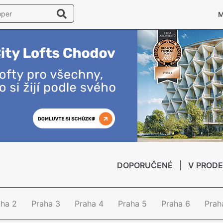
DOPORUČENÉ
V PRODE
aha 2
Praha 3
Praha 4
Praha 5
Praha 6
Prah