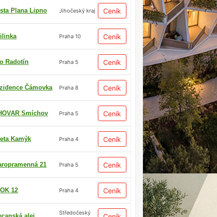
sta Plana Lipno
Ceník
Jihočeský kraj
ilinka
Ceník
Praha 10
io Radotín
Ceník
Praha 5
zidence Čámovka
Ceník
Praha 8
HOVAR Smíchov
Ceník
Praha 5
eta Kamýk
Ceník
Praha 4
aropramenná 21
Ceník
Praha 5
OK 12
Ceník
Praha 4
Středočeský
ecanská alej
Ceník