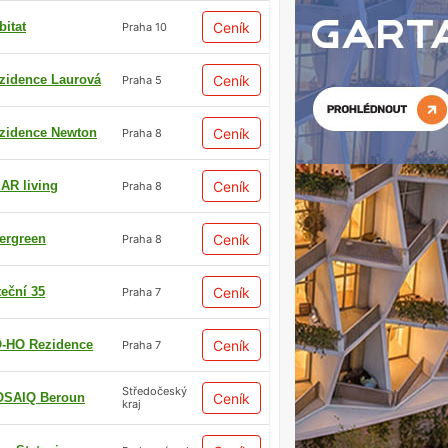
bitat
Ceník
Praha 10
zidence Laurová
Ceník
Praha 5
zidence Newton
Ceník
Praha 8
AR living
Ceník
Praha 8
ergreen
Ceník
Praha 8
teční 35
Ceník
Praha 7
-HO Rezidence
Ceník
Praha 7
Středočeský
SAIQ Beroun
Ceník
kraj