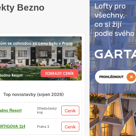
ekty Bezno
Top novostavby (srpen 2026)
Středočeský
adno Resort
Ceník
kraj
RTIGOVA 114
Ceník
Praha 3