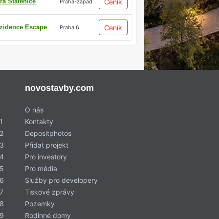
ra Statenice
Ceník
Praha-západ
zidence Escape
Ceník
Praha 6
novostavby.com
O nás
1
Kontakty
2
Depositphotos
 3
Přidat projekt
 4
Pro investory
 5
Pro média
 6
Služby pro developery
7
Tiskové zprávy
 8
Pozemky
 9
Rodinné domy