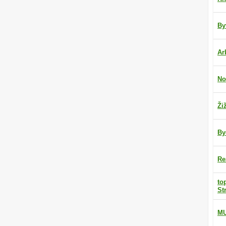
By
Ar
No
Ži
By
Re
to
St
M