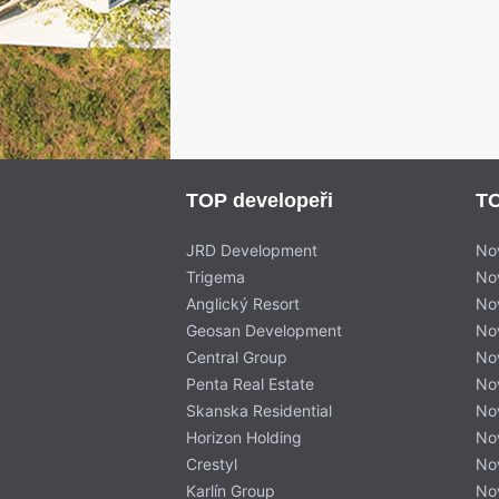
TOP developeři
TO
JRD Development
No
Trigema
No
Anglický Resort
No
Geosan Development
No
Central Group
No
Penta Real Estate
No
Skanska Residential
No
Horizon Holding
No
Crestyl
No
Karlín Group
No