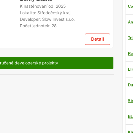
K nastěhování od:
2025
Co
Lokalita:
Středočeský kraj
Developer:
Slow Invest s.r.o.
An
Počet jednotek:
28
Tr
Detail
Re
ručené developerské projekty
LI
Du
St
BL
Kl