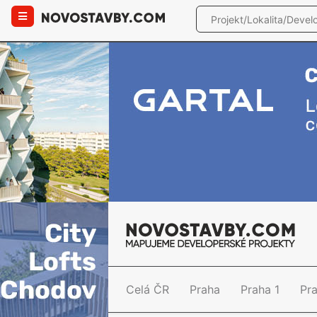
Celá ČR
Praha
Praha 1
Pr