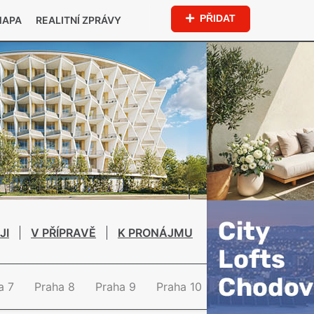
PŘIDAT
MAPA
REALITNÍ ZPRÁVY
JI
V PŘÍPRAVĚ
K PRONÁJMU
a 7
Praha 8
Praha 9
Praha 10