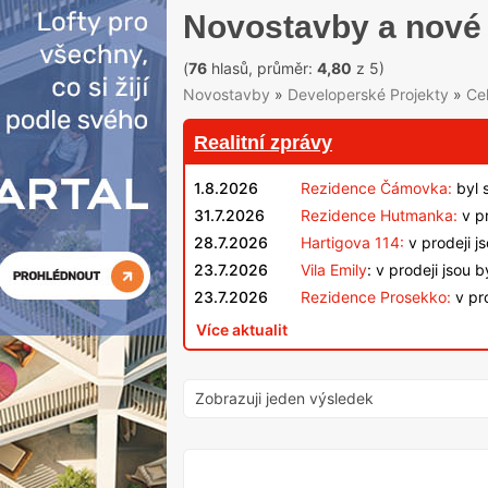
Novostavby a nové 
(
76
hlasů, průměr:
4,80
z 5)
Novostavby
»
Developerské Projekty
»
Ce
Realitní zprávy
1.8.2026
Rezidence Čámovka:
byl 
31.7.2026
Rezidence Hutmanka:
v pr
28.7.2026
Hartigova 114:
v prodeji j
23.7.2026
Vila Emily
: v prodeji jsou 
23.7.2026
Rezidence Prosekko:
v pro
Více aktualit
Zobrazuji jeden výsledek