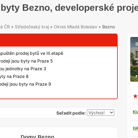
byty Bezno, developerské proj
lá ČR
»
Středočeský kraj
»
Okres Mladá Boleslav
»
Bezno
spuštěn prodej bytů ve III.etapě
odeji jsou byty na Praze 5
sou jednotky na Praze 3
byty na Praze 8
deji jsou byty na Praze 9
Kl
Seřadit podle:
HA
Domy Bezno