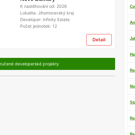
K nastěhování od:
2026
Co
Lokalita:
Jihomoravský kraj
Developer:
Infinity Estate
An
Počet jednotek:
12
Ja
Detail
Ha
ručené developerské projekty
Re
No
St
Re
Re