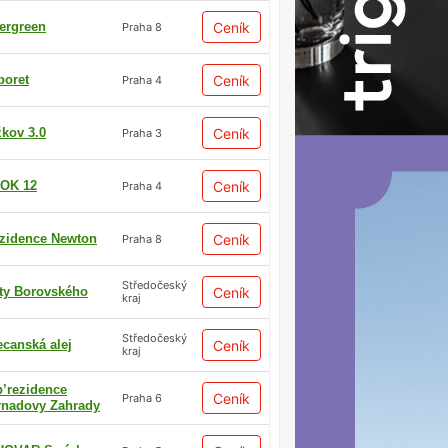
ergreen
Ceník
Praha 8
boret
Ceník
Praha 4
žkov 3.0
Ceník
Praha 3
OK 12
Ceník
Praha 4
zidence Newton
Ceník
Praha 8
Středočeský
ty Borovského
Ceník
kraj
Středočeský
ecanská alej
Ceník
kraj
p’rezidence
Ceník
Praha 6
rnadovy Zahrady