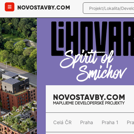
Celá ČR
Praha
Praha 1
Pr