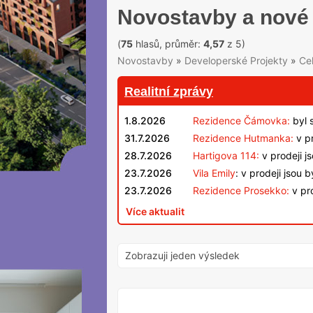
Novostavby a nové 
(
75
hlasů, průměr:
4,57
z 5)
Novostavby
»
Developerské Projekty
»
Ce
Realitní zprávy
1.8.2026
Rezidence Čámovka:
byl 
31.7.2026
Rezidence Hutmanka:
v pr
28.7.2026
Hartigova 114:
v prodeji j
23.7.2026
Vila Emily
: v prodeji jsou 
23.7.2026
Rezidence Prosekko:
v pro
Více aktualit
Zobrazuji jeden výsledek