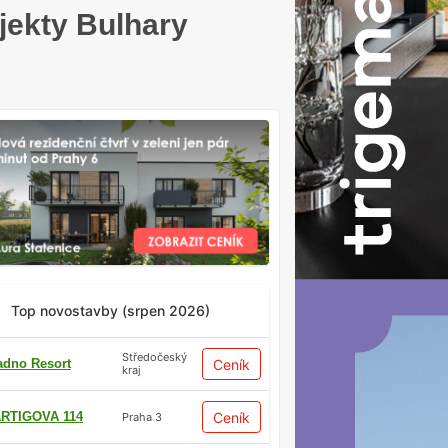
jekty Bulhary
Top novostavby (srpen 2026)
Středočeský
adno Resort
Ceník
kraj
RTIGOVA 114
Ceník
Praha 3