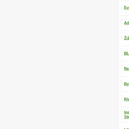
Ev
Ar
Ži
BL
Re
By
Kl
to
St