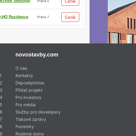
HOVAR Smíchov
Ceník
Praha 5
-HO Rezidence
Ceník
Praha 7
novostavby.com
O nás
1
Kontakty
2
Depositphotos
 3
Přidat projekt
 4
Pro investory
 5
Pro média
 6
Služby pro developery
7
Tiskové zprávy
 8
Pozemky
 9
Rodinné domy