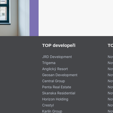
TOP developeři
TO
JRD Development
No
Trigema
No
Anglický Resort
No
Geosan Development
No
Central Group
No
Penta Real Estate
No
Skanska Residential
No
Horizon Holding
No
Crestyl
No
Karlín Group
No