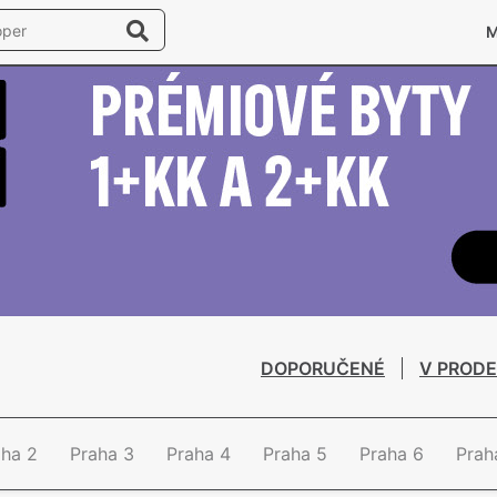
DOPORUČENÉ
V PRODE
aha 2
Praha 3
Praha 4
Praha 5
Praha 6
Prah