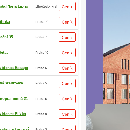
sta Plana Lipno
Ceník
Jihočeský kraj
ilinka
Ceník
Praha 10
teční 35
Ceník
Praha 7
bitat
Ceník
Praha 10
zidence Escape
Ceník
Praha 6
vá Waltrovka
Ceník
Praha 5
aropramenná 21
Ceník
Praha 5
zidence Blízká
Ceník
Praha 8
zidence Laurová
Ceník
Praha 5