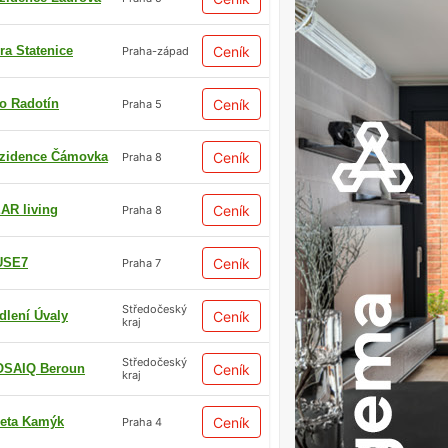
ra Statenice
Ceník
Praha-západ
io Radotín
Ceník
Praha 5
zidence Čámovka
Ceník
Praha 8
AR living
Ceník
Praha 8
USE7
Ceník
Praha 7
Středočeský
dlení Úvaly
Ceník
kraj
Středočeský
SAIQ Beroun
Ceník
kraj
eta Kamýk
Ceník
Praha 4