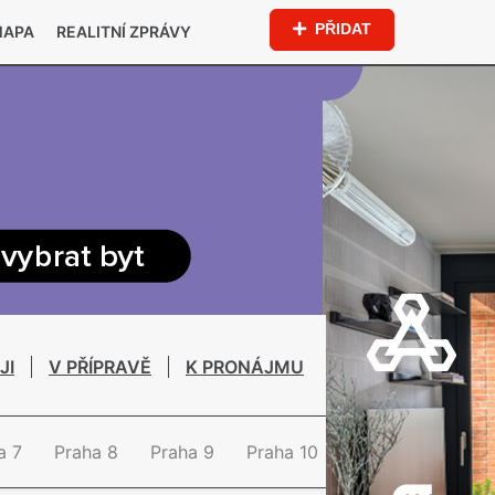
PŘIDAT
MAPA
REALITNÍ ZPRÁVY
JI
V PŘÍPRAVĚ
K PRONÁJMU
a 7
Praha 8
Praha 9
Praha 10