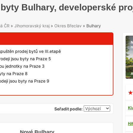
byty Bulhary, developerské pro
lá ČR
»
Jihomoravský kraj
»
Okres Břeclav
»
Bulhary
spuštěn prodej bytů ve III.etapě
odeji jsou byty na Praze 5
sou jednotky na Praze 3
byty na Praze 8
deji jsou byty na Praze 9
Kl
Seřadit podle:
HA
Nové Bulhary