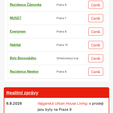
Rezidence Čámovka
Ceník
Praha 8
MUSE7
Ceník
Praha 7
Evergreen
Ceník
Praha 8
Habitat
Ceník
Praha 10
Byty Borovského
Ceník
Středočeský kraj
Rezidence Newton
Ceník
Praha 8
Realitní zprávy
6.8.2026
Vajgarská Urban House Living
: v prodeji
jsou byty na Praze 9