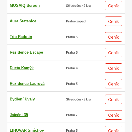
MOSAIQ Beroun
Ceník
Středočeský kraj
Aura Statenice
Ceník
Praha-západ
Trio Radotín
Ceník
Praha 5
Rezidence Escape
Ceník
Praha 6
Dueta Kamýk
Ceník
Praha 4
Rezidence Laurová
Ceník
Praha 5
Bydlení Úvaly
Ceník
Středočeský kraj
Jateční 35
Ceník
Praha 7
LIHOVAR Smíchov
Ceník
Praha 5