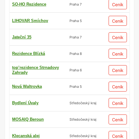
SO-HO Rezidence
Ceník
Praha 7
LIHOVAR Smíchov
Ceník
Praha 5
Jateční 35
Ceník
Praha 7
Rezidence Blízká
Ceník
Praha 8
top’rezidence Strnadovy
Ceník
Praha 6
Zahrady
Nová Waltrovka
Ceník
Praha 5
Bydlení Úvaly
Ceník
Středočeský kraj
MOSAIQ Beroun
Ceník
Středočeský kraj
Klecanská alej
Ceník
Středočeský kraj