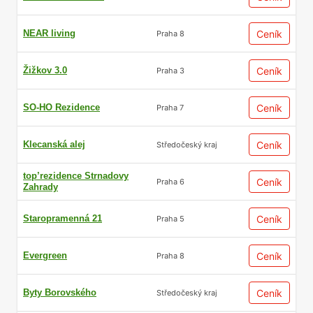
NEAR living
Ceník
Praha 8
Žižkov 3.0
Ceník
Praha 3
SO-HO Rezidence
Ceník
Praha 7
Klecanská alej
Ceník
Středočeský kraj
top’rezidence Strnadovy
Ceník
Praha 6
Zahrady
Staropramenná 21
Ceník
Praha 5
Evergreen
Ceník
Praha 8
Byty Borovského
Ceník
Středočeský kraj