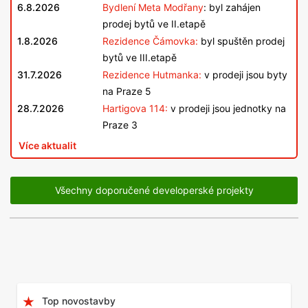
6.8.2026
Bydlení Meta Modřany
: byl zahájen
prodej bytů ve II.etapě
1.8.2026
Rezidence Čámovka:
byl spuštěn prodej
bytů ve III.etapě
31.7.2026
Rezidence Hutmanka:
v prodeji jsou byty
na Praze 5
28.7.2026
Hartigova 114:
v prodeji jsou jednotky na
Praze 3
Více aktualit
Všechny doporučené developerské projekty
Top novostavby