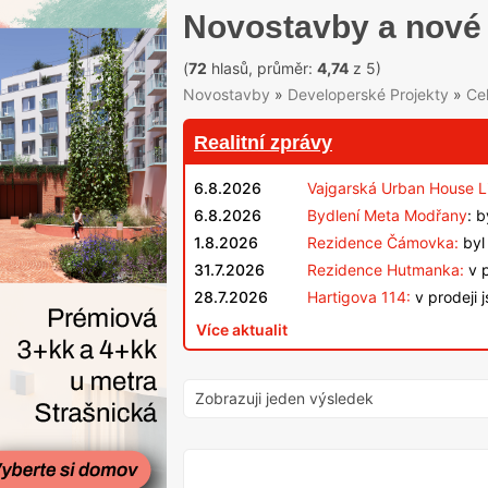
Novostavby a nové 
(
72
hlasů, průměr:
4,74
z 5)
Novostavby
»
Developerské Projekty
»
Ce
Realitní zprávy
6.8.2026
Vajgarská Urban House L
6.8.2026
Bydlení Meta Modřany
: 
1.8.2026
Rezidence Čámovka:
byl 
31.7.2026
Rezidence Hutmanka:
v p
28.7.2026
Hartigova 114:
v prodeji 
Více aktualit
Zobrazuji jeden výsledek