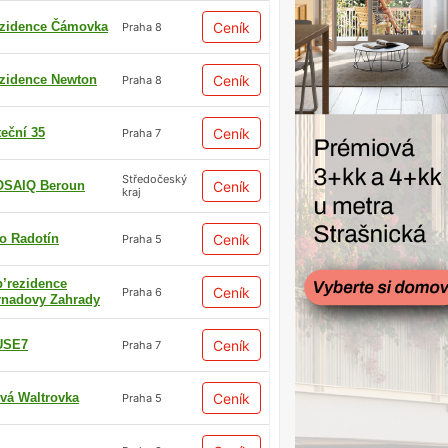
zidence Čámovka
Ceník
Praha 8
zidence Newton
Ceník
Praha 8
teční 35
Ceník
Praha 7
Středočeský
SAIQ Beroun
Ceník
kraj
io Radotín
Ceník
Praha 5
p’rezidence
Ceník
Praha 6
rnadovy Zahrady
USE7
Ceník
Praha 7
vá Waltrovka
Ceník
Praha 5