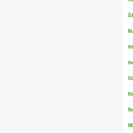
Ži
BL
Ar
Au
SO
Kl
Re
NE