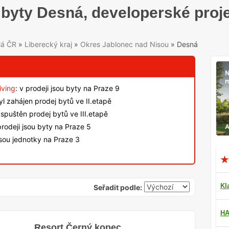
byty Desná, developerské proj
lá ČR
»
Liberecký kraj
»
Okres Jablonec nad Nisou
»
Desná
iving
: v prodeji jsou byty na Praze 9
byl zahájen prodej bytů ve II.etapě
spuštěn prodej bytů ve III.etapě
rodeji jsou byty na Praze 5
jsou jednotky na Praze 3
Kl
Seřadit podle:
HA
Resort Černý kopec