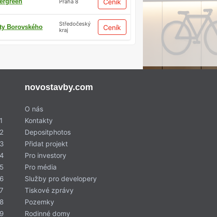
ergreen
Ceník
Praha 8
Středočeský
ty Borovského
Ceník
kraj
novostavby.com
O nás
1
Kontakty
2
Depositphotos
 3
Přidat projekt
 4
Pro investory
 5
Pro média
 6
Služby pro developery
7
Tiskové zprávy
 8
Pozemky
 9
Rodinné domy