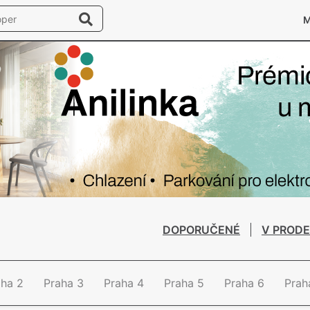
DOPORUČENÉ
V PRODE
aha 2
Praha 3
Praha 4
Praha 5
Praha 6
Prah