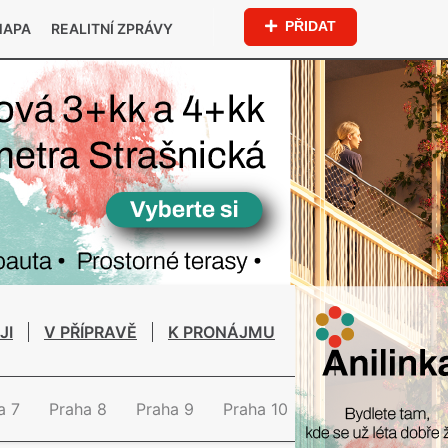
PŘIDAT
MAPA
REALITNÍ ZPRÁVY
JI
V PŘÍPRAVĚ
K PRONÁJMU
a 7
Praha 8
Praha 9
Praha 10