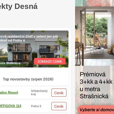
ekty Desná
Top novostavby (srpen 2026)
Středočeský
adno Resort
Ceník
kraj
RTIGOVA 114
Ceník
Praha 3