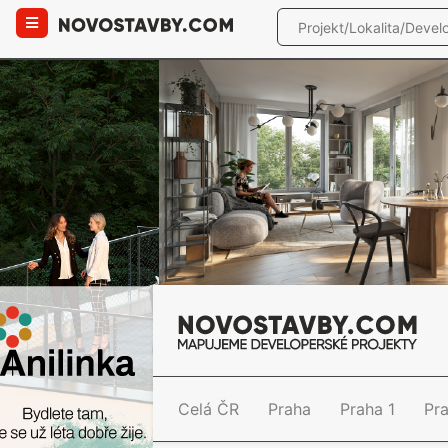
Celá ČR
Praha
Praha 1
Pr