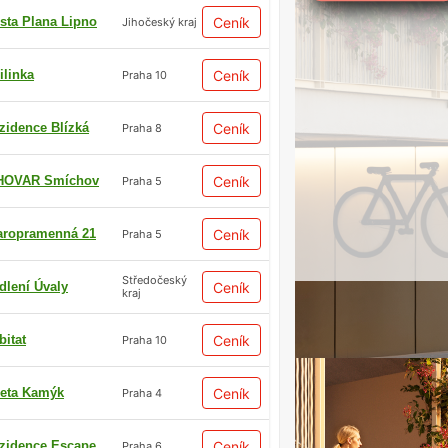
sta Plana Lipno
Ceník
Jihočeský kraj
ilinka
Ceník
Praha 10
zidence Blízká
Ceník
Praha 8
HOVAR Smíchov
Ceník
Praha 5
aropramenná 21
Ceník
Praha 5
Středočeský
dlení Úvaly
Ceník
kraj
bitat
Ceník
Praha 10
eta Kamýk
Ceník
Praha 4
zidence Escape
Ceník
Praha 6