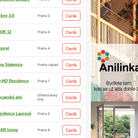
žkov 3.0
Ceník
Praha 3
OK 12
Ceník
Praha 4
boret
Ceník
Praha 4
ra Statenice
Ceník
Praha-západ
-HO Rezidence
Ceník
Praha 7
Středočeský
ecanská alej
Ceník
kraj
zidence Laurová
Ceník
Praha 5
AR living
Ceník
Praha 8