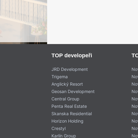
TOP developeři
TO
JRD Development
No
Trigema
No
Anglický Resort
No
Geosan Development
No
Central Group
No
Penta Real Estate
No
Skanska Residential
No
Horizon Holding
No
Crestyl
No
Karlín Group
No