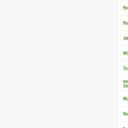
Re
Re
Ja
MO
Tr
to
St
M
No