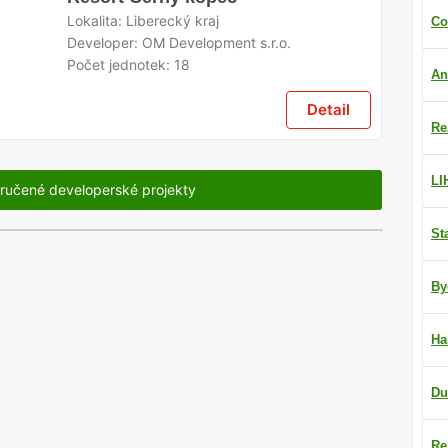
Lokalita:
Liberecký kraj
Co
Developer:
OM Development s.r.o.
Počet jednotek:
18
An
Detail
Re
LI
ručené developerské projekty
St
By
Ha
Du
Re