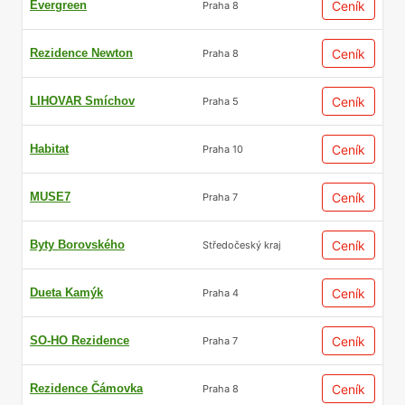
Evergreen
Ceník
Praha 8
Rezidence Newton
Ceník
Praha 8
LIHOVAR Smíchov
Ceník
Praha 5
Habitat
Ceník
Praha 10
MUSE7
Ceník
Praha 7
Byty Borovského
Ceník
Středočeský kraj
Dueta Kamýk
Ceník
Praha 4
SO-HO Rezidence
Ceník
Praha 7
Rezidence Čámovka
Ceník
Praha 8