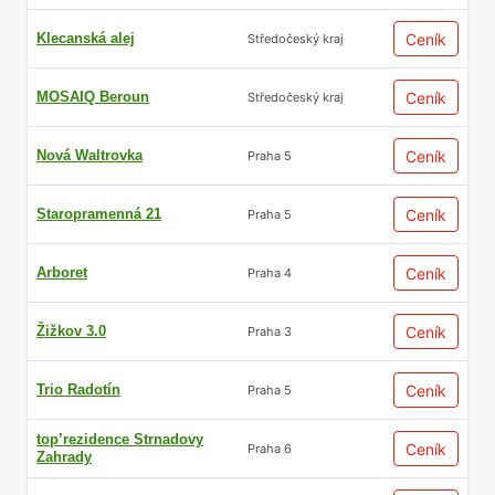
Klecanská alej
Ceník
Středočeský kraj
MOSAIQ Beroun
Ceník
Středočeský kraj
Nová Waltrovka
Ceník
Praha 5
Staropramenná 21
Ceník
Praha 5
Arboret
Ceník
Praha 4
Žižkov 3.0
Ceník
Praha 3
Trio Radotín
Ceník
Praha 5
top’rezidence Strnadovy
Ceník
Praha 6
Zahrady