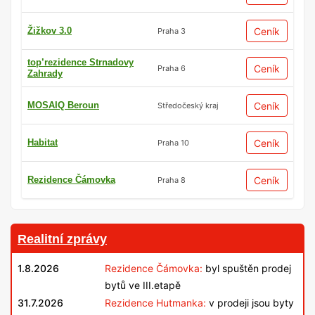
Žižkov 3.0
Ceník
Praha 3
top’rezidence Strnadovy
Ceník
Praha 6
Zahrady
MOSAIQ Beroun
Ceník
Středočeský kraj
Habitat
Ceník
Praha 10
Rezidence Čámovka
Ceník
Praha 8
Realitní zprávy
1.8.2026
Rezidence Čámovka:
byl spuštěn prodej
bytů ve III.etapě
31.7.2026
Rezidence Hutmanka:
v prodeji jsou byty