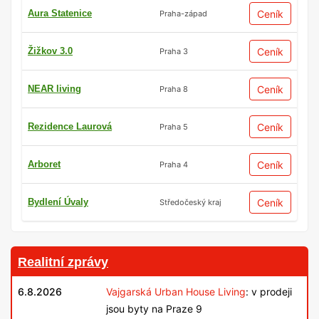
Aura Statenice
Ceník
Praha-západ
Žižkov 3.0
Ceník
Praha 3
NEAR living
Ceník
Praha 8
Rezidence Laurová
Ceník
Praha 5
Arboret
Ceník
Praha 4
Bydlení Úvaly
Ceník
Středočeský kraj
Realitní zprávy
6.8.2026
Vajgarská Urban House Living
: v prodeji
jsou byty na Praze 9