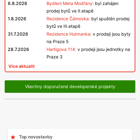
6.8.2026
Bydlení Meta Modřany
: byl zahájen
prodej bytů ve II.etapě
1.8.2026
Rezidence Čámovka:
byl spuštěn prodej
bytů ve III.etapě
31.7.2026
Rezidence Hutmanka:
v prodeji jsou byty
na Praze 5
28.7.2026
Hartigova 114:
v prodeji jsou jednotky na
Praze 3
Více aktualit
Všechny doporučené developerské projekty
Top novostavby