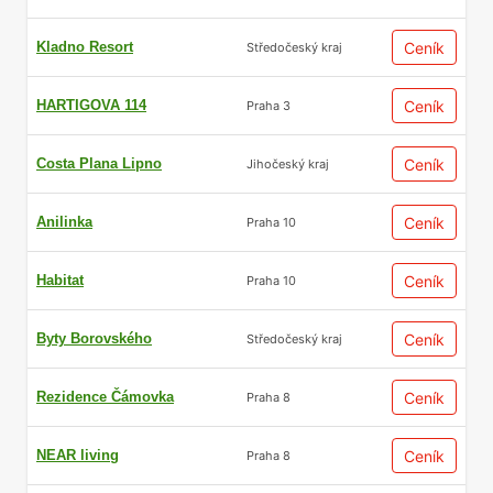
Kladno Resort
Ceník
Středočeský kraj
HARTIGOVA 114
Ceník
Praha 3
Costa Plana Lipno
Ceník
Jihočeský kraj
Anilinka
Ceník
Praha 10
Habitat
Ceník
Praha 10
Byty Borovského
Ceník
Středočeský kraj
Rezidence Čámovka
Ceník
Praha 8
NEAR living
Ceník
Praha 8