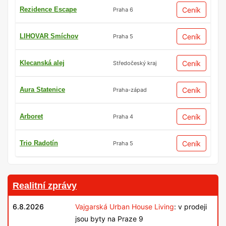
Rezidence Escape
Ceník
Praha 6
LIHOVAR Smíchov
Ceník
Praha 5
Klecanská alej
Ceník
Středočeský kraj
Aura Statenice
Ceník
Praha-západ
Arboret
Ceník
Praha 4
Trio Radotín
Ceník
Praha 5
Realitní zprávy
6.8.2026
Vajgarská Urban House Living
: v prodeji
jsou byty na Praze 9