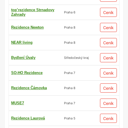
top’rezidence Strnadovy
Ceník
Praha 6
Zahrady
Rezidence Newton
Ceník
Praha 8
NEAR living
Ceník
Praha 8
Bydlení Úvaly
Ceník
Středočeský kraj
SO-HO Rezidence
Ceník
Praha 7
Rezidence Čámovka
Ceník
Praha 8
MUSE7
Ceník
Praha 7
Rezidence Laurová
Ceník
Praha 5