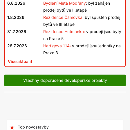
6.8.2026
Bydlení Meta Modřany
: byl zahájen
prodej bytů ve II.etapě
1.8.2026
Rezidence Čámovka:
byl spuštěn prodej
bytů ve III.etapě
31.7.2026
Rezidence Hutmanka:
v prodeji jsou byty
na Praze 5
28.7.2026
Hartigova 114:
v prodeji jsou jednotky na
Praze 3
Více aktualit
Všechny doporučené developerské projekty
Top novostavby