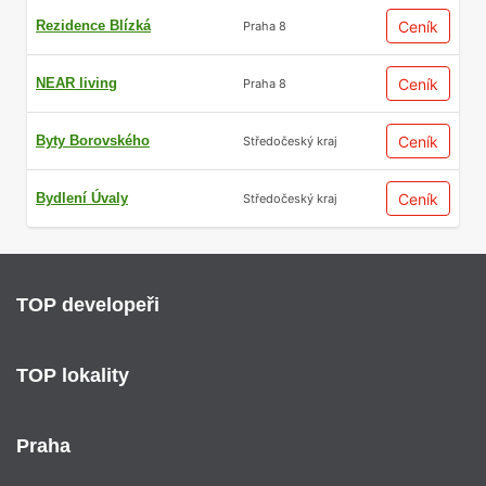
Rezidence Blízká
Ceník
Praha 8
NEAR living
Ceník
Praha 8
Byty Borovského
Ceník
Středočeský kraj
Bydlení Úvaly
Ceník
Středočeský kraj
TOP developeři
TOP lokality
Praha