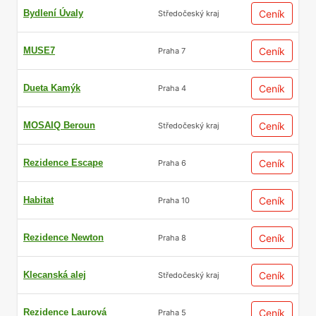
Bydlení Úvaly
Ceník
Středočeský kraj
MUSE7
Ceník
Praha 7
Dueta Kamýk
Ceník
Praha 4
MOSAIQ Beroun
Ceník
Středočeský kraj
Rezidence Escape
Ceník
Praha 6
Habitat
Ceník
Praha 10
Rezidence Newton
Ceník
Praha 8
Klecanská alej
Ceník
Středočeský kraj
Rezidence Laurová
Ceník
Praha 5