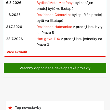
6.8.2026
Bydlení Meta Modřany
: byl zahájen
prodej bytů ve II.etapě
1.8.2026
Rezidence Čámovka:
byl spuštěn prodej
bytů ve III.etapě
31.7.2026
Rezidence Hutmanka:
v prodeji jsou byty
na Praze 5
28.7.2026
Hartigova 114:
v prodeji jsou jednotky na
Praze 3
Více aktualit
Všechny doporučené developerské projekty
Top novostavby