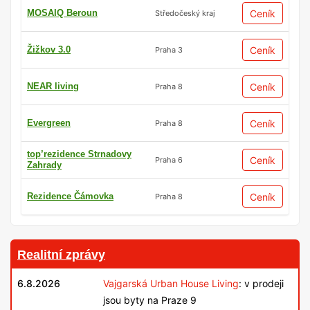
MOSAIQ Beroun
Ceník
Středočeský kraj
Žižkov 3.0
Ceník
Praha 3
NEAR living
Ceník
Praha 8
Evergreen
Ceník
Praha 8
top’rezidence Strnadovy
Ceník
Praha 6
Zahrady
Rezidence Čámovka
Ceník
Praha 8
Realitní zprávy
6.8.2026
Vajgarská Urban House Living
: v prodeji
jsou byty na Praze 9