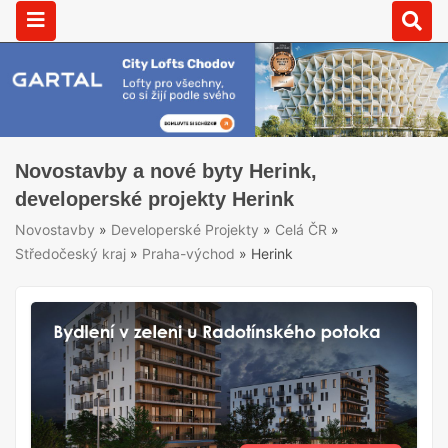
Novostavby a nové byty Herink,
developerské projekty Herink
Novostavby
»
Developerské Projekty
»
Celá ČR
»
Středočeský kraj
»
Praha-východ
»
Herink