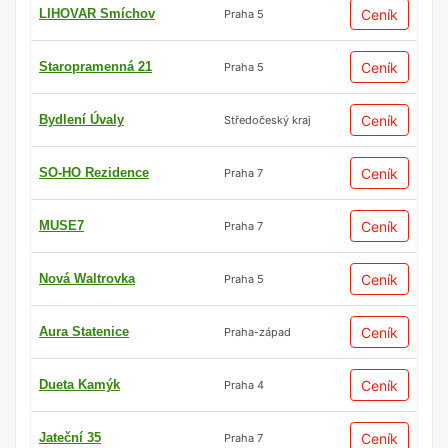
LIHOVAR Smíchov
Ceník
Praha 5
Staropramenná 21
Ceník
Praha 5
Bydlení Úvaly
Ceník
Středočeský kraj
SO-HO Rezidence
Ceník
Praha 7
MUSE7
Ceník
Praha 7
Nová Waltrovka
Ceník
Praha 5
Aura Statenice
Ceník
Praha-západ
Dueta Kamýk
Ceník
Praha 4
Jateční 35
Ceník
Praha 7