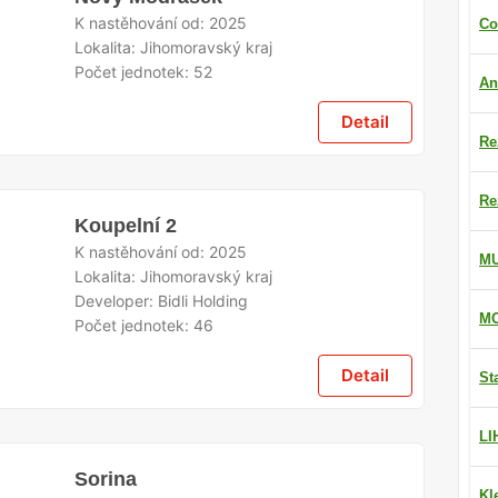
K nastěhování od:
2025
Co
Lokalita:
Jihomoravský kraj
Počet jednotek:
52
An
Detail
Re
Re
Koupelní 2
K nastěhování od:
2025
M
Lokalita:
Jihomoravský kraj
Developer:
Bidli Holding
MO
Počet jednotek:
46
Detail
St
LI
Sorina
Kl