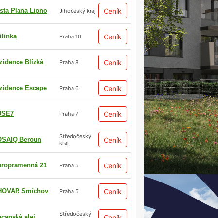
sta Plana Lipno
Ceník
Jihočeský kraj
ilinka
Ceník
Praha 10
zidence Blízká
Ceník
Praha 8
zidence Escape
Ceník
Praha 6
USE7
Ceník
Praha 7
Středočeský
SAIQ Beroun
Ceník
kraj
aropramenná 21
Ceník
Praha 5
HOVAR Smíchov
Ceník
Praha 5
Středočeský
ecanská alej
Ceník