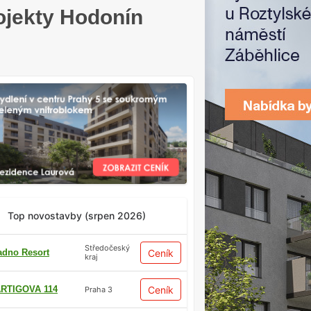
ojekty Hodonín
Top novostavby (srpen 2026)
Středočeský
adno Resort
Ceník
kraj
RTIGOVA 114
Ceník
Praha 3