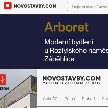
Celá ČR
Praha
Praha 1
Pr