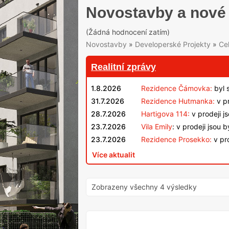
Novostavby a nové 
(Žádná hodnocení zatím)
Novostavby
»
Developerské Projekty
»
Ce
Realitní zprávy
1.8.2026
Rezidence Čámovka:
byl 
31.7.2026
Rezidence Hutmanka:
v pr
28.7.2026
Hartigova 114:
v prodeji j
23.7.2026
Vila Emily
: v prodeji jsou 
23.7.2026
Rezidence Prosekko:
v pro
Více aktualit
Zobrazeny všechny 4 výsledky