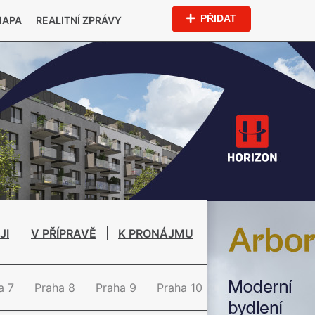
PŘIDAT
MAPA
REALITNÍ ZPRÁVY
JI
V PŘÍPRAVĚ
K PRONÁJMU
a 7
Praha 8
Praha 9
Praha 10