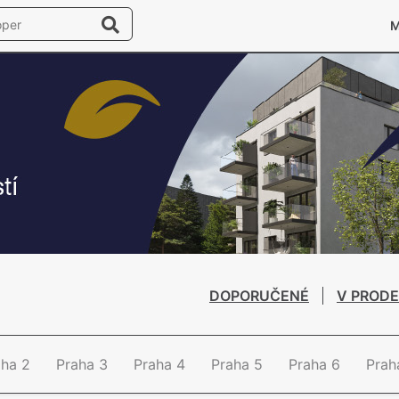
DOPORUČENÉ
V PRODE
aha 2
Praha 3
Praha 4
Praha 5
Praha 6
Prah