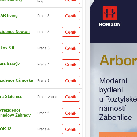
kraj
AR living
Ceník
Praha 8
zidence Newton
Ceník
Praha 8
žkov 3.0
Ceník
Praha 3
eta Kamýk
Ceník
Praha 4
zidence Čámovka
Ceník
Praha 8
ra Statenice
Ceník
Praha-západ
p’rezidence
Ceník
Praha 6
rnadovy Zahrady
OK 12
Ceník
Praha 4