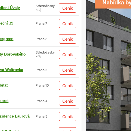
Středočeský
dlení Úvaly
Ceník
kraj
teční 35
Ceník
Praha 7
ergreen
Ceník
Praha 8
Středočeský
ty Borovského
Ceník
kraj
vá Waltrovka
Ceník
Praha 5
bitat
Ceník
Praha 10
boret
Ceník
Praha 4
zidence Laurová
Ceník
Praha 5