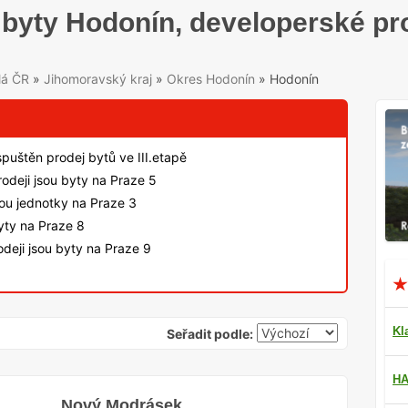
byty Hodonín, developerské pr
lá ČR
»
Jihomoravský kraj
»
Okres Hodonín
»
Hodonín
spuštěn prodej bytů ve III.etapě
odeji jsou byty na Praze 5
sou jednotky na Praze 3
byty na Praze 8
deji jsou byty na Praze 9
Kl
Seřadit podle:
HA
Nový Modrásek