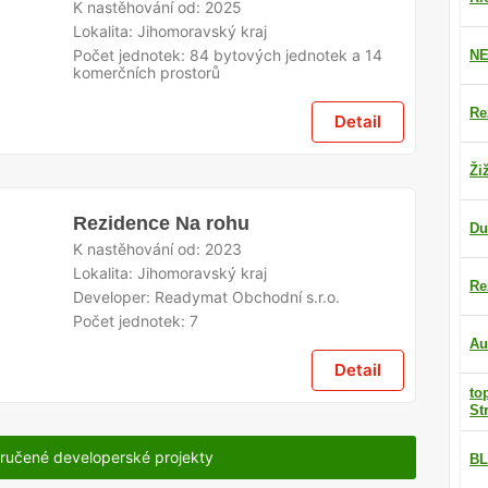
K nastěhování od:
2025
Lokalita:
Jihomoravský kraj
Počet jednotek:
84 bytových jednotek a 14
NE
komerčních prostorů
Re
Detail
Ži
Rezidence Na rohu
Du
K nastěhování od:
2023
Lokalita:
Jihomoravský kraj
Re
Developer:
Readymat Obchodní s.r.o.
Počet jednotek:
7
Au
Detail
to
St
ručené developerské projekty
BL