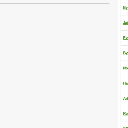
By
Ja
Ev
By
No
Ha
Ar
Re