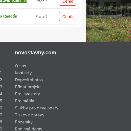
-HO Rezidence
Ceník
Praha 7
io Radotín
Ceník
Praha 5
novostavby.com
O nás
1
Kontakty
2
Depositphotos
 3
Přidat projekt
 4
Pro investory
 5
Pro média
 6
Služby pro developery
7
Tiskové zprávy
 8
Pozemky
 9
Rodinné domy