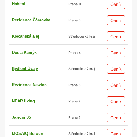
Habitat
Ceník
Praha 10
Rezidence Čámovka
Ceník
Praha 8
Klecanská alej
Ceník
Středočeský kraj
Dueta Kamýk
Ceník
Praha 4
Bydlení Úvaly
Ceník
Středočeský kraj
Rezidence Newton
Ceník
Praha 8
NEAR living
Ceník
Praha 8
Jateční 35
Ceník
Praha 7
MOSAIQ Beroun
Ceník
Středočeský kraj