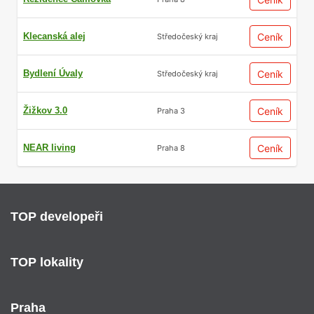
Klecanská alej
Ceník
Středočeský kraj
Bydlení Úvaly
Ceník
Středočeský kraj
Žižkov 3.0
Ceník
Praha 3
NEAR living
Ceník
Praha 8
TOP developeři
TOP lokality
Praha