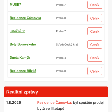
MUSE7
Ceník
Praha 7
Rezidence Čámovka
Ceník
Praha 8
Jateční 35
Ceník
Praha 7
Byty Borovského
Ceník
Středočeský kraj
Dueta Kamýk
Ceník
Praha 4
Rezidence Blízká
Ceník
Praha 8
Realitní zprávy
1.8.2026
Rezidence Čámovka:
byl spuštěn prodej
bytů ve III.etapě