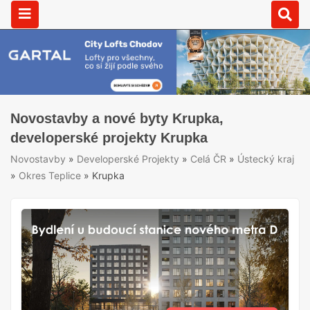
Novostavby a nové byty Krupka,
developerské projekty Krupka
Novostavby
»
Developerské Projekty
»
Celá ČR
»
Ústecký kraj
»
Okres Teplice
»
Krupka