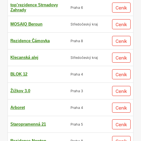
top’rezidence Strnadovy
Ceník
Praha 6
Zahrady
MOSAIQ Beroun
Ceník
Středočeský kraj
Rezidence Čámovka
Ceník
Praha 8
Klecanská alej
Ceník
Středočeský kraj
BLOK 12
Ceník
Praha 4
Žižkov 3.0
Ceník
Praha 3
Arboret
Ceník
Praha 4
Staropramenná 21
Ceník
Praha 5
Rezidence Newton
Praha 8