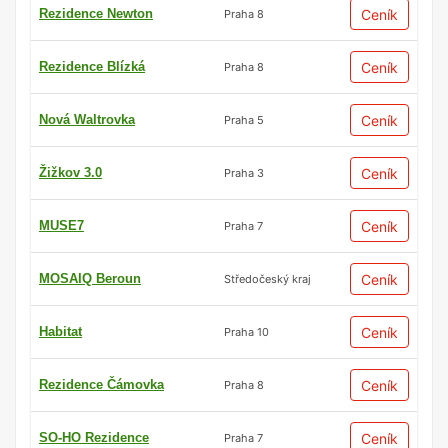
Rezidence Newton
Ceník
Praha 8
Rezidence Blízká
Ceník
Praha 8
Nová Waltrovka
Ceník
Praha 5
Žižkov 3.0
Ceník
Praha 3
MUSE7
Ceník
Praha 7
MOSAIQ Beroun
Ceník
Středočeský kraj
Habitat
Ceník
Praha 10
Rezidence Čámovka
Ceník
Praha 8
SO-HO Rezidence
Ceník
Praha 7