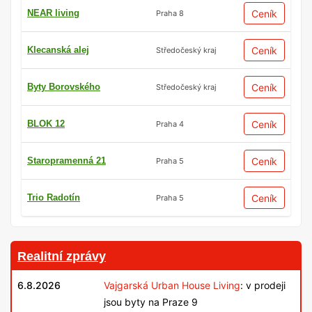
NEAR living
Ceník
Praha 8
Klecanská alej
Ceník
Středočeský kraj
Byty Borovského
Ceník
Středočeský kraj
BLOK 12
Ceník
Praha 4
Staropramenná 21
Ceník
Praha 5
Trio Radotín
Ceník
Praha 5
Realitní zprávy
6.8.2026
Vajgarská Urban House Living
: v prodeji
jsou byty na Praze 9