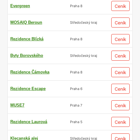
Evergreen
Ceník
Praha 8
MOSAIQ Beroun
Ceník
Středočeský kraj
Rezidence Blízká
Ceník
Praha 8
Byty Borovského
Ceník
Středočeský kraj
Rezidence Čámovka
Ceník
Praha 8
Rezidence Escape
Ceník
Praha 6
MUSE7
Ceník
Praha 7
Rezidence Laurová
Ceník
Praha 5
Klecanská alej
Ceník
Středočeský kraj