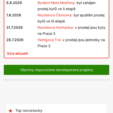
6.8.2026
Bydlení Meta Modřany
: byl zahájen
prodej bytů ve II.etapě
1.8.2026
Rezidence Čámovka:
byl spuštěn prodej
bytů ve III.etapě
31.7.2026
Rezidence Hutmanka:
v prodeji jsou byty
na Praze 5
28.7.2026
Hartigova 114:
v prodeji jsou jednotky na
Praze 3
Více aktualit
Všechny doporučené developerské projekty
Top novostavby