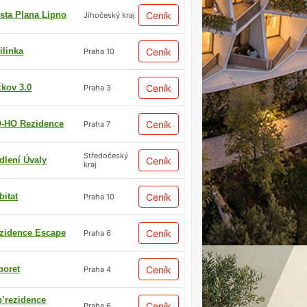
sta Plana Lipno
Ceník
Jihočeský kraj
ilinka
Ceník
Praha 10
žkov 3.0
Ceník
Praha 3
-HO Rezidence
Ceník
Praha 7
Středočeský
dlení Úvaly
Ceník
kraj
bitat
Ceník
Praha 10
zidence Escape
Ceník
Praha 6
boret
Ceník
Praha 4
p’rezidence
Ceník
Praha 6