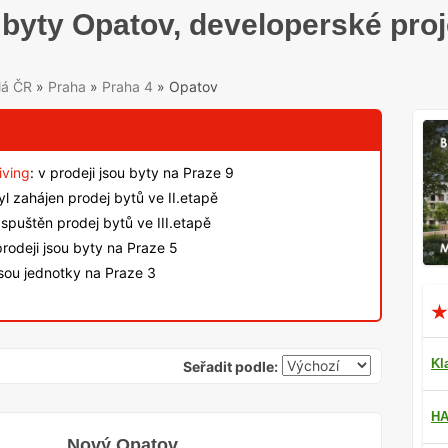
byty Opatov, developerské pro
lá ČR
»
Praha
»
Praha 4
»
Opatov
iving
: v prodeji jsou byty na Praze 9
byl zahájen prodej bytů ve II.etapě
spuštěn prodej bytů ve III.etapě
rodeji jsou byty na Praze 5
jsou jednotky na Praze 3
Kl
Seřadit podle:
HA
Nový Opatov