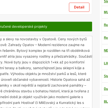
St
Detail
M
Re
ručené developerské projekty
Re
dky a slevy na novostavby v Opatově. Ceny nových bytů
tově: Zahrady Opatov – Moderní rezidence zaujme na
m řešením. Bytový komplex je rozdělen na tři obdélníková
NE
 Uvnitř atria jsou vysazeny rostliny a předzahrádky. Součástí
y. Nové byty jsou v dispozicích 1+kk až po komfortní
LI
ní terasy a balkony, samozřejností jsou sklepní kóje a
patře. Výhodou objektu je množství parků a lesů, které
St
 úroveň občanské vybavenosti. Historie Opatova sahá až
eramiky v okolí největší a nejstarší zachované památky –
Du
chráněnou stavbu s bohatou historií, která je tvořena z
ešní době je objekt využíván jako moderní galerie s
BL
přírodní park Hostivař či Milíčovský a Kunratický les s