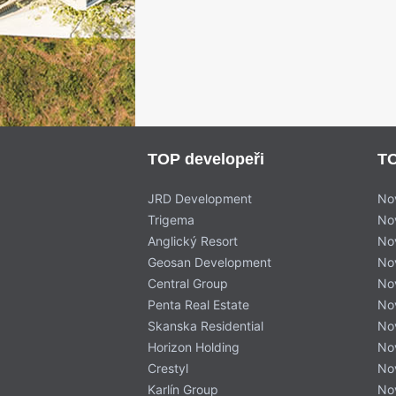
TOP developeři
TO
JRD Development
No
Trigema
No
Anglický Resort
No
Geosan Development
No
Central Group
No
Penta Real Estate
No
Skanska Residential
No
Horizon Holding
No
Crestyl
No
Karlín Group
No