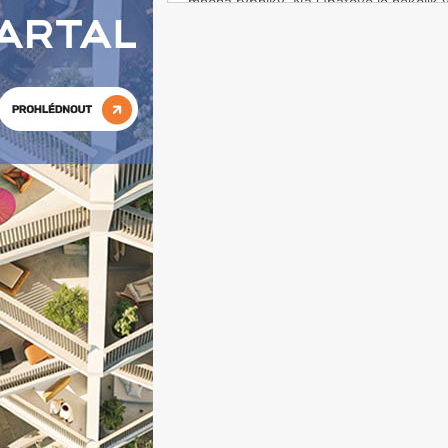
mnoha rybníky. Na Opatově je několik v
trasa metra C se stejným názvem.