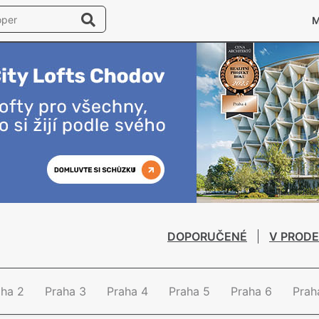
DOPORUČENÉ
V PRODE
aha 2
Praha 3
Praha 4
Praha 5
Praha 6
Prah