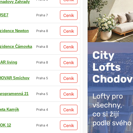
rnadovy Zahrady
USE7
Ceník
Praha 7
zidence Newton
Ceník
Praha 8
zidence Čámovka
Ceník
Praha 8
AR living
Ceník
Praha 8
HOVAR Smíchov
Ceník
Praha 5
aropramenná 21
Ceník
Praha 5
eta Kamýk
Ceník
Praha 4
OK 12
Ceník
Praha 4