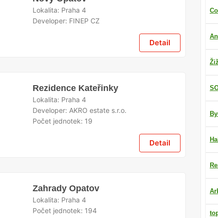
Lokalita:
Praha 4
Co
Developer:
FINEP CZ
An
Detail
Ži
Rezidence Kateřinky
SO
Lokalita:
Praha 4
Developer:
AKRO estate s.r.o.
By
Počet jednotek:
19
Ha
Detail
Re
Zahrady Opatov
Ar
Lokalita:
Praha 4
Počet jednotek:
194
to