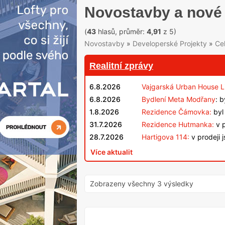
Novostavby a nové 
(
43
hlasů, průměr:
4,91
z 5)
Novostavby
»
Developerské Projekty
»
Ce
Realitní zprávy
6.8.2026
Vajgarská Urban House L
6.8.2026
Bydlení Meta Modřany
: 
1.8.2026
Rezidence Čámovka:
byl 
31.7.2026
Rezidence Hutmanka:
v p
28.7.2026
Hartigova 114:
v prodeji 
Více aktualit
Zobrazeny všechny 3 výsledky