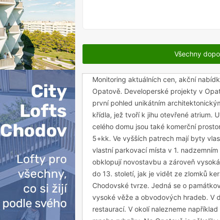
VYPRODÁNO
Všechny dopo
Monitoring aktuálních cen, akční nabí
Opatově. Developerské projekty v Opa
první pohled unikátním architektonický
křídla, jež tvoří k jihu otevřené atrium.
celého domu jsou také komerční prostor
5+kk. Ve vyšších patrech mají byty vlast
vlastní parkovací místa v 1. nadzemním 
obklopují novostavbu a zároveň vysoká
do 13. století, jak je vidět ze zlomků k
Chodovské tvrze. Jedná se o památkově 
vysoké věže a obvodových hradeb. V dn
restaurací. V okolí nalezneme například 