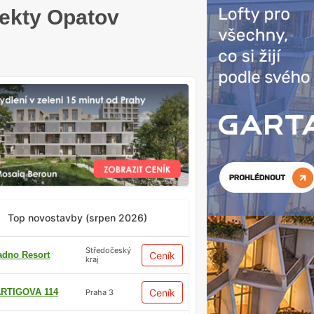
jekty Opatov
Top novostavby (srpen 2026)
Středočeský
adno Resort
Ceník
kraj
RTIGOVA 114
Ceník
Praha 3