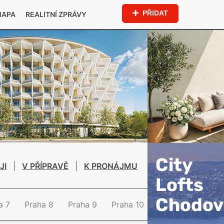
PŘIDAT
MAPA
REALITNÍ ZPRÁVY
JI
V PŘÍPRAVĚ
K PRONÁJMU
a 7
Praha 8
Praha 9
Praha 10