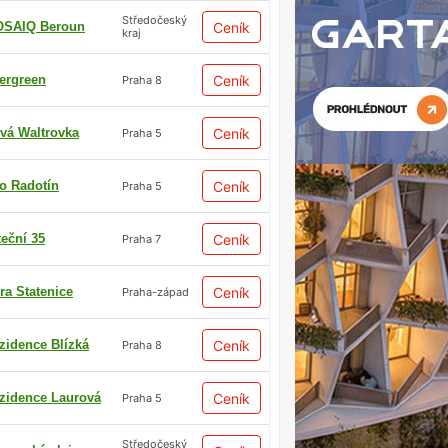
Středočeský
SAIQ Beroun
Ceník
kraj
ergreen
Ceník
Praha 8
vá Waltrovka
Ceník
Praha 5
io Radotín
Ceník
Praha 5
teční 35
Ceník
Praha 7
ra Statenice
Ceník
Praha-západ
zidence Blízká
Ceník
Praha 8
zidence Laurová
Ceník
Praha 5
Středočeský