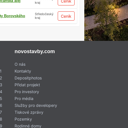
ecanská alej
Ceník
kraj
Středočeský
ty Borovského
Ceník
kraj
novostavby.com
O nás
1
Kontakty
2
Depositphotos
 3
Přidat projekt
 4
Pro investory
 5
Pro média
 6
Služby pro developery
7
Tiskové zprávy
 8
Pozemky
 9
Rodinné domy