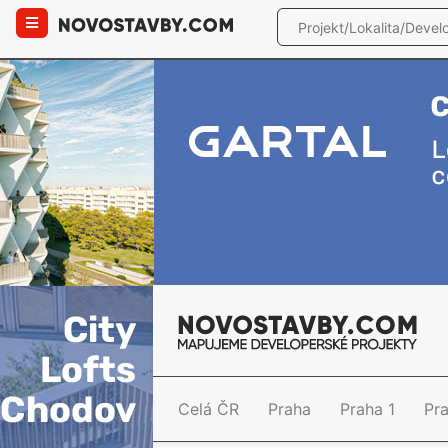
Celá ČR
Praha
Praha 1
Pr