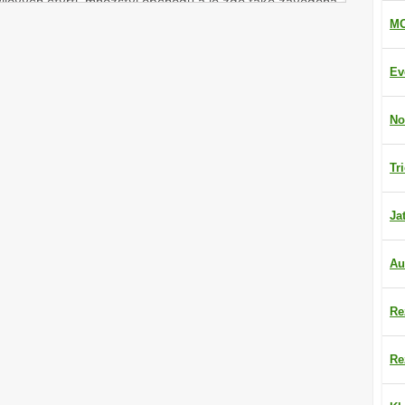
ilových čtvrtí, množství obchodů a je zde také zavedena
MO
Ev
No
Tr
Ja
Au
Re
Re