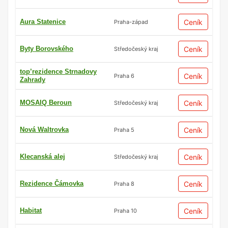
Aura Statenice
Ceník
Praha-západ
Byty Borovského
Ceník
Středočeský kraj
top’rezidence Strnadovy
Ceník
Praha 6
Zahrady
MOSAIQ Beroun
Ceník
Středočeský kraj
Nová Waltrovka
Ceník
Praha 5
Klecanská alej
Ceník
Středočeský kraj
Rezidence Čámovka
Ceník
Praha 8
Habitat
Ceník
Praha 10