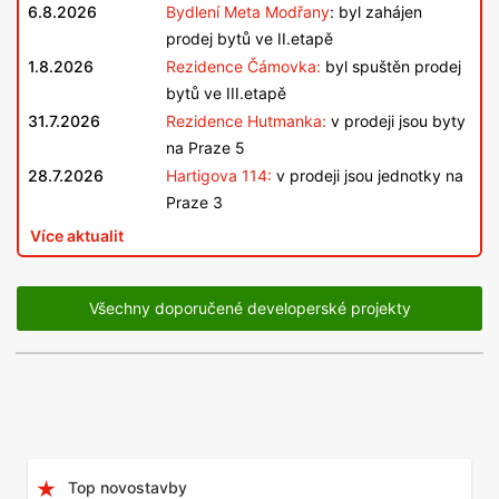
6.8.2026
Bydlení Meta Modřany
: byl zahájen
prodej bytů ve II.etapě
1.8.2026
Rezidence Čámovka:
byl spuštěn prodej
bytů ve III.etapě
31.7.2026
Rezidence Hutmanka:
v prodeji jsou byty
na Praze 5
28.7.2026
Hartigova 114:
v prodeji jsou jednotky na
Praze 3
Více aktualit
Všechny doporučené developerské projekty
Top novostavby