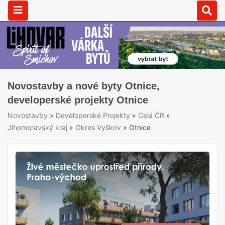
Novostavby a nové byty Otnice,
developerské projekty Otnice
Novostavby
»
Developerské Projekty
»
Celá ČR
»
Jihomoravský kraj
»
Okres Vyškov
»
Otnice