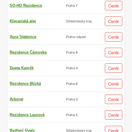
SO-HO Rezidence
Ceník
Praha 7
Klecanská alej
Ceník
Středočeský kraj
Aura Statenice
Ceník
Praha-západ
Rezidence Čámovka
Ceník
Praha 8
Dueta Kamýk
Ceník
Praha 4
Rezidence Blízká
Ceník
Praha 8
Arboret
Ceník
Praha 4
Rezidence Laurová
Ceník
Praha 5
Bydlení Úvaly
Ceník
Středočeský kraj