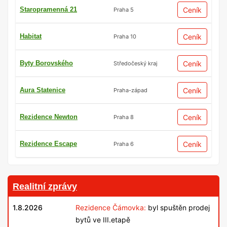
Staropramenná 21
Ceník
Praha 5
Habitat
Ceník
Praha 10
Byty Borovského
Ceník
Středočeský kraj
Aura Statenice
Ceník
Praha-západ
Rezidence Newton
Ceník
Praha 8
Rezidence Escape
Ceník
Praha 6
Realitní zprávy
1.8.2026
Rezidence Čámovka:
byl spuštěn prodej
bytů ve III.etapě