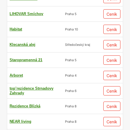
LIHOVAR Smíchov
Ceník
Praha 5
Habitat
Ceník
Praha 10
Klecanská alej
Ceník
Středočeský kraj
Staropramenná 21
Ceník
Praha 5
Arboret
Ceník
Praha 4
top’rezidence Strnadovy
Ceník
Praha 6
Zahrady
Rezidence Blízká
Ceník
Praha 8
NEAR living
Ceník
Praha 8