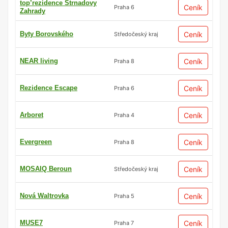
top’rezidence Strnadovy
Ceník
Praha 6
Zahrady
Byty Borovského
Ceník
Středočeský kraj
NEAR living
Ceník
Praha 8
Rezidence Escape
Ceník
Praha 6
Arboret
Ceník
Praha 4
Evergreen
Ceník
Praha 8
MOSAIQ Beroun
Ceník
Středočeský kraj
Nová Waltrovka
Ceník
Praha 5
MUSE7
Ceník
Praha 7