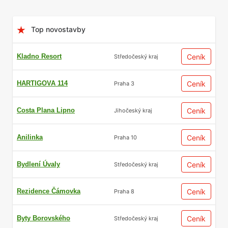
Top novostavby
Kladno Resort
Ceník
Středočeský kraj
HARTIGOVA 114
Ceník
Praha 3
Costa Plana Lipno
Ceník
Jihočeský kraj
Anilinka
Ceník
Praha 10
Bydlení Úvaly
Ceník
Středočeský kraj
Rezidence Čámovka
Ceník
Praha 8
Byty Borovského
Ceník
Středočeský kraj