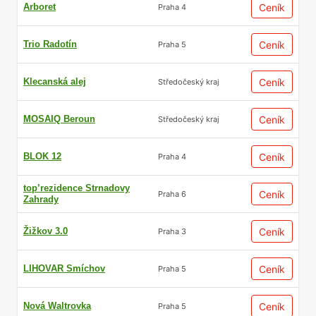
Arboret
Ceník
Praha 4
Trio Radotín
Ceník
Praha 5
Klecanská alej
Ceník
Středočeský kraj
MOSAIQ Beroun
Ceník
Středočeský kraj
BLOK 12
Ceník
Praha 4
top’rezidence Strnadovy
Ceník
Praha 6
Zahrady
Žižkov 3.0
Ceník
Praha 3
LIHOVAR Smíchov
Ceník
Praha 5
Nová Waltrovka
Ceník
Praha 5