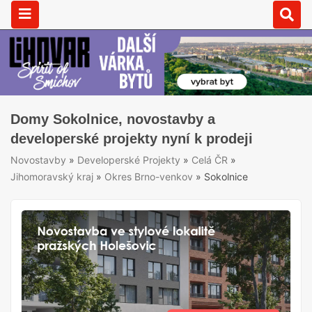
Domy Sokolnice, novostavby a
developerské projekty nyní k prodeji
Novostavby
»
Developerské Projekty
»
Celá ČR
»
Jihomoravský kraj
»
Okres Brno-venkov
»
Sokolnice