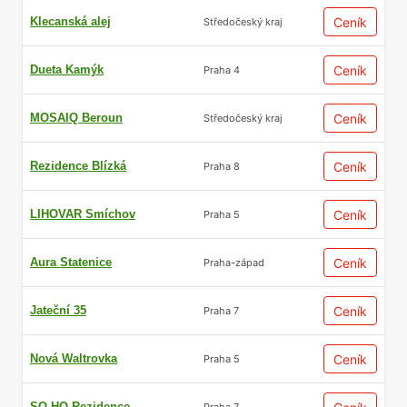
Klecanská alej
Ceník
Středočeský kraj
Dueta Kamýk
Ceník
Praha 4
MOSAIQ Beroun
Ceník
Středočeský kraj
Rezidence Blízká
Ceník
Praha 8
LIHOVAR Smíchov
Ceník
Praha 5
Aura Statenice
Ceník
Praha-západ
Jateční 35
Ceník
Praha 7
Nová Waltrovka
Ceník
Praha 5
SO-HO Rezidence
Praha 7