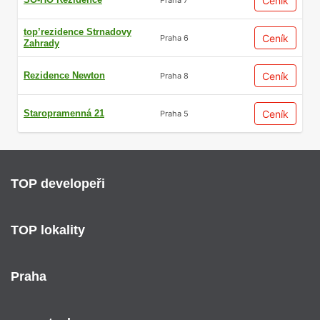
Ceník
top’rezidence Strnadovy
Ceník
Praha 6
Zahrady
Rezidence Newton
Ceník
Praha 8
Staropramenná 21
Ceník
Praha 5
TOP developeři
TOP lokality
Praha