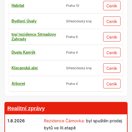
Habitat
Ceník
Praha 10
Bydlení Úvaly
Ceník
Středočeský kraj
top’rezidence Strnadovy
Ceník
Praha 6
Zahrady
Dueta Kamýk
Ceník
Praha 4
Klecanská alej
Ceník
Středočeský kraj
Arboret
Ceník
Praha 4
Realitní zprávy
1.8.2026
Rezidence Čámovka:
byl spuštěn prodej
bytů ve III.etapě