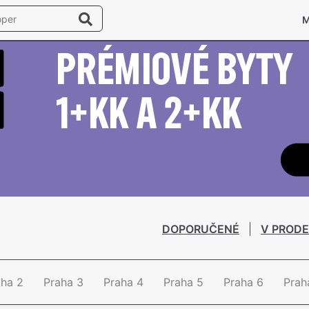
DOPORUČENÉ
V PRODE
aha 2
Praha 3
Praha 4
Praha 5
Praha 6
Prah