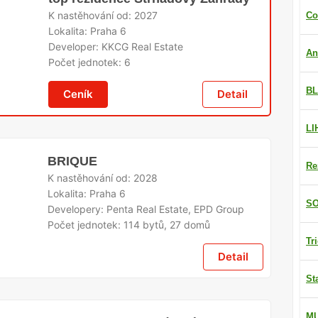
K nastěhování od:
2027
Co
Lokalita:
Praha 6
Developer:
KKCG Real Estate
An
Počet jednotek:
6
BL
Ceník
Detail
LI
BRIQUE
Re
K nastěhování od:
2028
Lokalita:
Praha 6
SO
Developery:
Penta Real Estate, EPD Group
Počet jednotek:
114 bytů, 27 domů
Tr
Detail
St
M