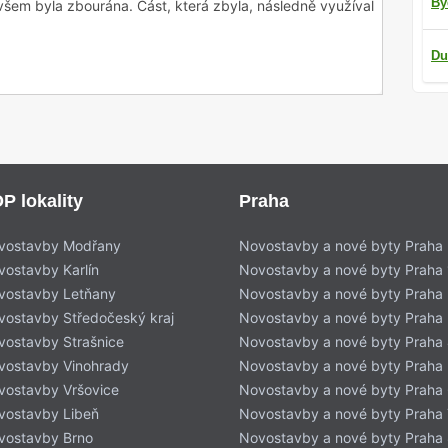
By
všem byla zbourána. Část, která zbyla, následně využíval
Du
leslavíně významná hlavně jednopatrová budova barokního
ek dlouhá staletí patřil mezi majetek břevnovského
nebarokní podobě se zmiňuje už v roce 933. Od roku 1420
P lokality
Praha
olovině 18. století byl vystavěn současný zámek, a to
 slavný stavitel Kilián Ignác Dienzenhofer. Koncem 19.
vostavby Modřany
Novostavby a nové byty Praha
vy náležející k zámečku, ovšem vlastní budova zámku byla
vostavby Karlín
Novostavby a nové byty Praha 
 počátku 20. Století zde vzniklo plicní sanatorium, ke
vostavby Letňany
Novostavby a nové byty Praha 
ána i později. Dnes v ní sídlí soukromá klinika.
vostavby Středočeský kraj
Novostavby a nové byty Praha
 vedla Lánská koněspřežka, kterou roku 1863 nahradila
vostavby Strašnice
Novostavby a nové byty Praha
šní vlaková stanice Nádraží Veleslavín. Nachází se poblíž
vostavby Vinohrady
Novostavby a nové byty Praha
n na Evropské ulici. Zajímavou památkou je zemědělská
vostavby Vršovice
Novostavby a nové byty Praha
le Zvonička stojící přímo v ulici U Zvoničky. Pozornost
vostavby Libeň
Novostavby a nové byty Praha 
z Veleslavína v ulici U sadu a také Vodovodní domek ve
vostavby Brno
Novostavby a nové byty Praha