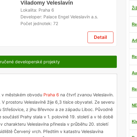
Viladomy Veleslavín
Ži
Lokalita:
Praha 6
Developer:
Palace Engel Veleslavín a.s.
Počet jednotek:
72
Re
Detail
Ar
Re
ručené developerské projekty
Au
Re
it v městském obvodu
Praha 6
na čtvrť zvanou Veleslavín.
a. V prostoru Veleslavíně žije 6,3 tisíce obyvatel. Ze severu
NE
du Střešovice, z jihu Břevnov a ze západu Liboc. Původně
e součástí Prahy stala v 1. polovině 19. století a v té době
Kl
v charakteru Veleslavína přinesla v průběhu 20. století
ídliště Červený vrch. Předtím v katastru Veleslavína