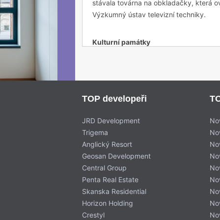
stávala továrna na obkladačky, která o
Výzkumný ústav televizní techniky.
Kulturní památky
Z oblasti kulturních památek je ve Ve
zámku ve Veleslavínské ulici. Tento zám
kláštera. Ještě v původní středověké 
TOP developeři
TO
ho vlastnilo pražské purkrabství. V 1. p
zřejmě v letech 1730–1750. Dílo budoval
JRD Development
No
století byly strženy hospodářské budo
Trigema
No
rozšířena o nová novobarokní křídla. Na
Anglický Resort
No
zdravotnickým účelům byla budova použív
Geosan Development
No
Pozoruhodné je i to, že touto lokalitou
Central Group
No
parní železniční trať. Na ní vznikla dne
Penta Real Estate
No
tramvajové zastávky Nádraží Veleslaví
Skanska Residential
No
usedlost Pod Petřinami a U Zvoničky, dá
Horizon Holding
No
upoutá i pomník tiskaře Daniela Adama 
Crestyl
No