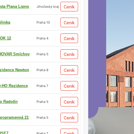
sta Plana Lipno
Ceník
Jihočeský kraj
ilinka
Ceník
Praha 10
OK 12
Ceník
Praha 4
HOVAR Smíchov
Ceník
Praha 5
zidence Newton
Ceník
Praha 8
-HO Rezidence
Ceník
Praha 7
io Radotín
Ceník
Praha 5
aropramenná 21
Ceník
Praha 5
USE7
Ceník
Praha 7