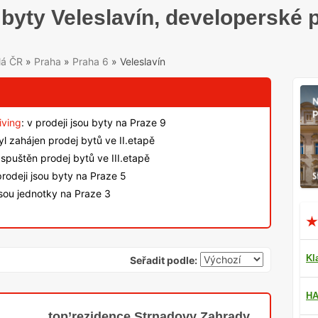
yty Veleslavín, developerské p
lá ČR
»
Praha
»
Praha 6
»
Veleslavín
iving
: v prodeji jsou byty na Praze 9
byl zahájen prodej bytů ve II.etapě
spuštěn prodej bytů ve III.etapě
rodeji jsou byty na Praze 5
jsou jednotky na Praze 3
Kl
Seřadit podle:
HA
top’rezidence Strnadovy Zahrady