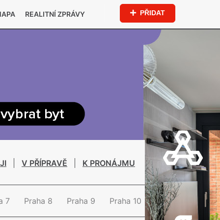
PŘIDAT
MAPA
REALITNÍ ZPRÁVY
JI
V PŘÍPRAVĚ
K PRONÁJMU
a 7
Praha 8
Praha 9
Praha 10