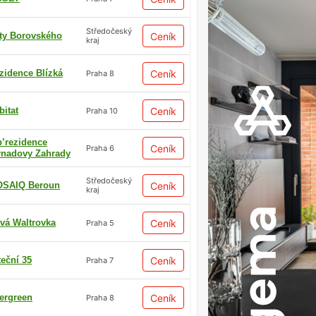
Středočeský
ty Borovského
Ceník
kraj
zidence Blízká
Ceník
Praha 8
bitat
Ceník
Praha 10
p’rezidence
Ceník
Praha 6
rnadovy Zahrady
Středočeský
SAIQ Beroun
Ceník
kraj
vá Waltrovka
Ceník
Praha 5
teční 35
Ceník
Praha 7
ergreen
Ceník
Praha 8