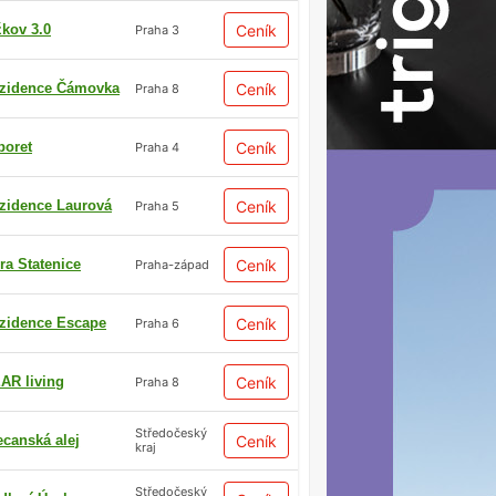
žkov 3.0
Ceník
Praha 3
zidence Čámovka
Ceník
Praha 8
boret
Ceník
Praha 4
zidence Laurová
Ceník
Praha 5
ra Statenice
Ceník
Praha-západ
zidence Escape
Ceník
Praha 6
AR living
Ceník
Praha 8
Středočeský
ecanská alej
Ceník
kraj
Středočeský