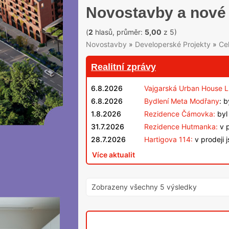
Novostavby a nové b
(
2
hlasů, průměr:
5,00
z 5)
Novostavby
»
Developerské Projekty
»
Ce
Realitní zprávy
6.8.2026
Vajgarská Urban House L
6.8.2026
Bydlení Meta Modřany
: 
1.8.2026
Rezidence Čámovka:
byl 
31.7.2026
Rezidence Hutmanka:
v p
28.7.2026
Hartigova 114:
v prodeji 
Více aktualit
Zobrazeny všechny 5 výsledky