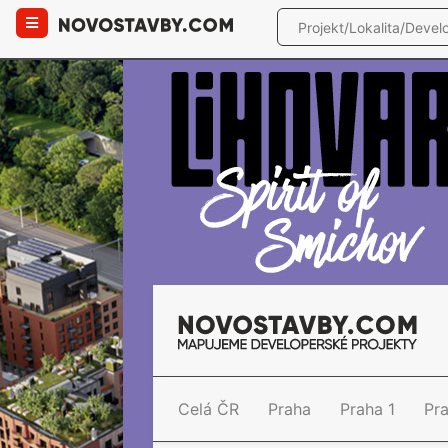
Celá ČR
Praha
Praha 1
Pr