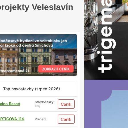
rojekty Veleslavín
Top novostavby (srpen 2026)
Středočeský
adno Resort
Ceník
kraj
RTIGOVA 114
Ceník
Praha 3