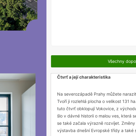
VYPRODÁNO
Všechny dopo
Čtvrť a její charakteristika
Na severozápadě Prahy můžete naraz
Tvoří ji rozlehlá plocha o velikost 131 h
tuto čtvrť obklopují Vokovice, z výcho
šlo v dávné historii o malou ves, která s
se také začala výrazně rozvíjet. Změny 
výstavba dnešní Evropské třídy a také s