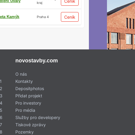
dlení Úvaly
Ceník
kraj
eta Kamýk
Ceník
Praha 4
novostavby.com
O nás
1
Kontakty
2
Depositphotos
 3
Přidat projekt
 4
Pro investory
 5
Pro média
 6
Služby pro developery
7
Tiskové zprávy
 8
Pozemky