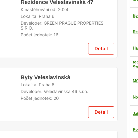
Rezidence Veleslavínská 47
K nastěhování od:
2024
By
Lokalita:
Praha 6
Developer:
GREEN PRAGUE PROPERTIES
S.R.O.
Re
Počet jednotek:
16
Detail
Ha
to
St
Byty Veleslavínská
MO
Lokalita:
Praha 6
Developer:
Veleslavinska 46 s.r.o.
No
Počet jednotek:
20
Detail
Ja
Ev