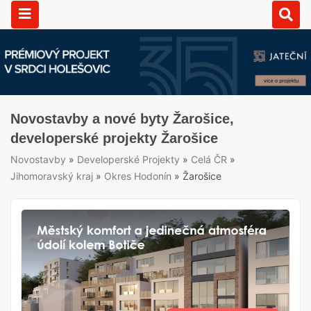
Novostavby a nové byty Žarošice,
developerské projekty Žarošice
Novostavby
»
Developerské Projekty
»
Celá ČR
»
Jihomoravský kraj
»
Okres Hodonín
»
Žarošice