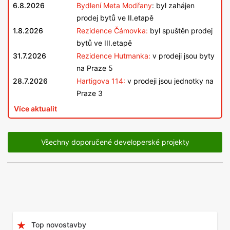
6.8.2026
Bydlení Meta Modřany
: byl zahájen
prodej bytů ve II.etapě
1.8.2026
Rezidence Čámovka:
byl spuštěn prodej
bytů ve III.etapě
31.7.2026
Rezidence Hutmanka:
v prodeji jsou byty
na Praze 5
28.7.2026
Hartigova 114:
v prodeji jsou jednotky na
Praze 3
Více aktualit
Všechny doporučené developerské projekty
Top novostavby