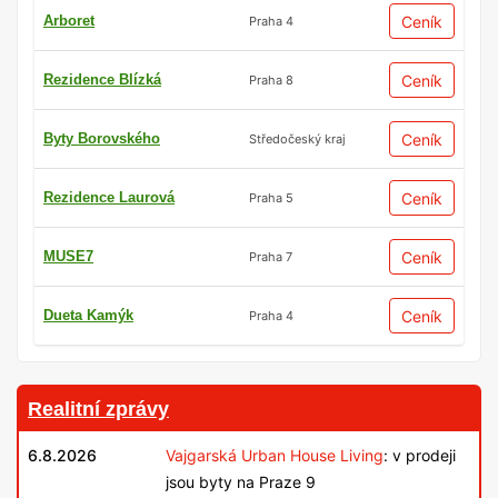
Arboret
Ceník
Praha 4
Rezidence Blízká
Ceník
Praha 8
Byty Borovského
Ceník
Středočeský kraj
Rezidence Laurová
Ceník
Praha 5
MUSE7
Ceník
Praha 7
Dueta Kamýk
Ceník
Praha 4
Realitní zprávy
6.8.2026
Vajgarská Urban House Living
: v prodeji
jsou byty na Praze 9