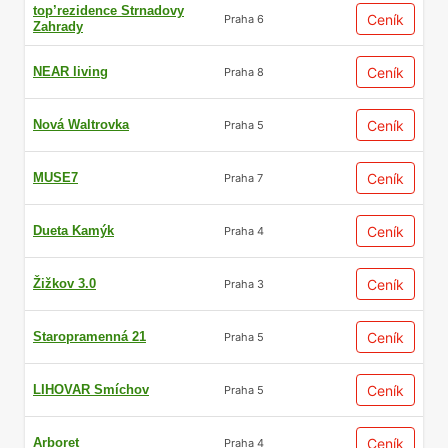
top’rezidence Strnadovy
Ceník
Praha 6
Zahrady
NEAR living
Ceník
Praha 8
Nová Waltrovka
Ceník
Praha 5
MUSE7
Ceník
Praha 7
Dueta Kamýk
Ceník
Praha 4
Žižkov 3.0
Ceník
Praha 3
Staropramenná 21
Ceník
Praha 5
LIHOVAR Smíchov
Ceník
Praha 5
Arboret
Ceník
Praha 4