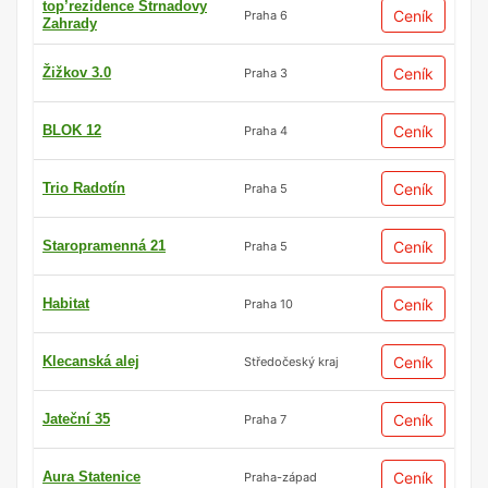
top’rezidence Strnadovy
Ceník
Praha 6
Zahrady
Žižkov 3.0
Ceník
Praha 3
BLOK 12
Ceník
Praha 4
Trio Radotín
Ceník
Praha 5
Staropramenná 21
Ceník
Praha 5
Habitat
Ceník
Praha 10
Klecanská alej
Ceník
Středočeský kraj
Jateční 35
Ceník
Praha 7
Aura Statenice
Ceník
Praha-západ