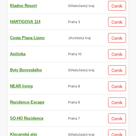
Kladno Resort
Ceník
Středočeský kraj
HARTIGOVA 114
Ceník
Praha 3
Costa Plana Lipno
Ceník
Jihočeský kraj
Anilinka
Ceník
Praha 10
Byty Borovského
Ceník
Středočeský kraj
NEAR living
Ceník
Praha 8
Rezidence Escape
Ceník
Praha 6
SO-HO Rezidence
Ceník
Praha 7
Klecanská alej
Ceník
Středočeský kraj