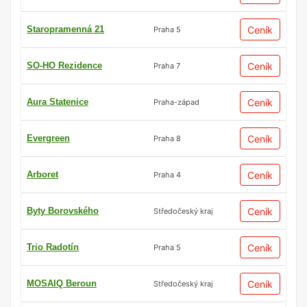
Staropramenná 21
Ceník
Praha 5
SO-HO Rezidence
Ceník
Praha 7
Aura Statenice
Ceník
Praha-západ
Evergreen
Ceník
Praha 8
Arboret
Ceník
Praha 4
Byty Borovského
Ceník
Středočeský kraj
Trio Radotín
Ceník
Praha 5
MOSAIQ Beroun
Ceník
Středočeský kraj