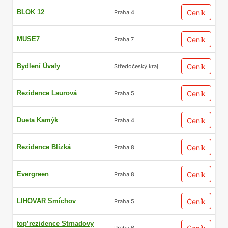
BLOK 12
Ceník
Praha 4
MUSE7
Ceník
Praha 7
Bydlení Úvaly
Ceník
Středočeský kraj
Rezidence Laurová
Ceník
Praha 5
Dueta Kamýk
Ceník
Praha 4
Rezidence Blízká
Ceník
Praha 8
Evergreen
Ceník
Praha 8
LIHOVAR Smíchov
Ceník
Praha 5
top’rezidence Strnadovy
Praha 6