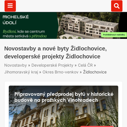
Novostavby a nové byty Židlochovice,
developerské projekty Židlochovice
Novostavby
»
Developerské Projekty
»
Celá ČR
»
Jihomoravský kraj
»
Okres Brno-venkov
»
Židlochovice