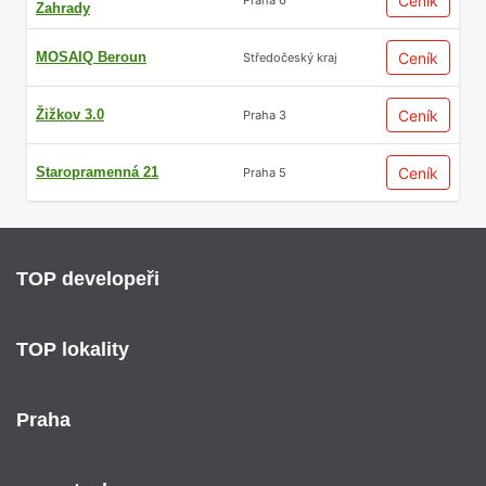
Ceník
Zahrady
MOSAIQ Beroun
Ceník
Středočeský kraj
Žižkov 3.0
Ceník
Praha 3
Staropramenná 21
Ceník
Praha 5
TOP developeři
TOP lokality
Praha