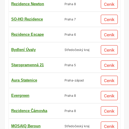
Rezidence Newton
Ceník
Praha 8
SO-HO Rezidence
Ceník
Praha 7
Rezidence Escape
Ceník
Praha 6
Bydlení Úvaly
Ceník
Středočeský kraj
Staropramenná 21
Ceník
Praha 5
Aura Statenice
Ceník
Praha-západ
Evergreen
Ceník
Praha 8
Rezidence Čámovka
Ceník
Praha 8
MOSAIQ Beroun
Ceník
Středočeský kraj