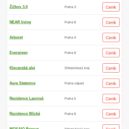
Žižkov 3.0
Ceník
Praha 3
NEAR living
Ceník
Praha 8
Arboret
Ceník
Praha 4
Evergreen
Ceník
Praha 8
Klecanská alej
Ceník
Středočeský kraj
Aura Statenice
Ceník
Praha-západ
Rezidence Laurová
Ceník
Praha 5
Rezidence Blízká
Ceník
Praha 8
MOSAIQ Beroun
Středočeský kraj