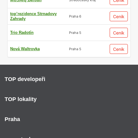
Ceník
top’rezidence Strnadovy
Ceník
Praha 6
Zahrady
Trio Radotín
Ceník
Praha 5
Nová Waltrovka
Ceník
Praha 5
TOP developeři
TOP lokality
Praha