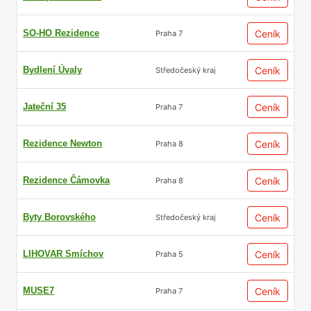
SO-HO Rezidence
Ceník
Praha 7
Bydlení Úvaly
Ceník
Středočeský kraj
Jateční 35
Ceník
Praha 7
Rezidence Newton
Ceník
Praha 8
Rezidence Čámovka
Ceník
Praha 8
Byty Borovského
Ceník
Středočeský kraj
LIHOVAR Smíchov
Ceník
Praha 5
MUSE7
Ceník
Praha 7