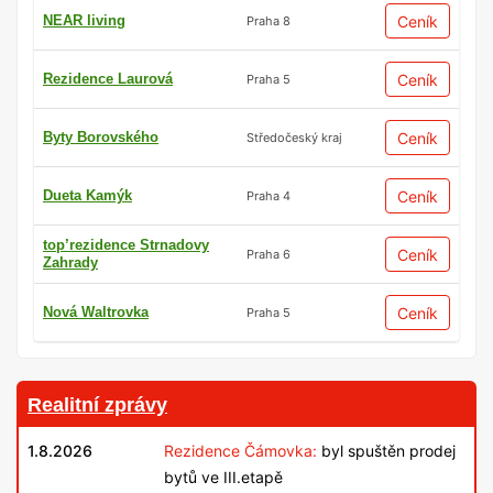
NEAR living
Ceník
Praha 8
Rezidence Laurová
Ceník
Praha 5
Byty Borovského
Ceník
Středočeský kraj
Dueta Kamýk
Ceník
Praha 4
top’rezidence Strnadovy
Ceník
Praha 6
Zahrady
Nová Waltrovka
Ceník
Praha 5
Realitní zprávy
1.8.2026
Rezidence Čámovka:
byl spuštěn prodej
bytů ve III.etapě