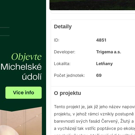
Detaily
ID:
4851
Developer:
Trigema a.s.
Lokalita:
Letňany
Počet jednotek:
69
O projektu
Tento projekt je, jak již jeho název na
projektu, v jehož rámci vznikly postupn
barevnosti svých fasád Červený, Žlutý a
a vycházejí tak vstříc poptávce po ekol