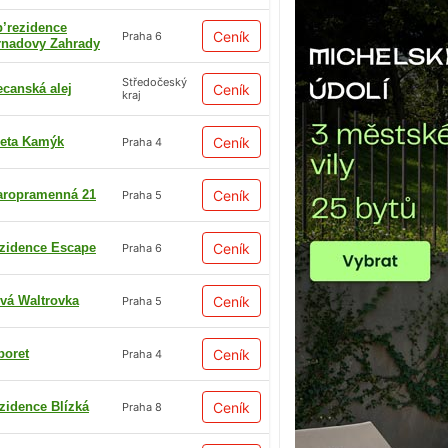
p’rezidence
Ceník
Praha 6
rnadovy Zahrady
Středočeský
ecanská alej
Ceník
kraj
eta Kamýk
Ceník
Praha 4
aropramenná 21
Ceník
Praha 5
zidence Escape
Ceník
Praha 6
vá Waltrovka
Ceník
Praha 5
boret
Ceník
Praha 4
zidence Blízká
Ceník
Praha 8