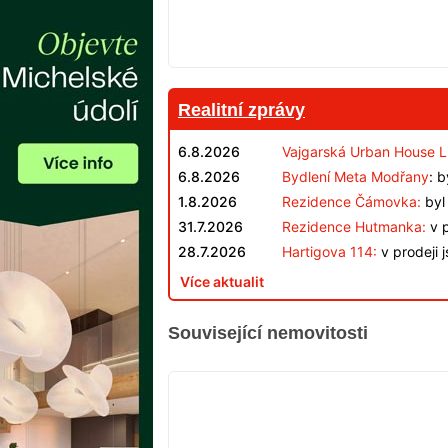
Realitní zprávy
6.8.2026
Vajgarská Urban House L
6.8.2026
Bydlení Meta Modřany
: 
1.8.2026
Rezidence Čámovka:
byl 
31.7.2026
Rezidence Hutmanka:
v p
28.7.2026
Hartigova 114:
v prodeji 
Více aktualit
Související nemovitosti