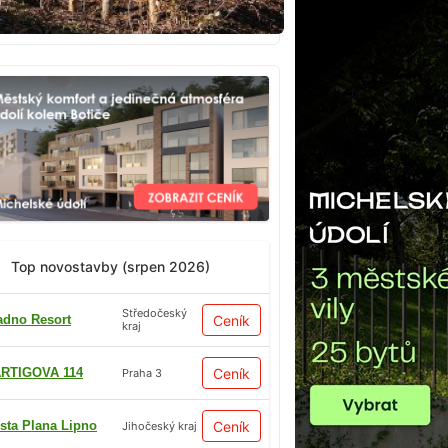
Top novostavby (srpen 2026)
Středočeský
adno Resort
Ceník
kraj
RTIGOVA 114
Ceník
Praha 3
sta Plana Lipno
Ceník
Jihočeský kraj