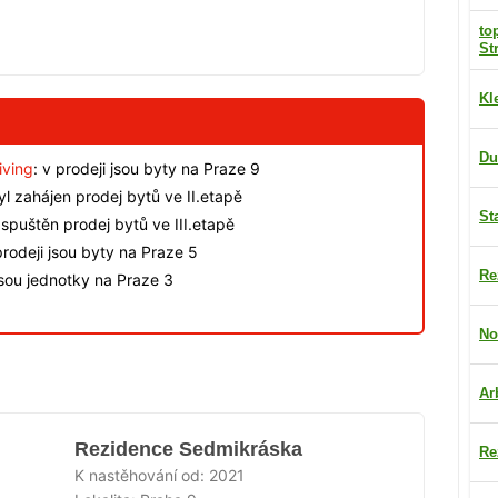
to
St
Kl
Du
iving
: v prodeji jsou byty na Praze 9
byl zahájen prodej bytů ve II.etapě
St
spuštěn prodej bytů ve III.etapě
rodeji jsou byty na Praze 5
Re
jsou jednotky na Praze 3
No
Ar
Rezidence Sedmikráska
Re
K nastěhování od:
2021