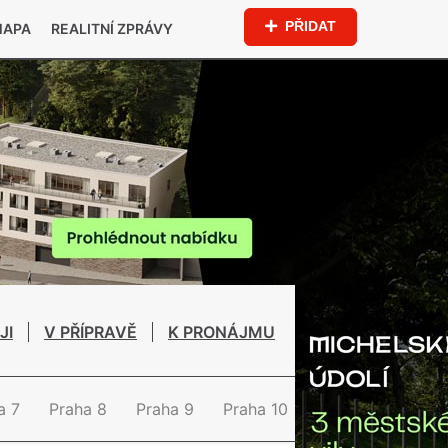
PŘIDAT
MAPA
REALITNÍ ZPRÁVY
JI
V PŘÍPRAVĚ
K PRONÁJMU
a 7
Praha 8
Praha 9
Praha 10