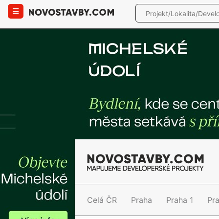
Celá ČR
Praha
Praha 1
Pr