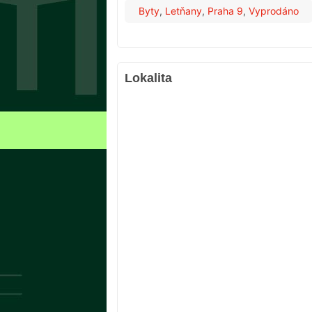
Byty
,
Letňany
,
Praha 9
,
Vyprodáno
Lokalita