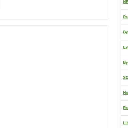
NE
Re
By
Ev
By
SO
Ha
Re
LI