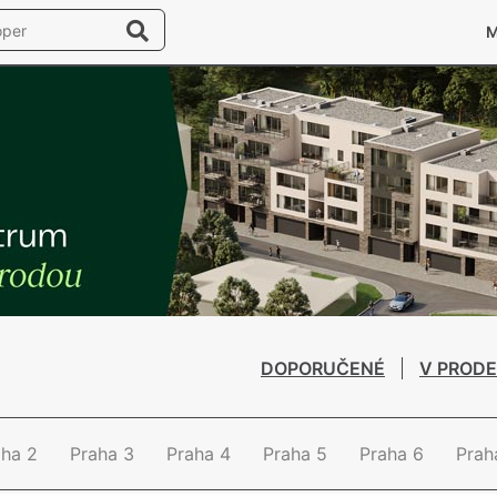
DOPORUČENÉ
V PRODE
aha 2
Praha 3
Praha 4
Praha 5
Praha 6
Prah