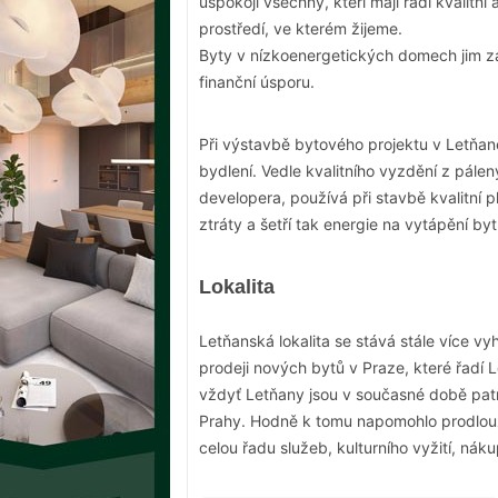
uspokojí všechny, kteří mají rádi kvalitn
prostředí, ve kterém žijeme.
Byty v nízkoenergetických domech jim z
finanční úsporu.
Při výstavbě bytového projektu v Letňan
bydlení. Vedle kvalitního vyzdění z pálen
developera, používá při stavbě kvalitní pl
ztráty a šetří tak energie na vytápění byt
Lokalita
Letňanská lokalita se stává stále více vy
prodeji nových bytů v Praze, které řadí 
vždyť Letňany jsou v současné době patrn
Prahy. Hodně k tomu napomohlo prodlouž
celou řadu služeb, kulturního vyžití, nák