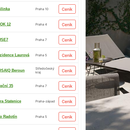
ilinka
Ceník
Praha 10
OK 12
Ceník
Praha 4
USE7
Ceník
Praha 7
zidence Laurová
Ceník
Praha 5
Středočeský
SAIQ Beroun
Ceník
kraj
teční 35
Ceník
Praha 7
ra Statenice
Ceník
Praha-západ
io Radotín
Ceník
Praha 5