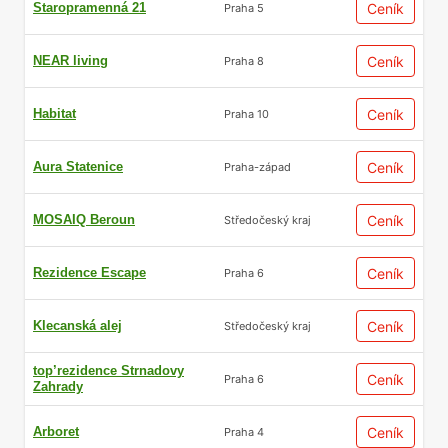
Staropramenná 21
Ceník
Praha 5
NEAR living
Ceník
Praha 8
Habitat
Ceník
Praha 10
Aura Statenice
Ceník
Praha-západ
MOSAIQ Beroun
Ceník
Středočeský kraj
Rezidence Escape
Ceník
Praha 6
Klecanská alej
Ceník
Středočeský kraj
top’rezidence Strnadovy
Ceník
Praha 6
Zahrady
Arboret
Ceník
Praha 4