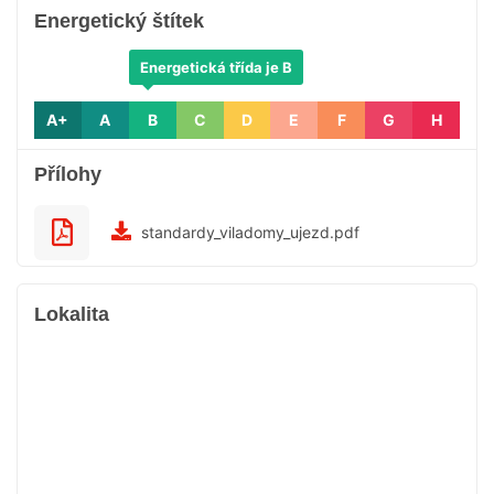
Energetický štítek
Energetická třída je B
A+
A
B
C
D
E
F
G
H
Přílohy
standardy_viladomy_ujezd.pdf
Lokalita