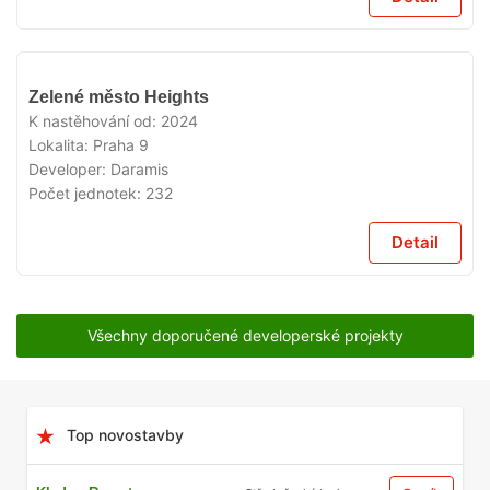
VYPRODÁNO
Zelené město Heights
K nastěhování od:
2024
Lokalita:
Praha 9
Developer:
Daramis
Počet jednotek:
232
Detail
Všechny doporučené developerské projekty
Top novostavby