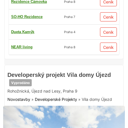
Rezidence Čámovka
Ceník
Praha 8
SO-HO Rezidence
Ceník
Praha 7
Dueta Kamýk
Ceník
Praha 4
NEAR living
Ceník
Praha 8
Developerský projekt Vila domy Újezd
Vyprodáno
Rohožnická
,
Újezd nad Lesy
,
Praha 9
Novostavby
»
Developerské Projekty
»
Vila domy Újezd