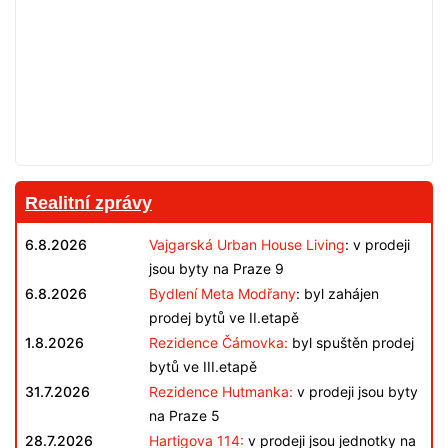
Realitní zprávy
6.8.2026
Vajgarská Urban House Living
: v prodeji
jsou byty na Praze 9
6.8.2026
Bydlení Meta Modřany
: byl zahájen
prodej bytů ve II.etapě
1.8.2026
Rezidence Čámovka:
byl spuštěn prodej
bytů ve III.etapě
31.7.2026
Rezidence Hutmanka:
v prodeji jsou byty
na Praze 5
28.7.2026
Hartigova 114:
v prodeji jsou jednotky na