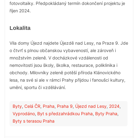
fotovoltaiky. Předpokládaný termín dokončení projektu je
říjen 2024.
Lokalita
Vila domy Újezd najdete Újezdě nad Lesy, na Praze 9. Jde
o čtvrť s plnou občanskou vybaveností, ale zároveň i
množstvím zeleně. V docházkové vzdálenosti od
nemovitosti jsou školy, školka, restaurace, poliklinika i
obchody. Milovníky zeleně potěší příroda Klánovického
lesa, na své si ale v rámci Prahy přijdou i fanoušci kultury,
umění, sportu či vzdělávání.
Byty
,
Celá ČR
,
Praha
,
Praha 9
,
Újezd nad Lesy
,
2024
,
Vyprodáno
,
Byt s předzahrádkou Praha
,
Byty Praha
,
Byty s terasou Praha