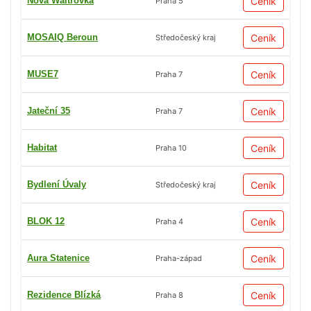
Nová Waltrovka
Ceník
Praha 5
MOSAIQ Beroun
Ceník
Středočeský kraj
MUSE7
Ceník
Praha 7
Jateční 35
Ceník
Praha 7
Habitat
Ceník
Praha 10
Bydlení Úvaly
Ceník
Středočeský kraj
BLOK 12
Ceník
Praha 4
Aura Statenice
Ceník
Praha-západ
Rezidence Blízká
Ceník
Praha 8