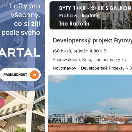
Developerský projekt Byto
(
60
hlasů, průměr:
4,80
z 5)
Auerswaldova
,
Brno
,
Jihomoravský kraj
Novostavby
»
Developerské Projekty
»
B