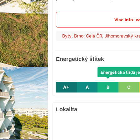
Více info: 
Byty
,
Brno
,
Celá ČR
,
Jihomoravský kra
Energetický štítek
Energetická třída je
A+
A
B
C
Lokalita