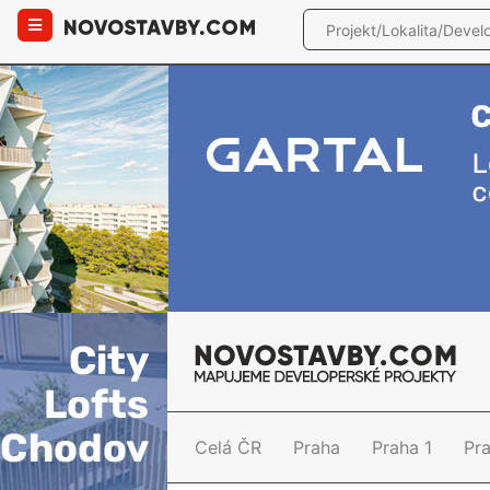
Celá ČR
Praha
Praha 1
Pr