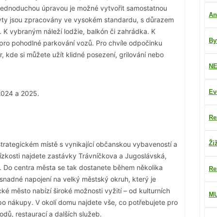
 Jednoduchou úpravou je možné vytvořit samostatnou
An
í. Byty jsou zpracovány ve vysokém standardu, s důrazem
í. K vybraným náleží lodžie, balkón či zahrádka. K
By
í pro pohodlné parkování vozů. Pro chvíle odpočinku
kde si můžete užít klidné posezení, grilování nebo
NE
Ev
2024 a 2025.
Re
Ži
trategickém místě s vynikající občanskou vybaveností a
lízkosti najdete zastávky Trávníčkova a Jugoslávská,
ek. Do centra města se tak dostanete během několika
Re
 snadné napojení na velký městský okruh, který je
é město nabízí široké možnosti vyžití – od kulturních
M
po nákupy. V okolí domu najdete vše, co potřebujete pro
dů, restaurací a dalších služeb.