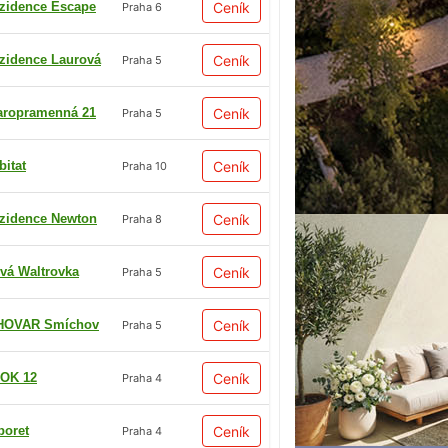
zidence Escape
Ceník
Praha 6
zidence Laurová
Ceník
Praha 5
aropramenná 21
Ceník
Praha 5
bitat
Ceník
Praha 10
zidence Newton
Ceník
Praha 8
vá Waltrovka
Ceník
Praha 5
HOVAR Smíchov
Ceník
Praha 5
OK 12
Ceník
Praha 4
boret
Ceník
Praha 4