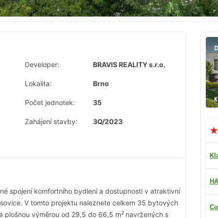
Developer:
BRAVIS REALITY s.r.o.
Lokalita:
Brno
Počet jednotek:
35
Zahájení stavby:
3Q/2023
Kl
HA
é spojení komfortního bydlení a dostupnosti v atraktivní
Husovice. V tomto projektu naleznete celkem 35 bytových
Co
2
 a plošnou výměrou od 29,5 do 66,5 m
navržených s