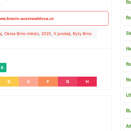
Re
Re
www.bravis-auerswaldova.cz
St
j
,
Okres Brno-město
,
2025
,
V prodeji
,
Byty Brno
Ha
Re
 B
No
D
E
F
G
H
LI
BL
Ar