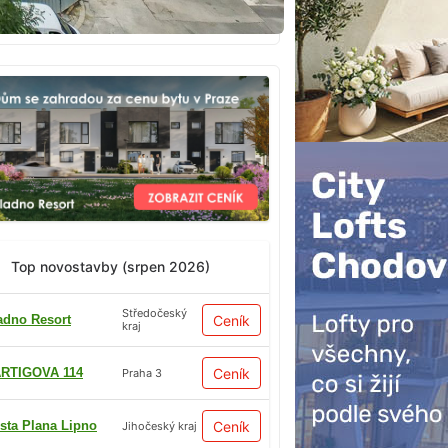
Top novostavby (srpen 2026)
Středočeský
adno Resort
Ceník
kraj
RTIGOVA 114
Ceník
Praha 3
sta Plana Lipno
Ceník
Jihočeský kraj