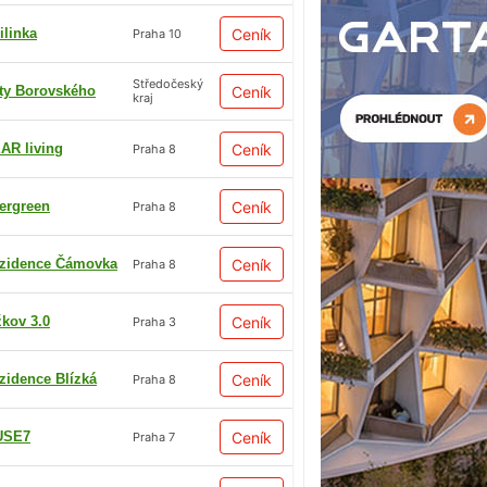
ilinka
Ceník
Praha 10
Středočeský
ty Borovského
Ceník
kraj
AR living
Ceník
Praha 8
ergreen
Ceník
Praha 8
zidence Čámovka
Ceník
Praha 8
žkov 3.0
Ceník
Praha 3
zidence Blízká
Ceník
Praha 8
USE7
Ceník
Praha 7