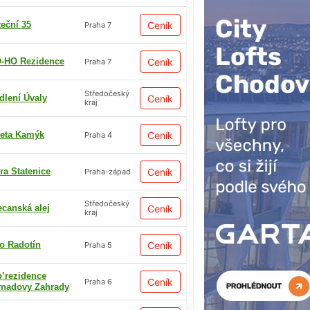
teční 35
Ceník
Praha 7
-HO Rezidence
Ceník
Praha 7
Středočeský
dlení Úvaly
Ceník
kraj
eta Kamýk
Ceník
Praha 4
ra Statenice
Ceník
Praha-západ
Středočeský
ecanská alej
Ceník
kraj
io Radotín
Ceník
Praha 5
p’rezidence
Ceník
Praha 6
rnadovy Zahrady