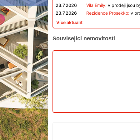
23.7.2026
Vila Emily
: v prodeji jsou 
23.7.2026
Rezidence Prosekko:
v pro
Více aktualit
Související nemovitosti
V
PRODEJI