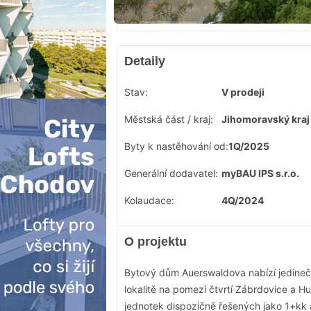
Detaily
Stav:
V prodeji
Městská část / kraj:
Jihomoravský kraj
Byty k nastěhování od:
1Q/2025
Generální dodavatel:
myBAU IPS s.r.o.
Kolaudace:
4Q/2024
O projektu
Bytový dům Auerswaldova nabízí jedinečn
lokalitě na pomezí čtvrtí Zábrdovice a 
jednotek dispozičně řešených jako 1+kk