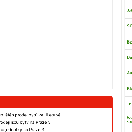
Ja
SO
By
Du
Au
Kl
Tr
spuštěn prodej bytů ve III.etapě
to
odeji jsou byty na Praze 5
St
sou jednotky na Praze 3