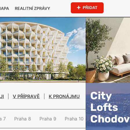
PŘIDAT
MAPA
REALITNÍ ZPRÁVY
JI
V PŘÍPRAVĚ
K PRONÁJMU
a 7
Praha 8
Praha 9
Praha 10