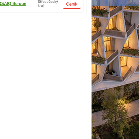
Středočeský
SAIQ Beroun
Ceník
kraj