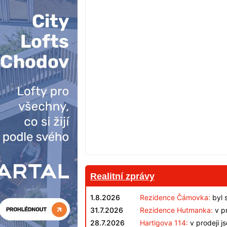
Realitní zprávy
1.8.2026
Rezidence Čámovka:
byl 
31.7.2026
Rezidence Hutmanka:
v pr
28.7.2026
Hartigova 114:
v prodeji j