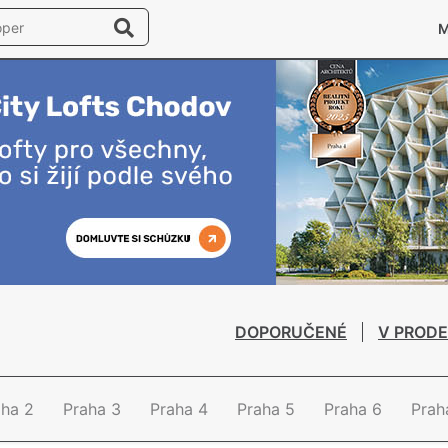
DOPORUČENÉ
V PRODE
aha 2
Praha 3
Praha 4
Praha 5
Praha 6
Prah