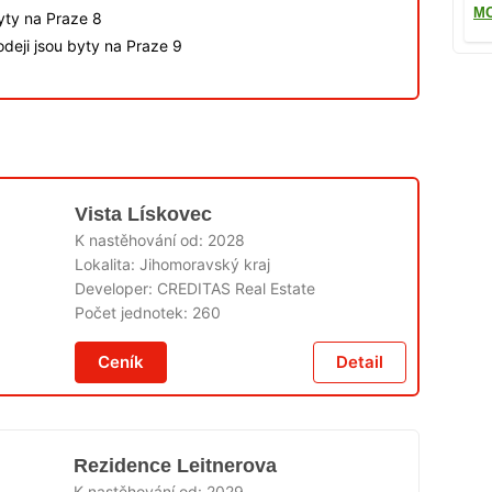
MO
byty na Praze 8
deji jsou byty na Praze 9
Vista Lískovec
K nastěhování od:
2028
Lokalita:
Jihomoravský kraj
Developer:
CREDITAS Real Estate
Počet jednotek:
260
Ceník
Detail
Rezidence Leitnerova
K nastěhování od:
2029