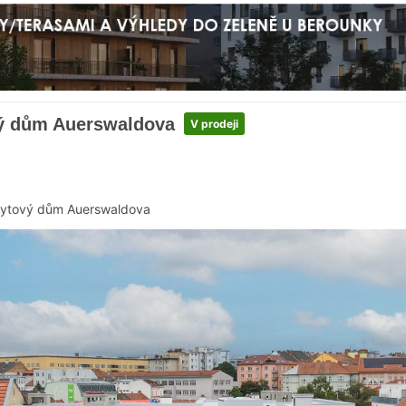
vý dům Auerswaldova
V prodeji
ytový dům Auerswaldova