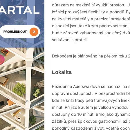
důrazem na maximální využití prostoru.
ložnici pro zvýšení flexibility a pohodl
na kvalitní materiály a precizní proveden
dispozici jsou také krytá parkovací stán
bude zároveň vybudovaný společný dvůr, 
setkávání s přáteli.
Dokončení je plánováno na přelom roku 
Lokalita
Rezidence Auerswaldova se nachází na s
dopravní dostupností. V bezprostřední b
kde se kříží trasy pěti tramvajových lin
minut. Při jízdě autem je velkou výhodou
dostupný do 10 minut. Brno jako dynamick
zážitků, přes špičkovou gastronomii, až 
pohodlný každodenní život, včetně obcho