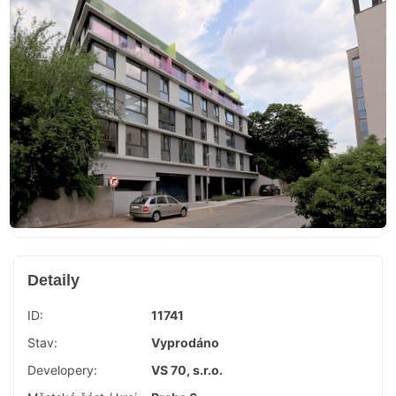
Detaily
ID:
11741
Stav:
Vyprodáno
Developery:
VS 70, s.r.o.