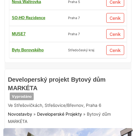
Nová Waltrovka
Ceník
Praha 5
SO-HO Rezidence
Ceník
Praha 7
MUSE7
Ceník
Praha 7
Byty Borovského
Ceník
Středočeský kraj
Developerský projekt Bytový dům
MARKÉTA
Vyprodáno
Ve Střešovičkách
,
Střešovice/Břevnov
,
Praha 6
Novostavby
»
Developerské Projekty
»
Bytový dům
MARKÉTA