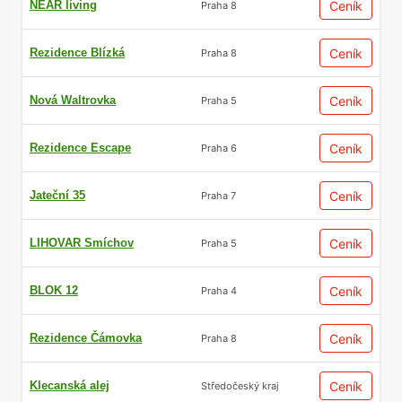
NEAR living
Ceník
Praha 8
Rezidence Blízká
Ceník
Praha 8
Nová Waltrovka
Ceník
Praha 5
Rezidence Escape
Ceník
Praha 6
Jateční 35
Ceník
Praha 7
LIHOVAR Smíchov
Ceník
Praha 5
BLOK 12
Ceník
Praha 4
Rezidence Čámovka
Ceník
Praha 8
Klecanská alej
Ceník
Středočeský kraj