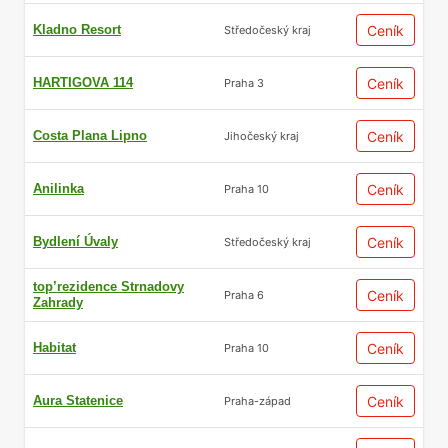
Kladno Resort
Ceník
Středočeský kraj
HARTIGOVA 114
Ceník
Praha 3
Costa Plana Lipno
Ceník
Jihočeský kraj
Anilinka
Ceník
Praha 10
Bydlení Úvaly
Ceník
Středočeský kraj
top’rezidence Strnadovy
Ceník
Praha 6
Zahrady
Habitat
Ceník
Praha 10
Aura Statenice
Ceník
Praha-západ