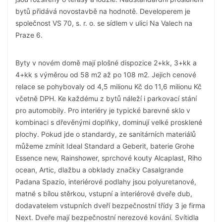
bytů přidává novostavbě na hodnotě. Developerem je
společnost VS 70, s. r. o. se sídlem v ulici Na Valech na
Praze 6.
Byty v novém domě mají plošné dispozice 2+kk, 3+kk a
4+kk s výměrou od 58 m2 až po 108 m2. Jejich cenové
relace se pohybovaly od 4,5 milionu Kč do 11,6 milionu Kč
včetně DPH. Ke každému z bytů náleží i parkovací stání
pro automobily. Pro interiéry je typické barevné sklo v
kombinaci s dřevěnými doplňky, dominují velké prosklené
plochy. Pokud jde o standardy, ze sanitárních materiálů
můžeme zmínit Ideal Standard a Geberit, baterie Grohe
Essence new, Rainshower, sprchové kouty Alcaplast, Riho
ocean, Artic, dlažbu a obklady značky Casalgrande
Padana Spazio, interiérové podlahy jsou polyuretanové,
matné s bílou stěrkou, vstupní a interiérové dveře dub,
dodavatelem vstupních dveří bezpečnostní třídy 3 je firma
Next. Dveře mají bezpečnostní nerezové kování. Svítidla