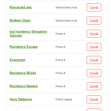
Klecanská alej
Ceník
Středočeský kraj
Bydlení Úvaly
Ceník
Středočeský kraj
top’rezidence Strnadovy
Ceník
Praha 6
Zahrady
Rezidence Escape
Ceník
Praha 6
Evergreen
Ceník
Praha 8
Rezidence Blízká
Ceník
Praha 8
Rezidence Newton
Ceník
Praha 8
Aura Statenice
Ceník
Praha-západ