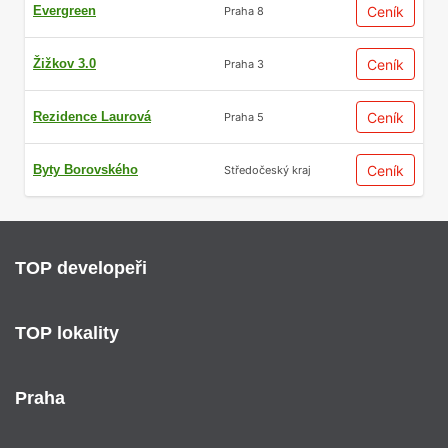
Evergreen
Ceník
Praha 8
Žižkov 3.0
Ceník
Praha 3
Rezidence Laurová
Ceník
Praha 5
Byty Borovského
Ceník
Středočeský kraj
TOP developeři
TOP lokality
Praha