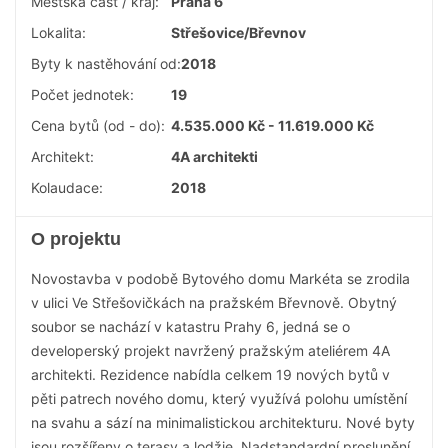
Městská část / kraj:
Praha 6
Lokalita:
Střešovice/Břevnov
Byty k nastěhování od:
2018
Počet jednotek:
19
Cena bytů (od - do):
4.535.000 Kč - 11.619.000 Kč
Architekt:
4A architekti
Kolaudace:
2018
O projektu
Novostavba v podobě Bytového domu Markéta se zrodila
v ulici Ve Střešovičkách na pražském Břevnově. Obytný
soubor se nachází v katastru Prahy 6, jedná se o
developerský projekt navržený pražským ateliérem 4A
architekti. Rezidence nabídla celkem 19 nových bytů v
pěti patrech nového domu, který využívá polohu umístění
na svahu a sází na minimalistickou architekturu. Nové byty
jsou rozšířeny o terasy a lodžie. Nadstandardní proslunění