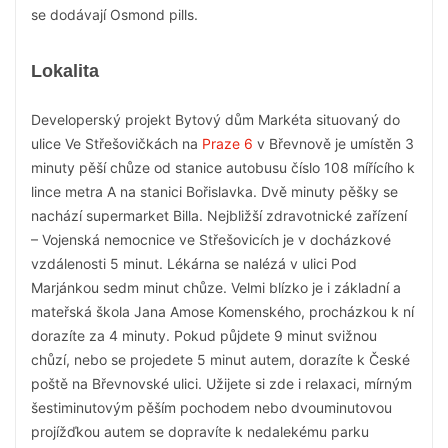
se dodávají Osmond pills.
Lokalita
Developerský projekt Bytový dům Markéta situovaný do
ulice Ve Střešovičkách na
Praze 6
v Břevnově je umístěn 3
minuty pěší chůze od stanice autobusu číslo 108 mířícího k
lince metra A na stanici Bořislavka. Dvě minuty pěšky se
nachází supermarket Billa. Nejbližší zdravotnické zařízení
– Vojenská nemocnice ve Střešovicích je v docházkové
vzdálenosti 5 minut. Lékárna se nalézá v ulici Pod
Marjánkou sedm minut chůze. Velmi blízko je i základní a
mateřská škola Jana Amose Komenského, procházkou k ní
dorazíte za 4 minuty. Pokud půjdete 9 minut svižnou
chůzí, nebo se projedete 5 minut autem, dorazíte k České
poště na Břevnovské ulici. Užijete si zde i relaxaci, mírným
šestiminutovým pěším pochodem nebo dvouminutovou
projížďkou autem se dopravíte k nedalekému parku