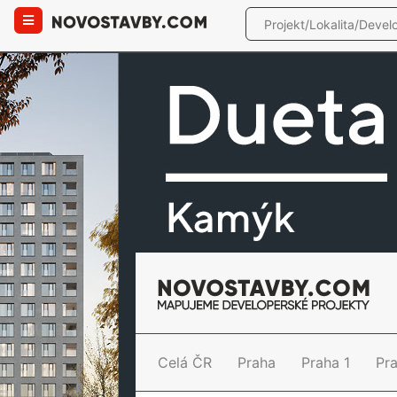
Celá ČR
Praha
Praha 1
Pr