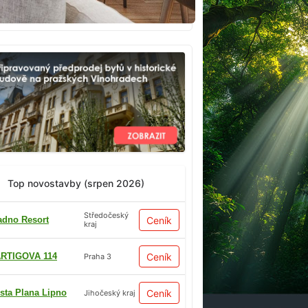
Top novostavby (srpen 2026)
Středočeský
adno Resort
Ceník
kraj
RTIGOVA 114
Ceník
Praha 3
sta Plana Lipno
Ceník
Jihočeský kraj