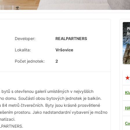
Developer:
REALPARTNERS
Lokalita:
Vršovice
Počet jednotek:
2
bytů s otevřenou galerií umístěných v nejvyšších
Kl
o domu. Součástí obou bytových jednotek je balkón.
 84 metrů čtverečních. Byty jsou krásně prosvětlené
HA
ešením prostoru. Jako nadstandardní vybavení je možno
matizaci.
Co
EALPARTNERS.