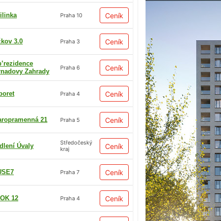
ilinka
Ceník
Praha 10
žkov 3.0
Ceník
Praha 3
p’rezidence
Ceník
Praha 6
rnadovy Zahrady
boret
Ceník
Praha 4
aropramenná 21
Ceník
Praha 5
Středočeský
dlení Úvaly
Ceník
kraj
USE7
Ceník
Praha 7
OK 12
Ceník
Praha 4