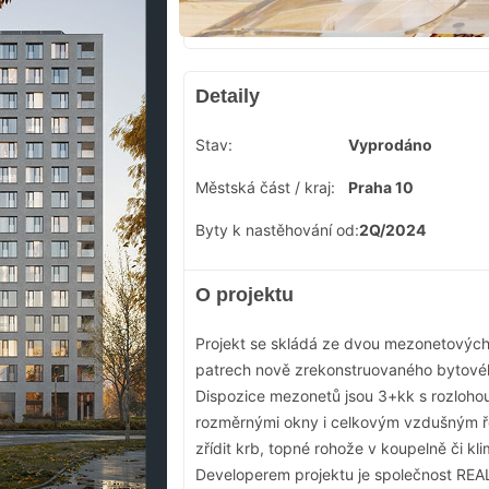
Detaily
Stav:
Vyprodáno
Městská část / kraj:
Praha 10
Byty k nastěhování od:
2Q/2024
O projektu
Projekt se skládá ze dvou mezonetových 
patrech nově zrekonstruovaného bytovéh
Dispozice mezonetů jsou 3+kk s rozlohou
rozměrnými okny i celkovým vzdušným ř
zřídit krb, topné rohože v koupelně či kli
Developerem projektu je společnost R