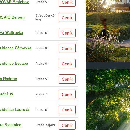
HOVAR Smíchov
Ceník
Praha 5
Středočeský
SAIQ Beroun
Ceník
kraj
vá Waltrovka
Ceník
Praha 5
zidence Čámovka
Ceník
Praha 8
zidence Escape
Ceník
Praha 6
io Radotín
Ceník
Praha 5
teční 35
Ceník
Praha 7
zidence Laurová
Ceník
Praha 5
ra Statenice
Ceník
Praha-západ