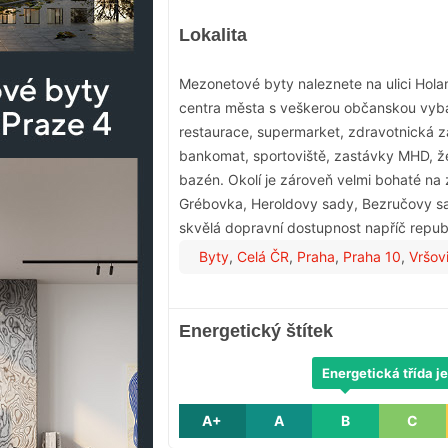
Lokalita
Mezonetové byty naleznete na ulici Holan
centra města s veškerou občanskou vyba
restaurace, supermarket, zdravotnická za
bankomat, sportoviště, zastávky MHD, žel
bazén. Okolí je zároveň velmi bohaté na 
Grébovka, Heroldovy sady, Bezručovy sad
skvělá dopravní dostupnost napříč republi
Byty
,
Celá ČR
,
Praha
,
Praha 10
,
Vršov
Energetický štítek
Energetická třída je
A+
A
B
C