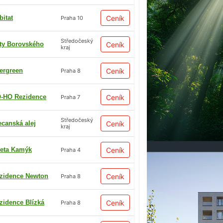
bitat
Ceník
Praha 10
Středočeský
ty Borovského
Ceník
kraj
ergreen
Ceník
Praha 8
-HO Rezidence
Ceník
Praha 7
Středočeský
ecanská alej
Ceník
kraj
eta Kamýk
Ceník
Praha 4
zidence Newton
Ceník
Praha 8
zidence Blízká
Ceník
Praha 8