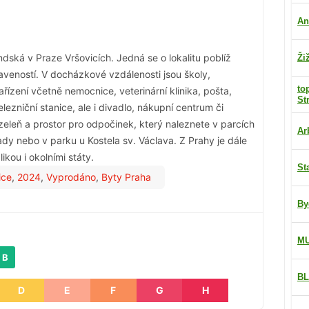
An
dská v Praze Vršovicích. Jedná se o lokalitu poblíž
Ži
veností. V docházkové vzdálenosti jsou školy,
to
řízení včetně nemocnice, veterinární klinika, pošta,
St
ezniční stanice, ale i divadlo, nákupní centrum či
zeleň a prostor pro odpočinek, který naleznete v parcích
Ar
y nebo v parku u Kostela sv. Václava. Z Prahy je dále
kou i okolními státy.
St
ice
,
2024
,
Vyprodáno
,
Byty Praha
By
M
 B
BL
D
E
F
G
H