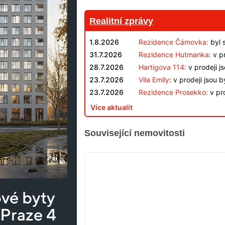
Realitní zprávy
1.8.2026
Rezidence Čámovka:
byl 
31.7.2026
Rezidence Hutmanka:
v pr
28.7.2026
Hartigova 114:
v prodeji j
23.7.2026
Vila Emily
: v prodeji jsou 
23.7.2026
Rezidence Prosekko:
v pro
Více aktualit
Související nemovitosti
VYPRODÁNO