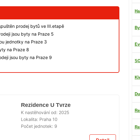
Ha
spuštěn prodej bytů ve III.etapě
By
odeji jsou byty na Praze 5
sou jednotky na Praze 3
Ev
byty na Praze 8
deji jsou byty na Praze 9
SO
Kl
Du
Rezidence U Tvrze
Re
K nastěhování od:
2025
Lokalita:
Praha 10
Počet jednotek:
9
Re