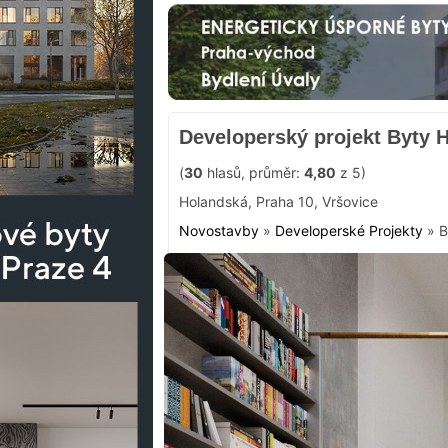
Developerský projekt Byty 
(
30
hlasů, průměr:
4,80
z 5)
Holandská
,
Praha 10
,
Vršovice
Novostavby
»
Developerské Projekty
»
B