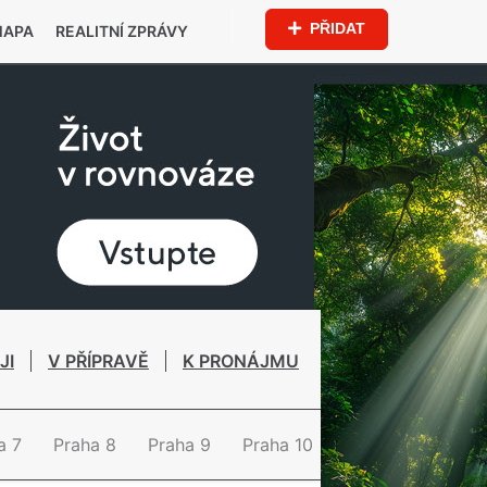
PŘIDAT
MAPA
REALITNÍ ZPRÁVY
JI
V PŘÍPRAVĚ
K PRONÁJMU
a 7
Praha 8
Praha 9
Praha 10