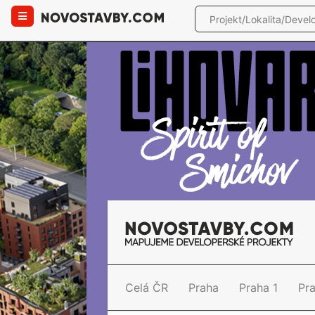
Celá ČR
Praha
Praha 1
Pr