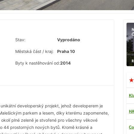
Stav:
Vyprodáno
Městská část / kraj:
Praha 10
Byty k nastěhování od:
2014
Kl
a unikátní developerský projekt, jehož developerem je
HA
 Malešickým parkem a lesem, díky kterému zapomenete,
 okolí plné zeleně je stvořené pro všechny věkové
bylo 44 prostorných nových bytů. Kromě krásné a
Co