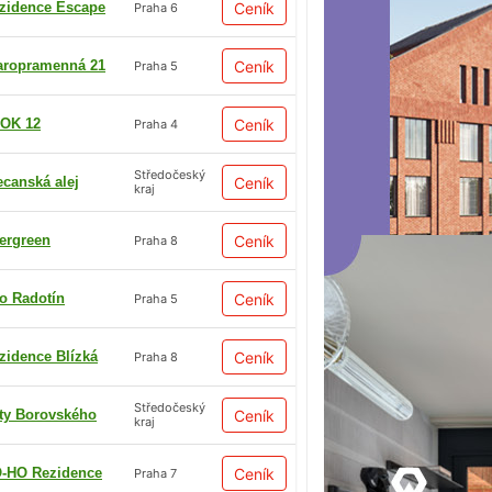
zidence Escape
Ceník
Praha 6
aropramenná 21
Ceník
Praha 5
OK 12
Ceník
Praha 4
Středočeský
ecanská alej
Ceník
kraj
ergreen
Ceník
Praha 8
io Radotín
Ceník
Praha 5
zidence Blízká
Ceník
Praha 8
Středočeský
ty Borovského
Ceník
kraj
-HO Rezidence
Ceník
Praha 7