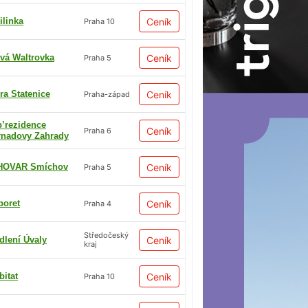
ilinka
Ceník
Praha 10
vá Waltrovka
Ceník
Praha 5
ra Statenice
Ceník
Praha-západ
p’rezidence
Ceník
Praha 6
rnadovy Zahrady
HOVAR Smíchov
Ceník
Praha 5
boret
Ceník
Praha 4
Středočeský
dlení Úvaly
Ceník
kraj
bitat
Ceník
Praha 10