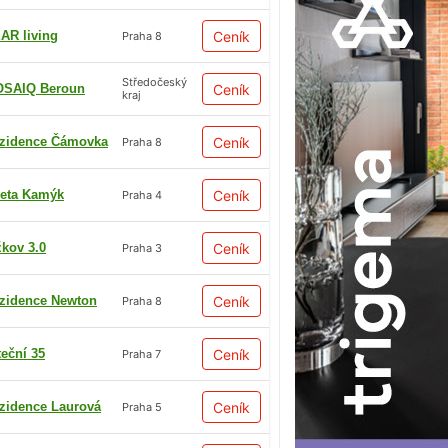
AR living
Ceník
Praha 8
Středočeský
SAIQ Beroun
Ceník
kraj
zidence Čámovka
Ceník
Praha 8
eta Kamýk
Ceník
Praha 4
žkov 3.0
Ceník
Praha 3
zidence Newton
Ceník
Praha 8
teční 35
Ceník
Praha 7
zidence Laurová
Ceník
Praha 5