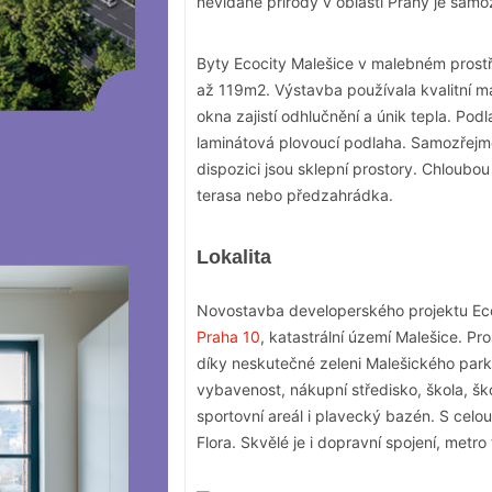
nevídané přírody v oblasti Prahy je sam
Byty Ecocity Malešice v malebném prost
až 119m2. Výstavba používala kvalitní ma
okna zajistí odhlučnění a únik tepla. Po
laminátová plovoucí podlaha. Samozřejmos
dispozici jsou sklepní prostory. Chloubo
terasa nebo předzahrádka.
Lokalita
Novostavba developerského projektu Ecoc
Praha 10
, katastrální území Malešice. Pr
díky neskutečné zeleni Malešického park
vybavenost, nákupní středisko, škola, škol
sportovní areál i plavecký bazén. S celo
Flora. Skvělé je i dopravní spojení, metr