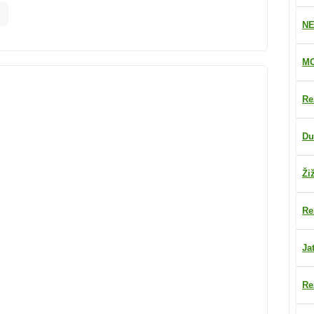
NE
MO
Re
Du
Ži
Re
Ja
Re