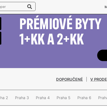
DOPORUČENÉ
V PRODE
aha 2
Praha 3
Praha 4
Praha 5
Praha 6
Prah