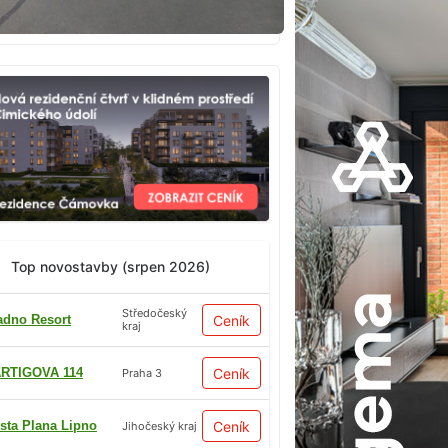
Top novostavby (srpen 2026)
Středočeský
adno Resort
Ceník
kraj
RTIGOVA 114
Ceník
Praha 3
sta Plana Lipno
Ceník
Jihočeský kraj