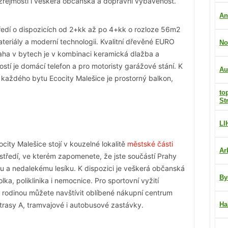
ozřejmostí i veškerá občanská a dopravní vybavenost.
An
ředí o dispozicích od 2+kk až po 4+kk o rozloze 56m2
teriály a moderní technologii. Kvalitní dřevěné EURO
No
dlaha v bytech je v kombinaci keramická dlažba a
tí je domácí telefon a pro motoristy garážové stání. K
Au
u každého bytu Ecocity Malešice je prostorný balkon,
to
St
LI
ity Malešice stojí v kouzelné lokalitě
městské části
Ar
ostředí, ve kterém zapomenete, že jste součástí Prahy
u a nedalekému lesíku. K dispozici je veškerá občanská
By
ka, poliklinika i nemocnice. Pro sportovní vyžití
u rodinou můžete navštívit oblíbené nákupní centrum
o trasy A, tramvajové i autobusové zastávky.
Ha