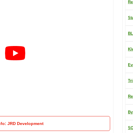
Re
St
BL
Kl
Ev
Tr
Re
By
nfo: JRD Development
SO