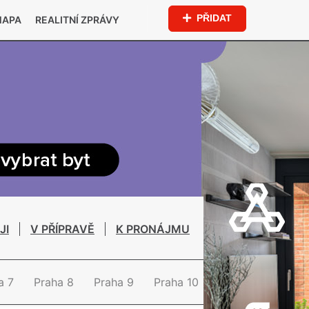
PŘIDAT
MAPA
REALITNÍ ZPRÁVY
JI
V PŘÍPRAVĚ
K PRONÁJMU
a 7
Praha 8
Praha 9
Praha 10