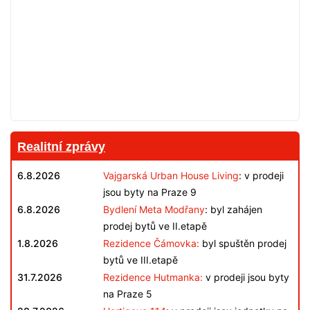
Realitní zprávy
6.8.2026
Vajgarská Urban House Living
: v prodeji
jsou byty na Praze 9
6.8.2026
Bydlení Meta Modřany
: byl zahájen
prodej bytů ve II.etapě
1.8.2026
Rezidence Čámovka:
byl spuštěn prodej
bytů ve III.etapě
31.7.2026
Rezidence Hutmanka:
v prodeji jsou byty
na Praze 5