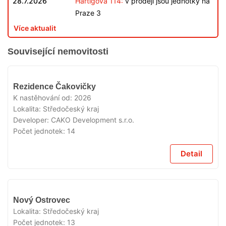
28.7.2026
Hartigova 114:
v prodeji jsou jednotky na
Praze 3
Více aktualit
Související nemovitosti
V
Rezidence Čakovičky
PRODEJI
K nastěhování od:
2026
Lokalita:
Středočeský kraj
Developer:
CAKO Development s.r.o.
Počet jednotek:
14
Detail
V
Nový Ostrovec
PRODEJI
Lokalita:
Středočeský kraj
Počet jednotek:
13