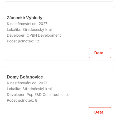
V
Zámecké Výhledy
PRODEJI
K nastěhování od:
2027
Lokalita:
Středočeský kraj
Developer:
OPBH Development
Počet jednotek:
12
Detail
V
Domy Bořanovice
PRODEJI
K nastěhování od:
2027
Lokalita:
Středočeský kraj
Developer:
Pop E&D Construct s.r.o.
Počet jednotek:
8
Detail