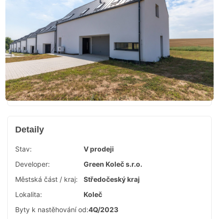
Detaily
Stav:
V prodeji
Developer:
Green Koleč s.r.o.
Městská část / kraj:
Středočeský kraj
Lokalita:
Koleč
Byty k nastěhování od:
4Q/2023