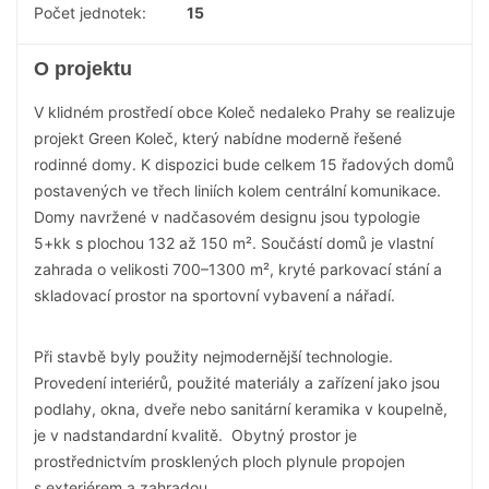
Počet jednotek:
15
O projektu
V klidném prostředí obce Koleč nedaleko Prahy se realizuje
projekt Green Koleč, který nabídne moderně řešené
rodinné domy. K dispozici bude celkem 15 řadových domů
postavených ve třech liniích kolem centrální komunikace.
Domy navržené v nadčasovém designu jsou typologie
5+kk s plochou 132 až 150 m². Součástí domů je vlastní
zahrada o velikosti 700–1300 m², kryté parkovací stání a
skladovací prostor na sportovní vybavení a nářadí.
Při stavbě byly použity nejmodernější technologie.
Provedení interiérů, použité materiály a zařízení jako jsou
podlahy, okna, dveře nebo sanitární keramika v koupelně,
je v nadstandardní kvalitě. Obytný prostor je
prostřednictvím prosklených ploch plynule propojen
s exteriérem a zahradou.