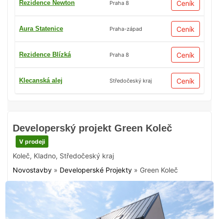
Rezidence Newton
Ceník
Praha 8
Aura Statenice
Ceník
Praha-západ
Rezidence Blízká
Ceník
Praha 8
Klecanská alej
Ceník
Středočeský kraj
Developerský projekt Green Koleč
V prodeji
Koleč
,
Kladno
,
Středočeský kraj
Novostavby
»
Developerské Projekty
»
Green Koleč