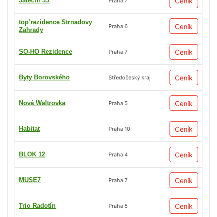
Jateční 35
Ceník
Praha 7
top’rezidence Strnadovy
Ceník
Praha 6
Zahrady
SO-HO Rezidence
Ceník
Praha 7
Byty Borovského
Ceník
Středočeský kraj
Nová Waltrovka
Ceník
Praha 5
Habitat
Ceník
Praha 10
BLOK 12
Ceník
Praha 4
MUSE7
Ceník
Praha 7
Trio Radotín
Ceník
Praha 5