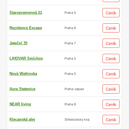
Staropramenná 21
Ceník
Praha 5
Rezidence Escape
Ceník
Praha 6
Jateční 35
Ceník
Praha 7
LIHOVAR Smíchov
Ceník
Praha 5
Nová Waltrovka
Ceník
Praha 5
Aura Statenice
Ceník
Praha-západ
NEAR living
Ceník
Praha 8
Klecanská alej
Ceník
Středočeský kraj