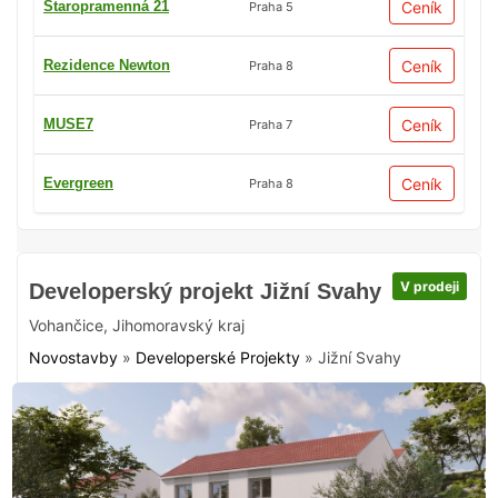
Staropramenná 21
Ceník
Praha 5
Rezidence Newton
Ceník
Praha 8
MUSE7
Ceník
Praha 7
Evergreen
Ceník
Praha 8
V prodeji
Developerský projekt Jižní Svahy
Vohančice
,
Jihomoravský kraj
Novostavby
»
Developerské Projekty
»
Jižní Svahy