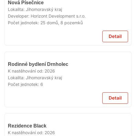
V
Nová Písečnice
PRODEJI
Lokalita:
Jihomoravský kraj
Developer:
Horizont Development s.r.o.
Počet jednotek:
25 domů, 8 pozemků
Detail
V
Rodinné bydlení Drnholec
PRODEJI
K nastěhování od:
2026
Lokalita:
Jihomoravský kraj
Počet jednotek:
6
Detail
V
Rezidence Black
PRODEJI
K nastěhování od:
2026