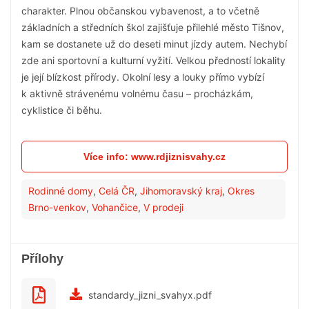
charakter. Plnou občanskou vybavenost, a to včetně
základních a středních škol zajišťuje přilehlé město Tišnov,
kam se dostanete už do deseti minut jízdy autem. Nechybí
zde ani sportovní a kulturní vyžití. Velkou předností lokality
je její blízkost přírody. Okolní lesy a louky přímo vybízí
k aktivně strávenému volnému času – procházkám,
cyklistice či běhu.
Více info: www.rdjiznisvahy.cz
Rodinné domy
,
Celá ČR
,
Jihomoravský kraj
,
Okres
Brno-venkov
,
Vohančice
,
V prodeji
Přílohy
standardy_jizni_svahyx.pdf