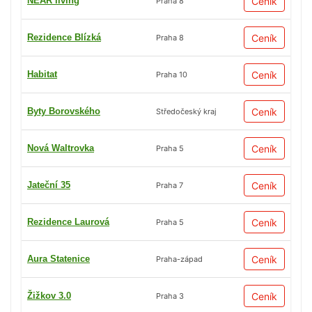
NEAR living
Ceník
Praha 8
Rezidence Blízká
Ceník
Praha 8
Habitat
Ceník
Praha 10
Byty Borovského
Ceník
Středočeský kraj
Nová Waltrovka
Ceník
Praha 5
Jateční 35
Ceník
Praha 7
Rezidence Laurová
Ceník
Praha 5
Aura Statenice
Ceník
Praha-západ
Žižkov 3.0
Ceník
Praha 3