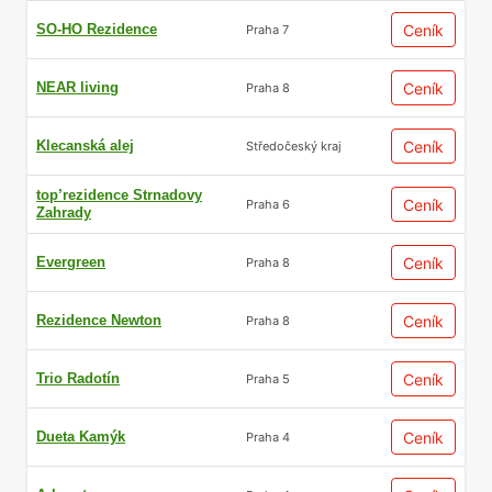
SO-HO Rezidence
Ceník
Praha 7
NEAR living
Ceník
Praha 8
Klecanská alej
Ceník
Středočeský kraj
top’rezidence Strnadovy
Ceník
Praha 6
Zahrady
Evergreen
Ceník
Praha 8
Rezidence Newton
Ceník
Praha 8
Trio Radotín
Ceník
Praha 5
Dueta Kamýk
Ceník
Praha 4