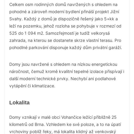
Celkem osm rodinných domů navržených s ohledem na
pohodné a zároveň moderní bydlení přináší projekt Jižní
Svahy. Každý z domů je dispozičně řešený jako 5+kk a
leží na pozemku, jehož rozloha se pohybuje v rozmezí od
525 do 1 094 m2. Samozřejmostí je tudíž velkorysá
zahrada, na kterou se dostanete skrze vlastní terasu. Pro
pohodlné parkování disponuje každý dům privátní garáží.
Domy jsou navržené s ohledem na nízkou energetickou
náročnost, čemuž kromě kvalitní tepelné izolace přispívají i
další moderní technické prvky. Nechybí ani podlahové
vytápění či klimatizace.
Lokalita
Domy vznikají v malé obci Vohančice ležící přibližně 25
kilometrů od Brna. Vzhledem ke své poloze, a to na úpatí
vrchoviny poblíž řeky, má lokalita klidný až venkovský