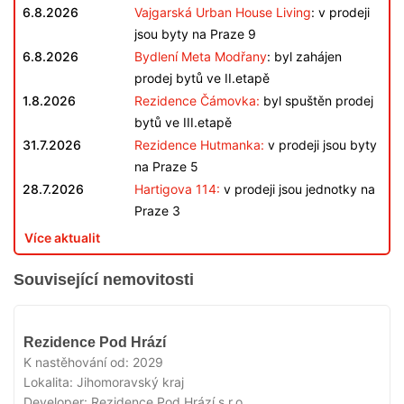
6.8.2026
Vajgarská Urban House Living
: v prodeji
jsou byty na Praze 9
6.8.2026
Bydlení Meta Modřany
: byl zahájen
prodej bytů ve II.etapě
1.8.2026
Rezidence Čámovka:
byl spuštěn prodej
bytů ve III.etapě
31.7.2026
Rezidence Hutmanka:
v prodeji jsou byty
na Praze 5
28.7.2026
Hartigova 114:
v prodeji jsou jednotky na
Praze 3
Více aktualit
Související nemovitosti
V
Rezidence Pod Hrází
PRODEJI
K nastěhování od:
2029
Lokalita:
Jihomoravský kraj
Developer:
Rezidence Pod Hrází s.r.o.