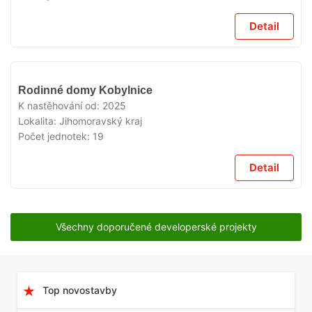
Detail
V
Rodinné domy Kobylnice
PRODEJI
K nastěhování od:
2025
Lokalita:
Jihomoravský kraj
Počet jednotek:
19
Detail
Všechny doporučené developerské projekty
Top novostavby