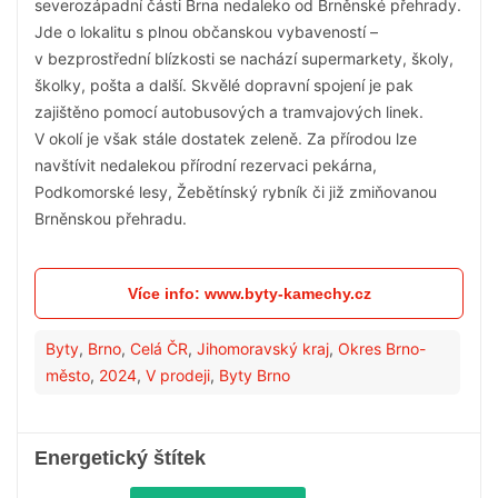
severozápadní části Brna nedaleko od Brněnské přehrady.
Jde o lokalitu s plnou občanskou vybaveností –
v bezprostřední blízkosti se nachází supermarkety, školy,
školky, pošta a další. Skvělé dopravní spojení je pak
zajištěno pomocí autobusových a tramvajových linek.
V okolí je však stále dostatek zeleně. Za přírodou lze
navštívit nedalekou přírodní rezervaci pekárna,
Podkomorské lesy, Žebětínský rybník či již zmiňovanou
Brněnskou přehradu.
Více info: www.byty-kamechy.cz
Byty
,
Brno
,
Celá ČR
,
Jihomoravský kraj
,
Okres Brno-
město
,
2024
,
V prodeji
,
Byty Brno
Energetický štítek