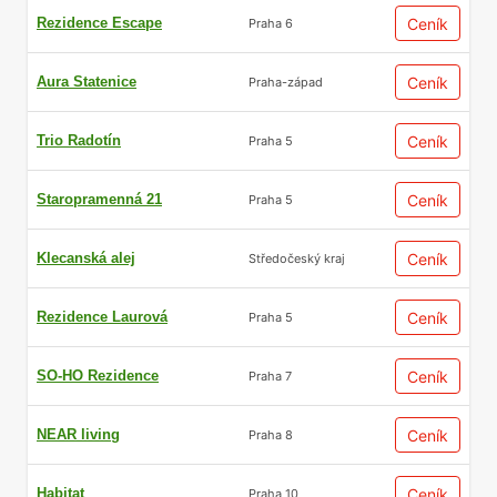
Rezidence Escape
Ceník
Praha 6
Aura Statenice
Ceník
Praha-západ
Trio Radotín
Ceník
Praha 5
Staropramenná 21
Ceník
Praha 5
Klecanská alej
Ceník
Středočeský kraj
Rezidence Laurová
Ceník
Praha 5
SO-HO Rezidence
Ceník
Praha 7
NEAR living
Ceník
Praha 8
Habitat
Ceník
Praha 10