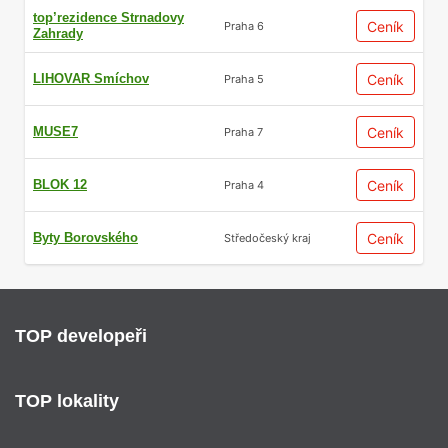
top’rezidence Strnadovy
Ceník
Praha 6
Zahrady
LIHOVAR Smíchov
Ceník
Praha 5
MUSE7
Ceník
Praha 7
BLOK 12
Ceník
Praha 4
Byty Borovského
Ceník
Středočeský kraj
TOP developeři
TOP lokality