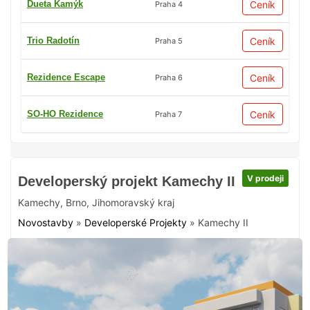
Dueta Kamýk
Ceník
Praha 4
Trio Radotín
Ceník
Praha 5
Rezidence Escape
Ceník
Praha 6
SO-HO Rezidence
Ceník
Praha 7
V prodeji
Developerský projekt Kamechy II
Kamechy
,
Brno
,
Jihomoravský kraj
Novostavby
»
Developerské Projekty
»
Kamechy II