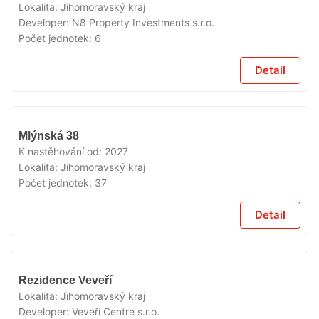
Lokalita:
Jihomoravský kraj
Developer:
N8 Property Investments s.r.o.
Počet jednotek:
6
Detail
V
Mlýnská 38
PRODEJI
K nastěhování od:
2027
Lokalita:
Jihomoravský kraj
Počet jednotek:
37
Detail
V
Rezidence Veveří
PRODEJI
Lokalita:
Jihomoravský kraj
Developer:
Veveří Centre s.r.o.