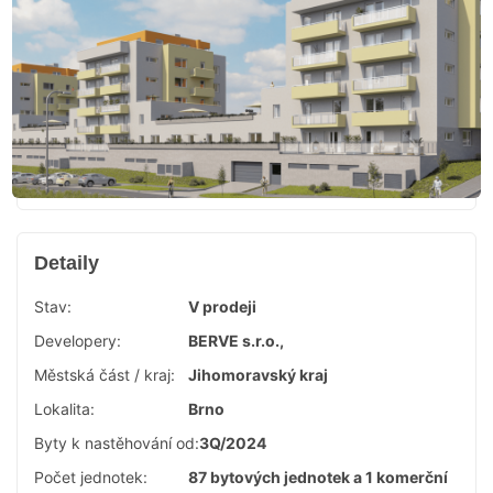
Detaily
Stav:
V prodeji
Developery:
BERVE s.r.o.,
Městská část / kraj:
Jihomoravský kraj
Lokalita:
Brno
Byty k nastěhování od:
3Q/2024
Počet jednotek:
87 bytových jednotek a 1 komerční