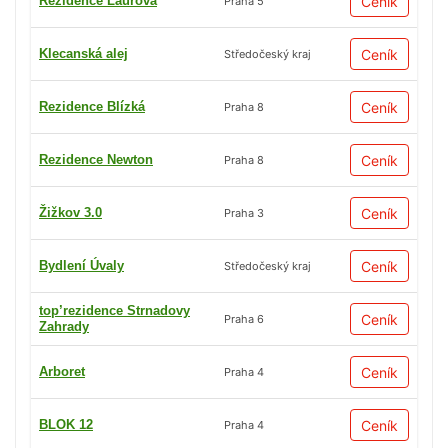
Rezidence Laurová
Ceník
Praha 5
Klecanská alej
Ceník
Středočeský kraj
Rezidence Blízká
Ceník
Praha 8
Rezidence Newton
Ceník
Praha 8
Žižkov 3.0
Ceník
Praha 3
Bydlení Úvaly
Ceník
Středočeský kraj
top’rezidence Strnadovy
Ceník
Praha 6
Zahrady
Arboret
Ceník
Praha 4
BLOK 12
Ceník
Praha 4