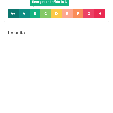
Energetická třída je B
A+
A
B
C
D
E
F
G
H
Lokalita