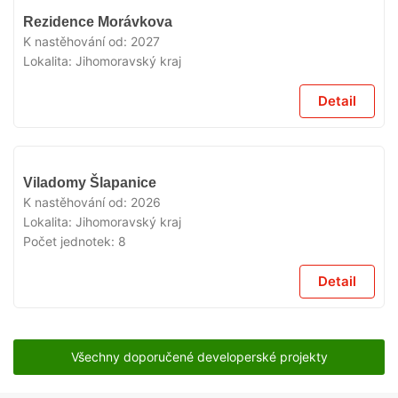
V
Rezidence Morávkova
PRODEJI
K nastěhování od:
2027
Lokalita:
Jihomoravský kraj
Detail
V
Viladomy Šlapanice
PRODEJI
K nastěhování od:
2026
Lokalita:
Jihomoravský kraj
Počet jednotek:
8
Detail
Všechny doporučené developerské projekty