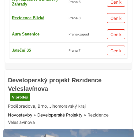
Ceník
Praha 6
Zahrady
Rezidence Blízká
Ceník
Praha 8
Aura Statenice
Ceník
Praha-západ
Jateční 35
Ceník
Praha 7
Developerský projekt Rezidence
Veleslavínova
V prodeji
Poděbradova
,
Brno
,
Jihomoravský kraj
Novostavby
»
Developerské Projekty
»
Rezidence
Veleslavínova