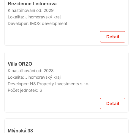
V
Rezidence Leitnerova
PRODEJI
K nastěhování od:
2029
Lokalita:
Jihomoravský kraj
Developer:
IMOS development
Detail
V
Villa ORZO
PRODEJI
K nastěhování od:
2028
Lokalita:
Jihomoravský kraj
Developer:
N8 Property Investments s.r.o.
Počet jednotek:
6
Detail
V
Mlýnská 38