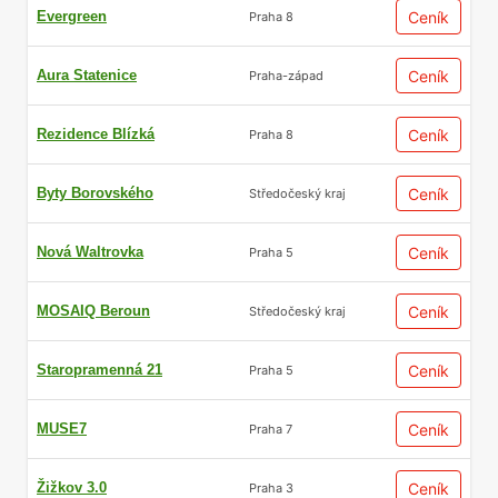
Evergreen
Ceník
Praha 8
Aura Statenice
Ceník
Praha-západ
Rezidence Blízká
Ceník
Praha 8
Byty Borovského
Ceník
Středočeský kraj
Nová Waltrovka
Ceník
Praha 5
MOSAIQ Beroun
Ceník
Středočeský kraj
Staropramenná 21
Ceník
Praha 5
MUSE7
Ceník
Praha 7
Žižkov 3.0
Ceník
Praha 3