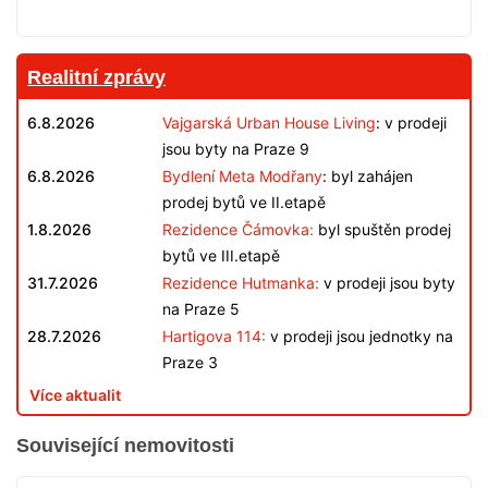
Realitní zprávy
6.8.2026
Vajgarská Urban House Living
: v prodeji
jsou byty na Praze 9
6.8.2026
Bydlení Meta Modřany
: byl zahájen
prodej bytů ve II.etapě
1.8.2026
Rezidence Čámovka:
byl spuštěn prodej
bytů ve III.etapě
31.7.2026
Rezidence Hutmanka:
v prodeji jsou byty
na Praze 5
28.7.2026
Hartigova 114:
v prodeji jsou jednotky na
Praze 3
Více aktualit
Související nemovitosti