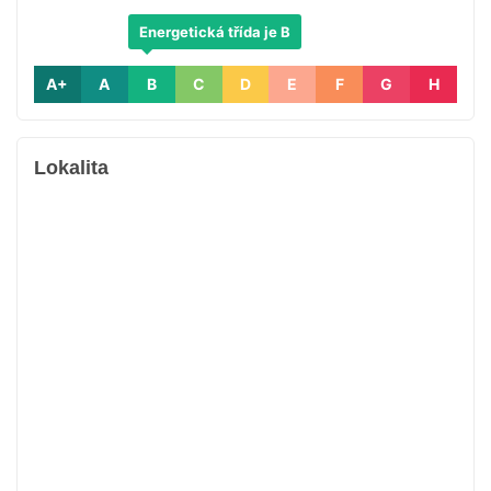
Energetická třída je B
A+
A
B
C
D
E
F
G
H
Lokalita