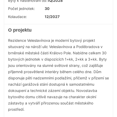
Byty k nastěhování od:
1Q/2028
Počet jednotek:
30
Kolaudace:
12/2027
O projektu
Rezidence Veleslavínova je moderní bytový projekt
situovaný na nároží ulic Veleslavínova a Poděbradova v
brněnské městské části Královo Pole. Nabídne celkem 30
bytových jednotek v dispozicích 1+kk, 2+kk a 3+kk. Byty
jsou orientovány na slunné světové strany, což zajišťuje
příjemně prosvětlené interiéry během celého dne. Dům
disponuje pěti nadzemními podlažími, přičemž v přízemí se
nachází garážová stání dostupná k samostatnému
dokoupení a technické zázemí objektu. Novostavba
bytového domu citlivě navazuje na charakter okolní
zástavby a vytváří přirozenou součást městského
prostředí.