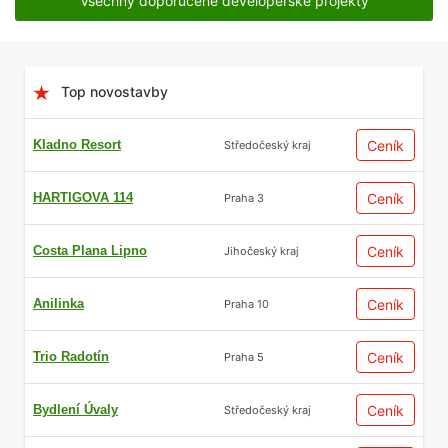
Všechny doporučené developerské projekty
Top novostavby
Kladno Resort
Ceník
Středočeský kraj
HARTIGOVA 114
Ceník
Praha 3
Costa Plana Lipno
Ceník
Jihočeský kraj
Anilinka
Ceník
Praha 10
Trio Radotín
Ceník
Praha 5
Bydlení Úvaly
Ceník
Středočeský kraj