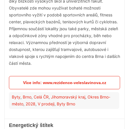
díky blízkosti vysokých škol a univerzitních fakult.
Obyvatelé zde mohou využívat bohaté možnosti
sportovního vyžití v podobě sportovních areálů, fitness
center, plaveckých bazénů, tenisových kurtů či cyklotras.
Příjemnou součástí lokality jsou také parky, městská zeleň
a odpočinkové zóny vhodné pro procházky, běh nebo
relaxaci. Významnou předností je výborná dopravní
dostupnost, kterou zajišťují tramvajové, autobusové i
vlakové spoje s rychlým napojením do centra Brna i dalších
částí města.
Více info: www.rezidence-veleslavinova.cz
Byty
,
Brno
,
Celá ČR
,
Jihomoravský kraj
,
Okres Brno-
město
,
2028
,
V prodeji
,
Byty Brno
Energetický štítek