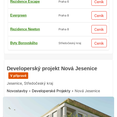
Rezidence Escape
Ceník
Praha 6
Evergreen
Ceník
Praha 8
Rezidence Newton
Ceník
Praha 8
Byty Borovského
Ceník
Středočeský kraj
Developerský projekt Nová Jesenice
V přípravě
Jesenice
,
Středočeský kraj
Novostavby
»
Developerské Projekty
»
Nová Jesenice