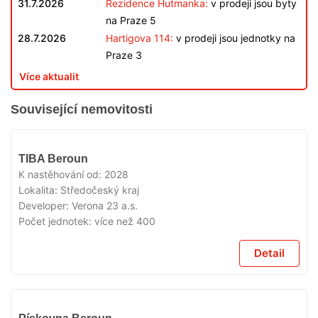
31.7.2026
Rezidence Hutmanka:
v prodeji jsou byty
na Praze 5
28.7.2026
Hartigova 114:
v prodeji jsou jednotky na
Praze 3
Více aktualit
Související nemovitosti
V
TIBA Beroun
PŘÍPRAVĚ
K nastěhování od:
2028
Lokalita:
Středočeský kraj
Developer:
Verona 23 a.s.
Počet jednotek:
více než 400
Detail
V