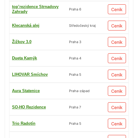
top’rezidence Strnadovy
Ceník
Praha 6
Zahrady
Klecanská alej
Ceník
Středočeský kraj
Žižkov 3.0
Ceník
Praha 3
Dueta Kamýk
Ceník
Praha 4
LIHOVAR Smíchov
Ceník
Praha 5
Aura Statenice
Ceník
Praha-západ
SO-HO Rezidence
Ceník
Praha 7
Trio Radotín
Ceník
Praha 5