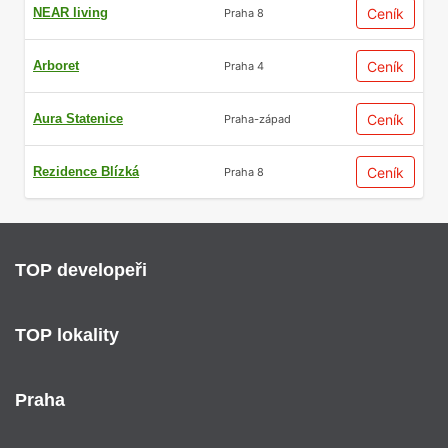
NEAR living
Ceník
Praha 8
Arboret
Ceník
Praha 4
Aura Statenice
Ceník
Praha-západ
Rezidence Blízká
Ceník
Praha 8
TOP developeři
TOP lokality
Praha