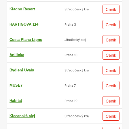
Kladno Resort
Ceník
Středočeský kraj
HARTIGOVA 114
Ceník
Praha 3
Costa Plana Lipno
Ceník
Jihočeský kraj
Anilinka
Ceník
Praha 10
Bydlení Úvaly
Ceník
Středočeský kraj
MUSE7
Ceník
Praha 7
Habitat
Ceník
Praha 10
Klecanská alej
Ceník
Středočeský kraj