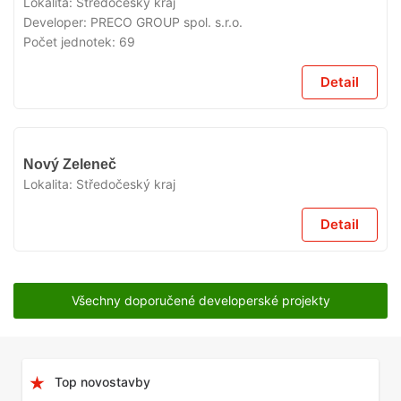
Lokalita:
Středočeský kraj
Developer:
PRECO GROUP spol. s.r.o.
Počet jednotek:
69
Detail
V
Nový Zeleneč
PŘÍPRAVĚ
Lokalita:
Středočeský kraj
Detail
Všechny doporučené developerské projekty
Top novostavby