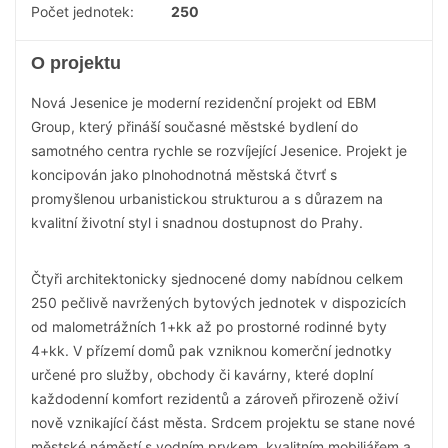
Počet jednotek:
250
O projektu
Nová Jesenice je moderní rezidenční projekt od EBM
Group, který přináší současné městské bydlení do
samotného centra rychle se rozvíjející Jesenice. Projekt je
koncipován jako plnohodnotná městská čtvrť s
promyšlenou urbanistickou strukturou a s důrazem na
kvalitní životní styl i snadnou dostupnost do Prahy.
Čtyři architektonicky sjednocené domy nabídnou celkem
250 pečlivě navržených bytových jednotek v dispozicích
od malometrážních 1+kk až po prostorné rodinné byty
4+kk. V přízemí domů pak vzniknou komerční jednotky
určené pro služby, obchody či kavárny, které doplní
každodenní komfort rezidentů a zároveň přirozeně oživí
nově vznikající část města. Srdcem projektu se stane nové
městské náměstí s vodním prvkem, kvalitním mobiliářem a