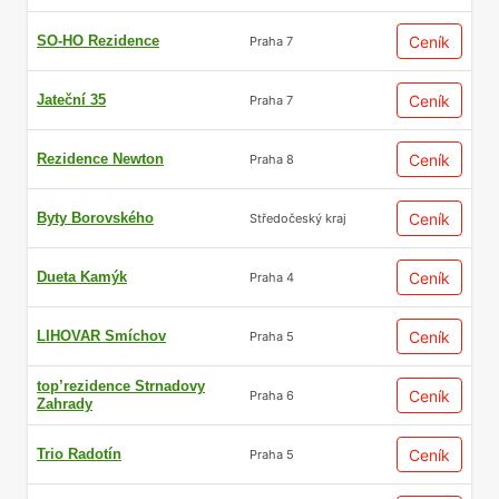
SO-HO Rezidence
Ceník
Praha 7
Jateční 35
Ceník
Praha 7
Rezidence Newton
Ceník
Praha 8
Byty Borovského
Ceník
Středočeský kraj
Dueta Kamýk
Ceník
Praha 4
LIHOVAR Smíchov
Ceník
Praha 5
top’rezidence Strnadovy
Ceník
Praha 6
Zahrady
Trio Radotín
Ceník
Praha 5