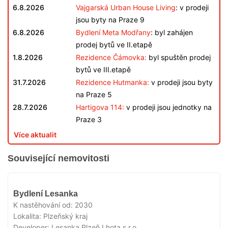
6.8.2026
Vajgarská Urban House Living
: v prodeji
jsou byty na Praze 9
6.8.2026
Bydlení Meta Modřany
: byl zahájen
prodej bytů ve II.etapě
1.8.2026
Rezidence Čámovka:
byl spuštěn prodej
bytů ve III.etapě
31.7.2026
Rezidence Hutmanka:
v prodeji jsou byty
na Praze 5
28.7.2026
Hartigova 114:
v prodeji jsou jednotky na
Praze 3
Více aktualit
Související nemovitosti
V
Bydlení Lesanka
PRODEJI
K nastěhování od:
2030
Lokalita:
Plzeňský kraj
Developer:
Lesanka Plzeň Lhota s.r.o.