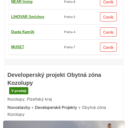
NEAR living
Ceník
Praha 8
LIHOVAR Smíchov
Ceník
Praha 5
Dueta Kamýk
Ceník
Praha 4
MUSE7
Ceník
Praha 7
Developerský projekt Obytná zóna
Kozolupy
V prodeji
Kozolupy
,
Plzeňský kraj
Novostavby
»
Developerské Projekty
»
Obytná zóna
Kozolupy