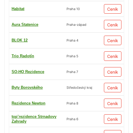
Habitat
Ceník
Praha 10
Aura Statenice
Ceník
Praha-západ
BLOK 12
Ceník
Praha 4
Trio Radotín
Ceník
Praha 5
SO-HO Rezidence
Ceník
Praha 7
Byty Borovského
Ceník
Středočeský kraj
Rezidence Newton
Ceník
Praha 8
top’rezidence Strnadovy
Ceník
Praha 6
Zahrady