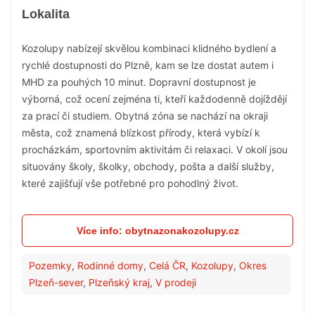
Lokalita
Kozolupy nabízejí skvělou kombinaci klidného bydlení a
rychlé dostupnosti do Plzně, kam se lze dostat autem i
MHD za pouhých 10 minut. Dopravní dostupnost je
výborná, což ocení zejména ti, kteří každodenně dojíždějí
za prací či studiem. Obytná zóna se nachází na okraji
města, což znamená blízkost přírody, která vybízí k
procházkám, sportovním aktivitám či relaxaci. V okolí jsou
situovány školy, školky, obchody, pošta a další služby,
které zajišťují vše potřebné pro pohodlný život.
Více info: obytnazonakozolupy.cz
Pozemky
,
Rodinné domy
,
Celá ČR
,
Kozolupy
,
Okres
Plzeň-sever
,
Plzeňský kraj
,
V prodeji