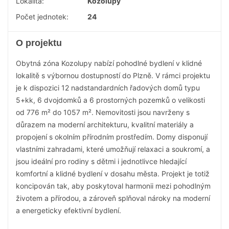
Lokalita:
Kozolupy
Počet jednotek:
24
O projektu
Obytná zóna Kozolupy nabízí pohodlné bydlení v klidné
lokalitě s výbornou dostupností do Plzně. V rámci projektu
je k dispozici 12 nadstandardních řadových domů typu
5+kk, 6 dvojdomků a 6 prostorných pozemků o velikosti
od 776 m² do 1057 m². Nemovitosti jsou navrženy s
důrazem na moderní architekturu, kvalitní materiály a
propojení s okolním přírodním prostředím. Domy disponují
vlastními zahradami, které umožňují relaxaci a soukromí, a
jsou ideální pro rodiny s dětmi i jednotlivce hledající
komfortní a klidné bydlení v dosahu města. Projekt je totiž
koncipován tak, aby poskytoval harmonii mezi pohodlným
životem a přírodou, a zároveň splňoval nároky na moderní
a energeticky efektivní bydlení.