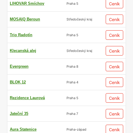
LIHOVAR Smíchov
Ceník
Praha 5
MOSAIQ Beroun
Ceník
Středočeský kraj
Trio Radotín
Ceník
Praha 5
Klecanská alej
Ceník
Středočeský kraj
Evergreen
Ceník
Praha 8
BLOK 12
Ceník
Praha 4
Rezidence Laurová
Ceník
Praha 5
Jateční 35
Ceník
Praha 7
Aura Statenice
Ceník
Praha-západ